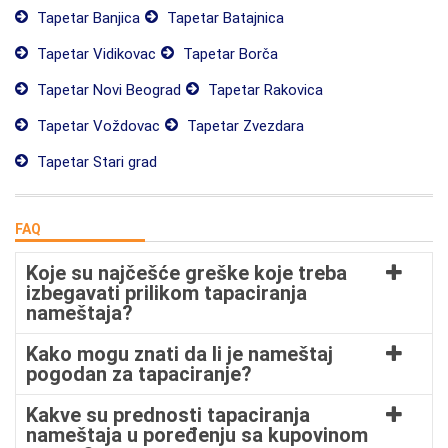
Tapetar Banjica
Tapetar Batajnica
Tapetar Vidikovac
Tapetar Borča
Tapetar Novi Beograd
Tapetar Rakovica
Tapetar Voždovac
Tapetar Zvezdara
Tapetar Stari grad
FAQ
Koje su najčešće greške koje treba
izbegavati prilikom tapaciranja
nameštaja?
Kako mogu znati da li je nameštaj
pogodan za tapaciranje?
Kakve su prednosti tapaciranja
nameštaja u poređenju sa kupovinom