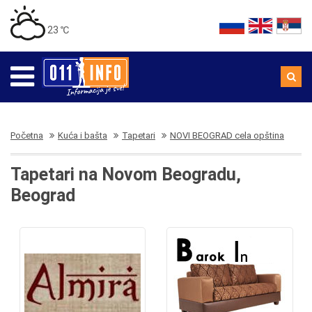
23 ℃
Početna
Kuća i bašta
Tapetari
NOVI BEOGRAD cela opština
Tapetari na Novom Beogradu,
Beograd