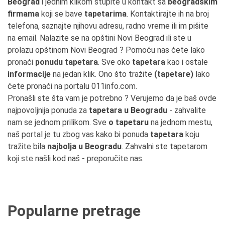
Beograd
i jednim klikom stupite u kontakt sa
beogradskim
firmama
koji se bave
tapetarima
. Kontaktirajte ih na broj
telefona, saznajte njihovu adresu, radno vreme ili im pišite
na email. Nalazite se na opštini Novi Beograd ili ste u
prolazu opštinom Novi Beograd ? Pomoću nas ćete lako
pronaći
ponudu tapetara
. Sve oko
tapetara
kao i ostale
informacije
na jedan klik. Ono što tražite
(tapetare)
lako
ćete pronaći na portalu 011info.com.
Pronašli ste šta vam je potrebno ? Verujemo da je baš ovde
najpovoljnija ponuda za
tapetara u Beogradu
- zahvalite
nam se jednom prilikom. Sve
o tapetaru
na jednom mestu,
naš portal je tu zbog vas kako bi ponuda
tapetara
koju
tražite bila
najbolja u Beogradu
. Zahvalni ste tapetarom
koji ste našli kod naš - preporučite nas.
Popularne pretrage