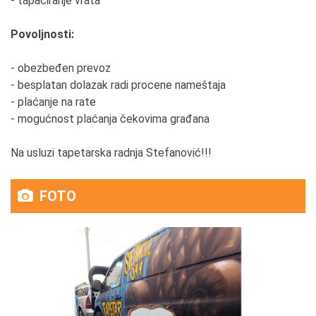
- tapaciranje vrata
Povoljnosti:
- obezbeđen prevoz
- besplatan dolazak radi procene nameštaja
- plaćanje na rate
- mogućnost plaćanja čekovima građana
Na usluzi tapetarska radnja Stefanović!!!
FOTO