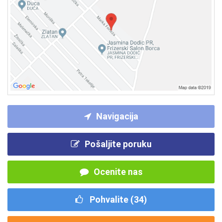
Navigacija
Pošaljite poruku
Ocenite nas
Pohvalite (
34
)