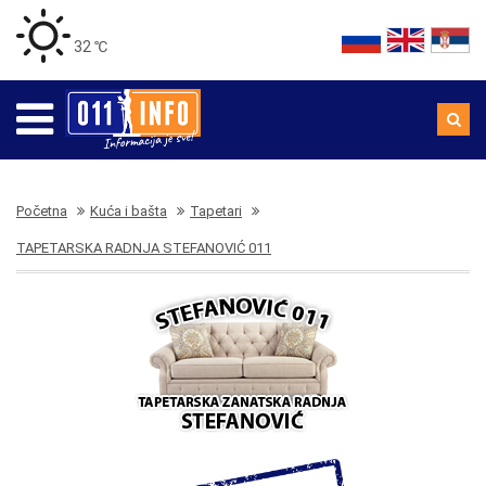
32 ℃
Početna
Kuća i bašta
Tapetari
TAPETARSKA RADNJA STEFANOVIĆ 011