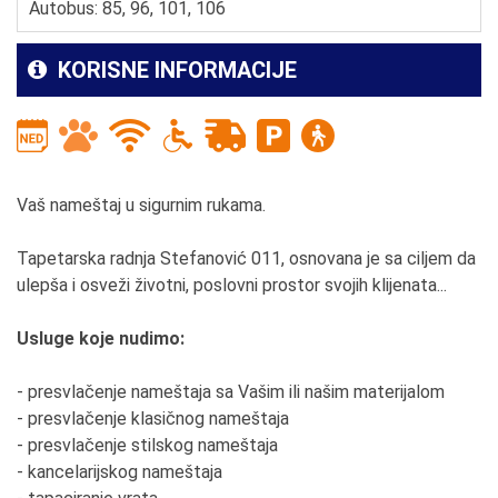
Autobus: 85, 96, 101, 106
KORISNE INFORMACIJE
Vaš nameštaj u sigurnim rukama.
Tapetarska radnja Stefanović 011, osnovana je sa ciljem da
ulepša i osveži životni, poslovni prostor svojih klijenata...
Usluge koje nudimo:
- presvlačenje nameštaja sa Vašim ili našim materijalom
- presvlačenje klasičnog nameštaja
- presvlačenje stilskog nameštaja
- kancelarijskog nameštaja