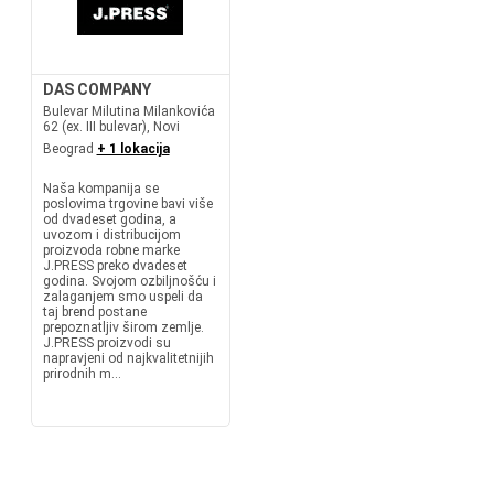
DAS COMPANY
Bulevar Milutina Milankovića
62 (ex. III bulevar), Novi
Beograd
+ 1 lokacija
Naša kompanija se
poslovima trgovine bavi više
od dvadeset godina, a
uvozom i distribucijom
proizvoda robne marke
J.PRESS preko dvadeset
godina. Svojom ozbiljnošću i
zalaganjem smo uspeli da
taj brend postane
prepoznatljiv širom zemlje.
J.PRESS proizvodi su
napravjeni od najkvalitetnijih
prirodnih m...