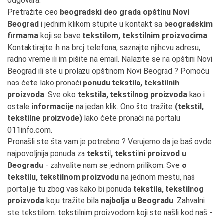
odgovara.
Pretražite ceo
beogradski deo grada opštinu Novi
Beograd
i jednim klikom stupite u kontakt sa
beogradskim
firmama
koji se bave
tekstilom, tekstilnim proizvodima
.
Kontaktirajte ih na broj telefona, saznajte njihovu adresu,
radno vreme ili im pišite na email. Nalazite se na opštini Novi
Beograd ili ste u prolazu opštinom Novi Beograd ? Pomoću
nas ćete lako pronaći
ponudu tekstila, tekstilnih
proizvoda
. Sve oko
tekstila, tekstilnog proizvoda
kao i
ostale
informacije
na jedan klik. Ono što tražite
(tekstil,
tekstilne proizvode)
lako ćete pronaći na portalu
011info.com.
Pronašli ste šta vam je potrebno ? Verujemo da je baš ovde
najpovoljnija ponuda za
tekstil, tekstilni proizvod u
Beogradu
- zahvalite nam se jednom prilikom. Sve
o
tekstilu, tekstilnom proizvodu
na jednom mestu, naš
portal je tu zbog vas kako bi ponuda
tekstila, tekstilnog
proizvoda
koju tražite bila
najbolja u Beogradu
. Zahvalni
ste tekstilom, tekstilnim proizvodom koji ste našli kod naš -