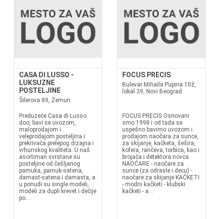
CASA DI LUSSO -
FOCUS PRECIS
LUKSUZNE
Bulevar Mihaila Pupina 10ž,
POSTELJINE
lokal 39, Novi Beograd
Šilerova 89, Zemun
Preduzeće Casa di Lusso
FOCUS PRECIS Osnovani
doo, bavi se uvozom,
smo 1998 i od tada se
maloprodajom i
uspešno bavimo uvozom i
veleprodajom posteljina i
prodajom naočara za sunce,
prekrivača prelepog dizajna i
za skijanje, kačketa, šešira,
vrhunskog kvaliteta. U naš
kofera, rančeva, torbica, kao i
asortiman svrstane su
brojača i detektora novca.
posteljine od češljanog
NAOČARE - naočare za
pamuka, pamuk-satena,
sunce (za odrasle i decu) -
damast-satena i damasta, a
naočare za skijanje KAČKETI
u ponudi su single modeli,
- modni kačketi - klubski
modeli za dupli krevet i dečije
kačketi - a...
po...