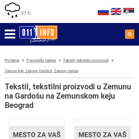
37 ℃
Početna
Trgovački centar
Tekstil, tekstilni proizvodi
Zemun Kej, Zemun Gardoš, Zemun centar
Tekstil, tekstilni proizvodi u Zemunu
na Gardošu na Zemunskom keju
Beograd