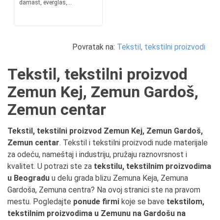
damast, everglas,...
Povratak na:
Tekstil, tekstilni proizvodi
Tekstil, tekstilni proizvod
Zemun Kej, Zemun Gardoš,
Zemun centar
Tekstil, tekstilni proizvod Zemun Kej, Zemun Gardoš,
Zemun centar
. Tekstil i tekstilni proizvodi nude materijale
za odeću, nameštaj i industriju, pružaju raznovrsnost i
kvalitet. U potrazi ste za
tekstilu, tekstilnim proizvodima
u Beogradu
u delu grada blizu Zemuna Keja, Zemuna
Gardoša, Zemuna centra? Na ovoj stranici ste na pravom
mestu. Pogledajte
ponude firmi
koje se bave
tekstilom,
tekstilnim proizvodima u Zemunu na Gardošu na