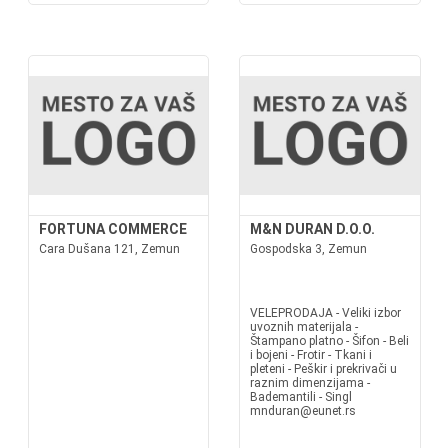
FORTUNA COMMERCE
M&N DURAN D.O.O.
Cara Dušana 121, Zemun
Gospodska 3, Zemun
VELEPRODAJA - Veliki izbor
uvoznih materijala -
Štampano platno - Šifon - Beli
i bojeni - Frotir - Tkani i
pleteni - Peškir i prekrivači u
raznim dimenzijama -
Bademantili - Singl
mnduran@eunet.rs