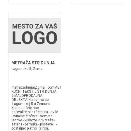
METRAŽA STR DUNJA
Lagumska 5, Zemun
metrazadunja@gmail.comMETRAŽA I
KUĆNI TEKSTIL STR DUNJA
2 MALOPRODAJNA
OBJEKTA Nalazimo se
Lagumskoj 5 u Zemunu.
Kod nas ćete naći
najkvalitetnije:(Zemun) - svile
- vunene štofove - somote -
lanove - viskoze - trikotaže -
satene - pamuke - postave... -
posteljno platno (sifon,