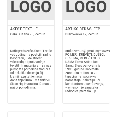
AKEST TEXTILE
ARTIKO BED&SLEEP
Cara Dušana 75, Zemun
Dubrovačka 12, Zemun
Naše preduzeće Akest Textile
artikozemun@gmail.comwww.artik
već godinama postoji i radi u
PO MERI, KREVETI, DUŠECI,
Beogradu, u delatnosti
OPREMA, MEBL-ŠTOF O
veleprodaje i proizvodnje
NAMA Firma Artiko Bed
tekstilnih materijala. Iza nas
&amp; Sleep osnovana je
je bogata porodična tradicija
1995. godine, kao mala
od nekoliko decenija čiji
zanatska radionica za
krajnji rezultat je naša
tapaciranje i popravku
današnja firma u vlasništvu
nameštaja. Zahvaljujući
Sipan Haj Husseina. Danas u
konstantom usavršavanju,
našoj ponudi ima...
vremenom je zanatska
radionica prerasla u p...