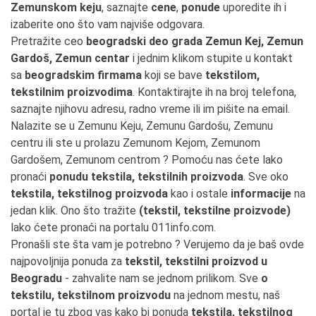
Zemunskom keju
, saznajte
cene
,
ponude
uporedite ih i
izaberite ono što vam najviše odgovara.
Pretražite ceo
beogradski deo grada Zemun Kej, Zemun
Gardoš, Zemun centar
i jednim klikom stupite u kontakt
sa
beogradskim firmama
koji se bave
tekstilom,
tekstilnim proizvodima
. Kontaktirajte ih na broj telefona,
saznajte njihovu adresu, radno vreme ili im pišite na email.
Nalazite se u Zemunu Keju, Zemunu Gardošu, Zemunu
centru ili ste u prolazu Zemunom Kejom, Zemunom
Gardošem, Zemunom centrom ? Pomoću nas ćete lako
pronaći
ponudu tekstila, tekstilnih proizvoda
. Sve oko
tekstila, tekstilnog proizvoda
kao i ostale
informacije
na
jedan klik. Ono što tražite
(tekstil, tekstilne proizvode)
lako ćete pronaći na portalu 011info.com.
Pronašli ste šta vam je potrebno ? Verujemo da je baš ovde
najpovoljnija ponuda za
tekstil, tekstilni proizvod u
Beogradu
- zahvalite nam se jednom prilikom. Sve
o
tekstilu, tekstilnom proizvodu
na jednom mestu, naš
portal je tu zbog vas kako bi ponuda
tekstila, tekstilnog