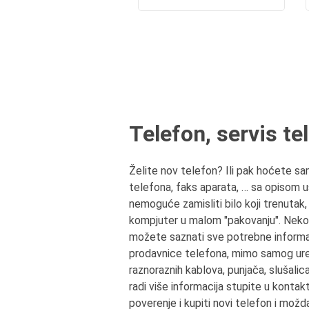
Telefon, servis t
Želite nov telefon? Ili pak hoćete sa
telefona, faks aparata, … sa opisom 
nemoguće zamisliti bilo koji trenutak,
kompjuter u malom "pakovanju". Nekom
možete saznati sve potrebne informac
prodavnice telefona, mimo samog uređaj
raznoraznih kablova, punjača, slušalic
radi više informacija stupite u kontak
poverenje i kupiti novi telefon i možda 