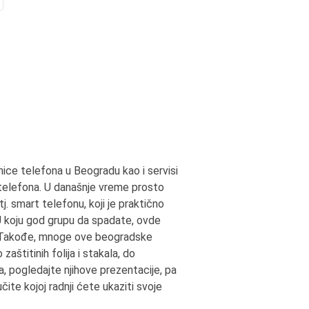
nice telefona u Beogradu kao i servisi
telefona. U današnje vreme prosto
. smart telefonu, koji je praktično
U koju god grupu da spadate, ovde
h. Takođe, mnoge ove beogradske
štitinih folija i stakala, do
a, pogledajte njihove prezentacije, pa
ite kojoj radnji ćete ukaziti svoje