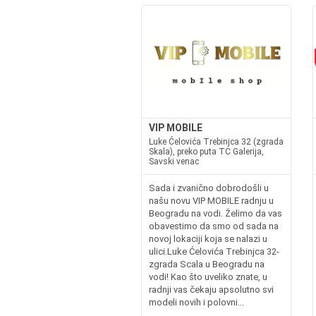
VIP MOBILE
Luke Ćelovića Trebinjca 32 (zgrada
Skala), preko puta TC Galerija,
Savski venac
Sada i zvanično dobrodošli u
našu novu VIP MOBILE radnju u
Beogradu na vodi. Želimo da vas
obavestimo da smo od sada na
novoj lokaciji koja se nalazi u
ulici.Luke Ćelovića Trebinjca 32-
zgrada Scala u Beogradu na
vodi! Kao što uveliko znate, u
radnji vas čekaju apsolutno svi
modeli novih i polovni...