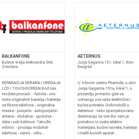
BALKANFONE
AETERNUS
Bulevar kralja Aleksandra 368,
Jurija Gagarina 151, lokal 1, Novi
Zvezdara
Beograd
REPARACIJA EKRANA I UREĐAJA
U tržnom centru Piramida, u ulici
LCD I TOUCHSCREEN Kod nas
Jurija Gagarina 151a, lokal 1, u
možete pronaći: - futrole - sve
prizemlju je mesto gde se
vrste originalnih baterija i baterije
ostvaruju sve vaše električne i
za fiksne telefone - originalne
kućne potrebe. Dobrodošli u
maske - punjače - autopunjače -
Aeternus - vašu specijalizovanu
antene - slušalice - uputstva -
destinaciju za sve što vam je
data i usb kablove Takođe
potrebno iz sveta elektro
vršimo: - prodaju mobilnih
materijala, kućne rasvete, baterija
telefona - servis - otku...
i malih kućnih aparat...