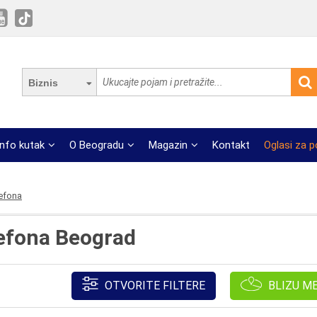
Biznis
Info kutak
O Beogradu
Magazin
Kontakt
Oglasi za 
lefona
lefona Beograd
OTVORITE FILTERE
BLIZU M