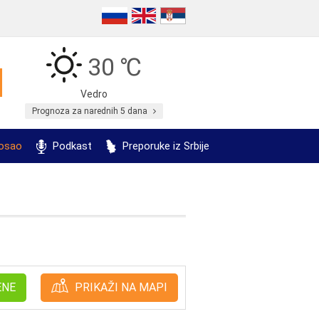
30 ℃
Vedro
Prognoza za narednih 5 dana
posao
Podkast
Preporuke iz Srbije
ENE
PRIKAŽI NA MAPI