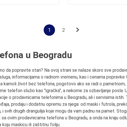
1
2
elefona u Beogradu
mo da popravite stari? Na ovoj strani se nalaze skoro sve prodav
usluga, informacijama o radnom vremenu, kao i cenama popravke 
 a kamoli život bez telefona, pogotovo ako se radi o pametnom, tj
e telefon služio kao "igračka", a nekome za ozbavljanje posla. 
ije o prodavnicama telefonima u Beogradu, ali i servisima isti
a, prodaju i dodatnu opremu za njega: od maski i futrola, preko za
a, i svih drugih drangulija koje mogu da vam padnu na pamet. Stog
t sa ovim prodavnicama telefona u Beogradu, a onda na kraju odluč
koju maskicu ili zaštitnu foliju.