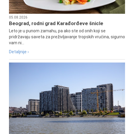
05.08.2026
Beograd, rodni grad Karađorđeve šnicle
Leto je u punom zamahu, pa ako ste od onih koji se
pridržavaju saveta za preživljavanje tropskih vrućina, sigurno
vam ni...
Detaljnije ›