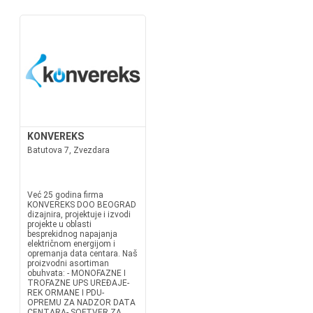
KONVEREKS
Batutova 7, Zvezdara
Već 25 godina firma
KONVEREKS DOO BEOGRAD
dizajnira, projektuje i izvodi
projekte u oblasti
besprekidnog napajanja
električnom energijom i
opremanja data centara. Naš
proizvodni asortiman
obuhvata: - MONOFAZNE I
TROFAZNE UPS UREĐAJE-
REK ORMANE I PDU-
OPREMU ZA NADZOR DATA
CENTARA- SOFTVER ZA