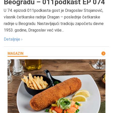
Beogradu – 011podkast EP 074
U 74. epizodi 011podkasta gost je Dragoslav Stojanović,
vlasnik četkarske radnje Dragan – poslednje četkarske
radnje u Beogradu. Nastavljajući tradiciju započetu davne
1953. godine, Dragoslav već više...
Detaljnije ›
MAGAZIN