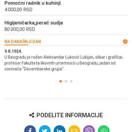
Pomoćni radnik u kuhinji
4.000,00 RSD
Higijeničarka,perač sudja
80.000,00 RSD
NA DANAŠNJI DAN
9.8.1924.
9.
U Beogradu je rođen Aleksandar Luković Lukijan, slikar i grafičar,
Pr
profesor Fakulteta likovnih umetnosti u Beogradu, jedan od
a,
osnivača "Decembarske grupe".
PODELITE INFORMACIJE