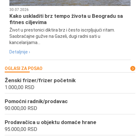
30.07.2026
Kako uskladiti brz tempo života u Beogradu sa
fitnes ciljevima
Život u prestonici diktira brz i često iscrpljujući ritam.
Saobraćajne gužve na Gazeli, dugi radni sati u
kancelarijama...
Detaljnije ›
OGLASI ZA POSAO
Ženski frizer/frizer početnik
1.000,00 RSD
Pomoćni radnik/prodavac
90.000,00 RSD
Prodavačica u objektu domaće hrane
95.000,00 RSD