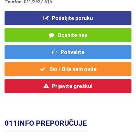
Telefon:
011/3537-615
Pošaljite poruku
Ocenite nas
Pohvalite
Bio / Bila sam ovde
Prijavite grešku!
011INFO PREPORUČUJE