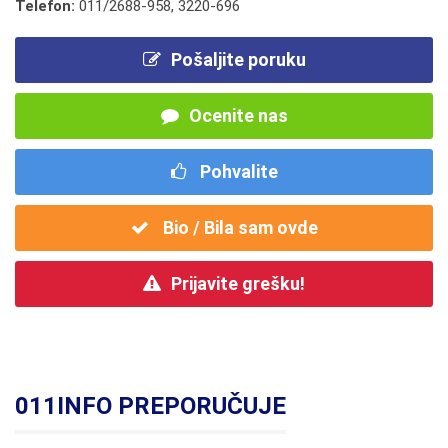
Telefon:
011/2688-958
,
3220-696
Pošaljite poruku
Ocenite nas
Pohvalite
Bio / Bila sam ovde
Prijavite grešku!
011INFO PREPORUČUJE