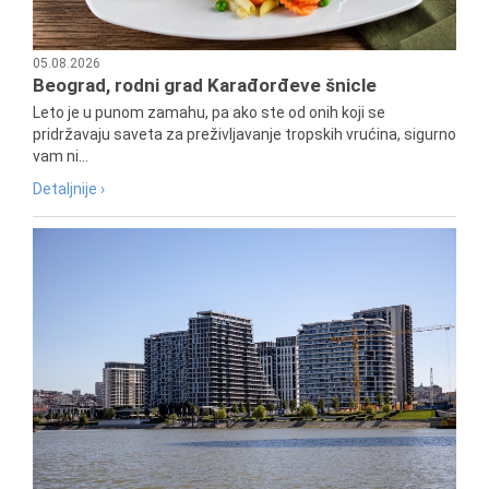
05.08.2026
Beograd, rodni grad Karađorđeve šnicle
Leto je u punom zamahu, pa ako ste od onih koji se
pridržavaju saveta za preživljavanje tropskih vrućina, sigurno
vam ni...
Detaljnije ›