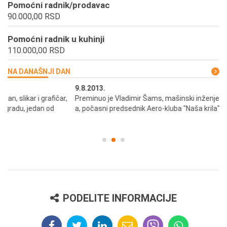
Pomoćni radnik/prodavac
90.000,00 RSD
Pomoćni radnik u kuhinji
110.000,00 RSD
NA DANAŠNJI DAN
9.8.2013.
9.
Preminuo je Vladimir Šams, mašinski inženjer, pilot, kapetan JAT-
Do
a, počasni predsednik Aero-kluba "Naša krila".
kn
gl
PODELITE INFORMACIJE