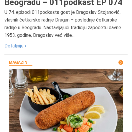
Beogradu – 011podkast EP 074
U 74. epizodi 011podkasta gost je Dragoslav Stojanović,
vlasnik četkarske radnje Dragan – poslednje četkarske
radnje u Beogradu. Nastavljajući tradiciju započetu davne
1953. godine, Dragoslav već više...
Detaljnije ›
MAGAZIN