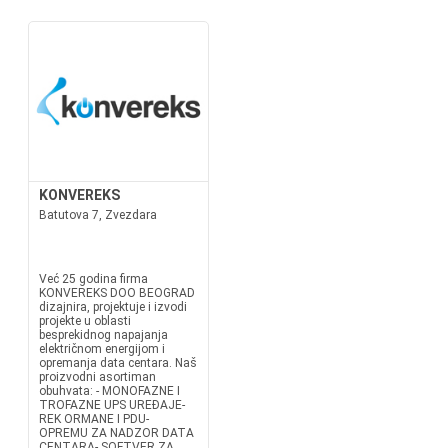
KONVEREKS
Batutova 7, Zvezdara
Već 25 godina firma
KONVEREKS DOO BEOGRAD
dizajnira, projektuje i izvodi
projekte u oblasti
besprekidnog napajanja
električnom energijom i
opremanja data centara. Naš
proizvodni asortiman
obuhvata: - MONOFAZNE I
TROFAZNE UPS UREĐAJE-
REK ORMANE I PDU-
OPREMU ZA NADZOR DATA
CENTARA- SOFTVER ZA