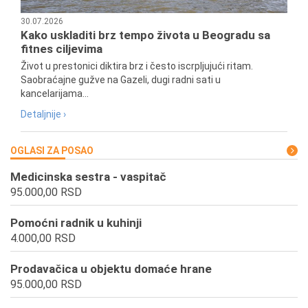
30.07.2026
Kako uskladiti brz tempo života u Beogradu sa
fitnes ciljevima
Život u prestonici diktira brz i često iscrpljujući ritam.
Saobraćajne gužve na Gazeli, dugi radni sati u
kancelarijama...
Detaljnije ›
OGLASI ZA POSAO
Medicinska sestra - vaspitač
95.000,00 RSD
Pomoćni radnik u kuhinji
4.000,00 RSD
Prodavačica u objektu domaće hrane
95.000,00 RSD