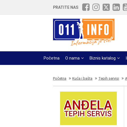
PRATITE NAS
Početna
O nama
Biznis katalog
Početna
Kuća i bašta
Tepih servisi
A