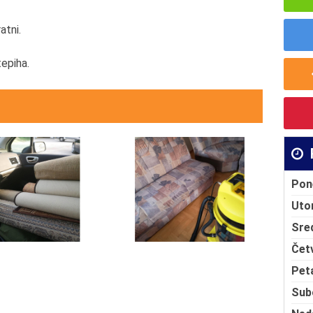
atni.
tepiha.
Pon
Uto
Sre
Čet
Pet
Sub