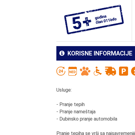
KORISNE INFORMACIJE
Usluge:
- Pranje tepih
- Pranje nameštaja
- Dubinsko pranje automobila
Pranje tepiha se vrši sa najsavremeni