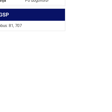
elja
Po dogovoru!
GSP
bus: 81, 707