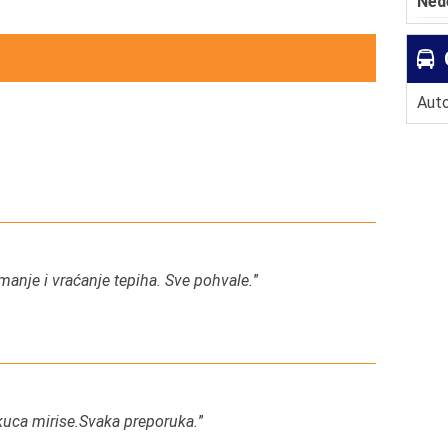
Ned
Auto
manje i vraćanje tepiha. Sve pohvale.
”
kuca mirise.Svaka preporuka.
”