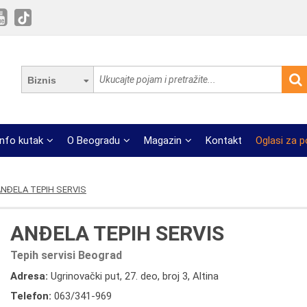
Biznis
Info kutak
O Beogradu
Magazin
Kontakt
Oglasi za 
NĐELA TEPIH SERVIS
ANĐELA TEPIH SERVIS
Tepih servisi Beograd
Adresa:
Ugrinovački put, 27. deo, broj 3, Altina
Telefon:
063/341-969