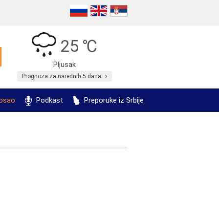
25 ℃
Pljusak
Prognoza za narednih 5 dana
posao
Podkast
Preporuke iz Srbije