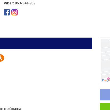
Viber:
063/341-969
jim mašinama.