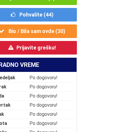
Pohvalite (
44
)
Bio / Bila sam ovde (
30
)
Prijavite grešku!
RADNO VREME
edeljak
Po dogovoru!
rak
Po dogovoru!
da
Po dogovoru!
vrtak
Po dogovoru!
ak
Po dogovoru!
ota
Po dogovoru!