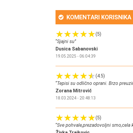
KOMENTARI KORISNIKA
(5)
“
Sjajni su
”
Dusica Sabanovski
19.05.2025 - 06:04:39
(4.5)
“
Tepisi su odlično oprani. Brzo preuzi
Zorana Mitrović
18.03.2024 - 20:48:13
(5)
“
Sve pohvale,prezadovoljni smo,cela 
Živka Trajkovic