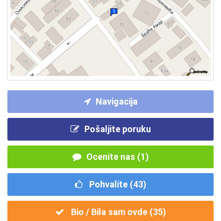
Navigacija
Pošaljite poruku
Ocenite nas (1)
Pohvalite (
43
)
Bio / Bila sam ovde (
35
)