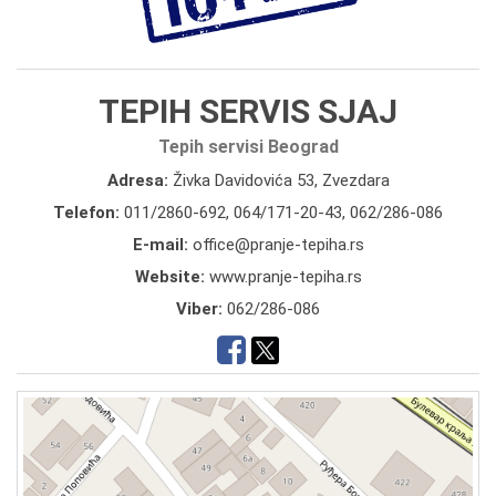
TEPIH SERVIS SJAJ
Tepih servisi Beograd
Adresa:
Živka Davidovića 53, Zvezdara
Telefon:
011/2860-692
,
064/171-20-43
,
062/286-086
E-mail:
office@pranje-tepiha.rs
Website:
www.pranje-tepiha.rs
Viber:
062/286-086