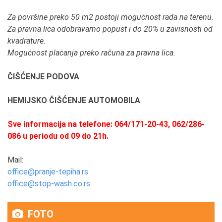
Za površine preko 50 m2 postoji moguċnost rada na terenu.
Za pravna lica odobravamo popust i do 20% u zavisnosti od
kvadrature.
Moguċnost plaċanja preko računa za pravna lica.
ČIŠĆENJE PODOVA
HEMIJSKO ČIŠĆENJE AUTOMOBILA
Sve informacija na telefone: 064/171-20-43, 062/286-
086 u periodu od 09 do 21h.
Mail:
office@pranje-tepiha.rs
office@stop-wash.co.rs
FOTO