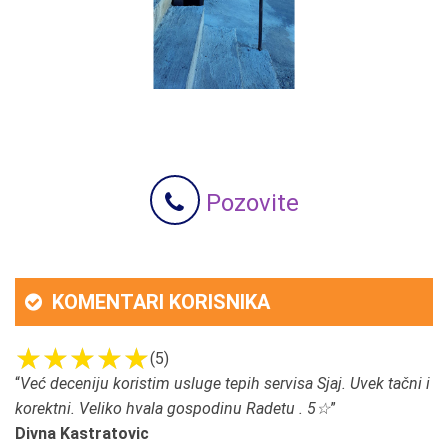
Pozovite
KOMENTARI KORISNIKA
(5)
“
Već deceniju koristim usluge tepih servisa Sjaj. Uvek tačni i
korektni. Veliko hvala gospodinu Radetu . 5☆
”
Divna Kastratovic