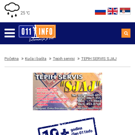
25 ℃
Početna
Kuća i bašta
Tepih servisi
TEPIH SERVIS SJAJ