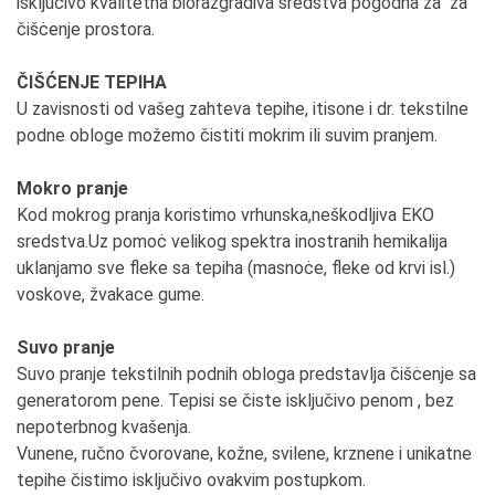
isključivo kvalitetna biorazgradiva sredstva pogodna za za
čišċenje prostora.
ČIŠĆENJE TEPIHA
U zavisnosti od vašeg zahteva tepihe, itisone i dr. tekstilne
podne obloge možemo čistiti mokrim ili suvim pranjem.
Mokro pranje
Kod mokrog pranja koristimo vrhunska,neškodljiva EKO
sredstva.Uz pomoċ velikog spektra inostranih hemikalija
uklanjamo sve fleke sa tepiha (masnoċe, fleke od krvi isl.)
voskove, žvakace gume.
Suvo pranje
Suvo pranje tekstilnih podnih obloga predstavlja čišċenje sa
generatorom pene. Tepisi se čiste isključivo penom , bez
nepoterbnog kvašenja.
Vunene, ručno čvorovane, kožne, svilene, krznene i unikatne
tepihe čistimo isključivo ovakvim postupkom.