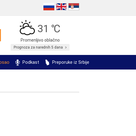
31 ℃
Promenljivo oblačno
Prognoza za narednih 5 dana
posao
Podkast
Preporuke iz Srbije