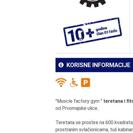
KORISNE INFORMACIJE
"Muscle factory gym "
teretana i fit
od Prvomajske ulice.
Teretana se prostire na 600 kvadrat
prostranim svlačionicama, tuš kabinam