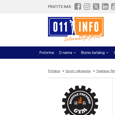
PRATITE NAS
Početna
O nama
Biznis katalog
Početna
Sport i rekreacija
Teretane, fit