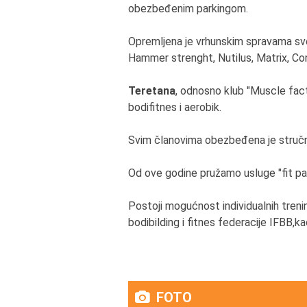
obezbeđenim parkingom.
Opremljena je vrhunskim spravama sve
Hammer strenght, Nutilus, Matrix, Co
Teretana
, odnosno klub "Muscle facto
bodifitnes i aerobik.
Svim članovima obezbeđena je stručna 
Od ove godine pružamo usluge "fit pa
Postoji mogućnost individualnih tren
bodibilding i fitnes federacije IFBB,ka
FOTO