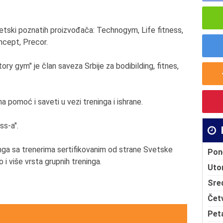
tski poznatih proizvođača: Technogym, Life fitness,
ncept, Precor.
ry gym" je član saveza Srbije za bodibilding, fitnes,
pomoć i saveti u vezi treninga i ishrane.
ss-a".
inga sa trenerima sertifikovanim od strane Svetske
Pon
o i više vrsta grupnih treninga.
Uto
Sre
Čet
Pet