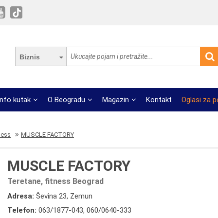
Biznis
Info kutak
O Beogradu
Magazin
Kontakt
Oglasi za 
ness
MUSCLE FACTORY
MUSCLE FACTORY
Teretane, fitness Beograd
Adresa:
Ševina 23, Zemun
Telefon:
063/1877-043
,
060/0640-333