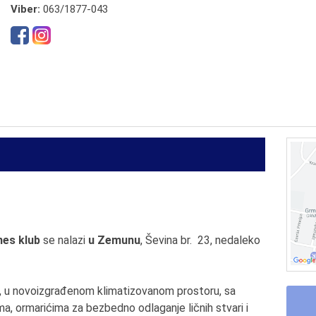
Viber:
063/1877-043
nes klub
se nalazi
u Zemunu
, Ševina br. 23, nedaleko
a, u novoizgrađenom klimatizovanom prostoru, sa
a, ormarićima za bezbedno odlaganje ličnih stvari i