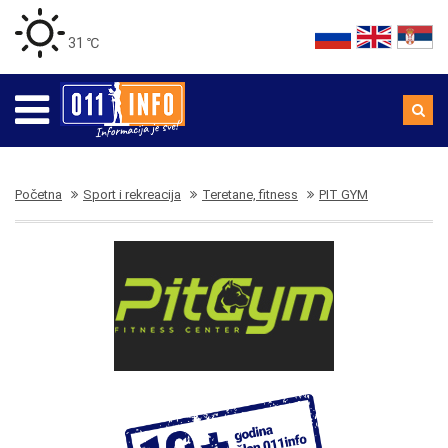
31 ℃
Početna
Sport i rekreacija
Teretane, fitness
PIT GYM