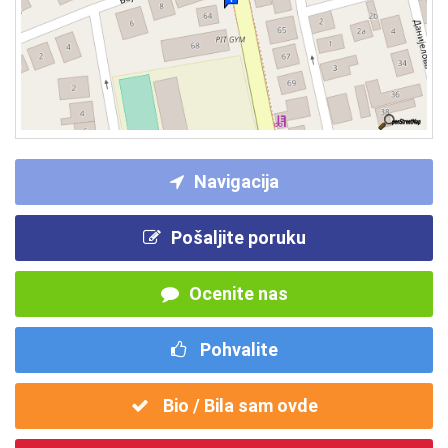
Navigacija
Pošaljite poruku
Ocenite nas
Pohvalite
Bio / Bila sam ovde