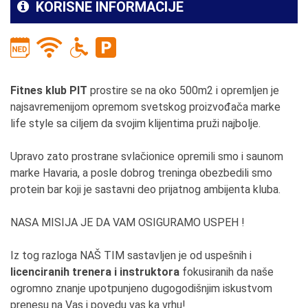
KORISNE INFORMACIJE
Fitnes klub PIT
prostire se na oko 500m2 i opremljen je
najsavremenijom opremom svetskog proizvođača marke
life style sa ciljem da svojim klijentima pruži najbolje.
Upravo zato prostrane svlačionice opremili smo i saunom
marke Havaria, a posle dobrog treninga obezbedili smo
protein bar koji je sastavni deo prijatnog ambijenta kluba.
NASA MISIJA JE DA VAM OSIGURAMO USPEH !
Iz tog razloga NAŠ TIM sastavljen je od uspešnih i
licenciranih trenera i instruktora
fokusiranih da naše
ogromno znanje upotpunjeno dugogodišnjim iskustvom
prenesu na Vas i povedu vas ka vrhu!