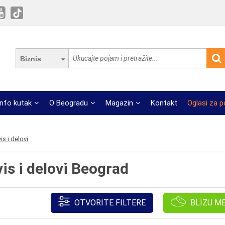
Biznis
Info kutak
O Beogradu
Magazin
Kontakt
Oglasi za 
is i delovi
vis i delovi Beograd
OTVORITE FILTERE
BLIZU M