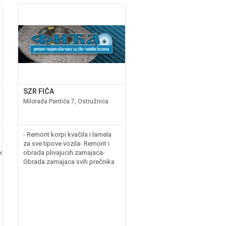
SZR FIĆA
Milorada Pantića 7, Ostružnica
- Remont korpi kvačila i lamela
za sve tipove vozila- Remont i
rike.euwww.hilzne.rsIzrada
obrada plivajucih zamajaca-
Obrada zamajaca svih prečnika