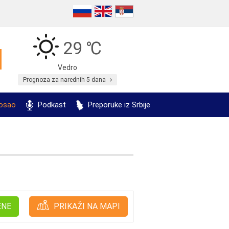
29 ℃
Vedro
Prognoza za narednih 5 dana
posao
Podkast
Preporuke iz Srbije
ENE
PRIKAŽI NA MAPI