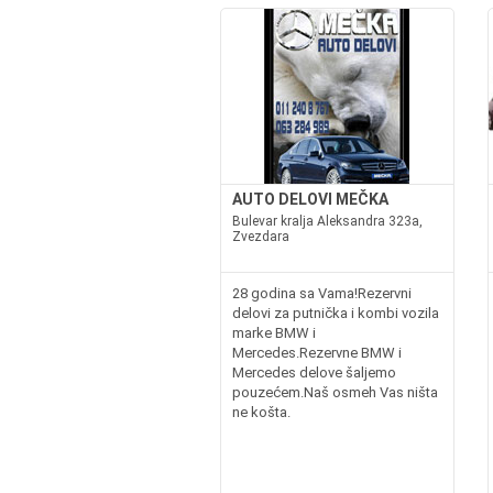
AUTO DELOVI MEČKA
Bulevar kralja Aleksandra 323a,
Zvezdara
28 godina sa Vama!Rezervni
delovi za putnička i kombi vozila
marke BMW i
Mercedes.Rezervne BMW i
Mercedes delove šaljemo
pouzećem.Naš osmeh Vas ništa
ne košta.