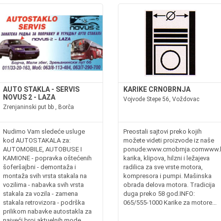
AUTO STAKLA - SERVIS
KARIKE CRNOBRNJA
NOVUS 2 - LAZA
Vojvode Stepe 56, Voždovac
Zrenjaninski put bb , Borča
Nudimo Vam sledeće usluge
Preostali sajtovi preko kojih
kod AUTOSTAKALA za:
možete videti proizvode iz naše
AUTOMOBILE, AUTOBUSE I
ponude:www.crnobrnja.comwww.ka
KAMIONE - popravka oštećenih
karika, klipova, hilzni i ležajeva
šoferšajbni - demontaža i
radilica za sve vrste motora,
montaža svih vrsta stakala na
kompresora i pumpi. Mašinska
vozilima - nabavka svih vrsta
obrada delova motora. Tradicija
stakala za vozila - zamena
duga preko 58 god.INFO:
stakala retrovizora - podrška
065/555-1000 Karike za motore...
prilikom nabavke autostakla za
najveći broj aktuelnih mode...