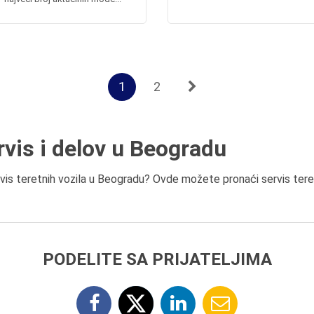
1
2
rvis i delov u Beogradu
rvis teretnih vozila u Beogradu? Ovde možete pronaći servis tere
PODELITE SA PRIJATELJIMA