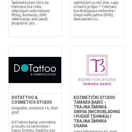
Specijalizovani smo za
optimizam je naš stav. Lepa
tretmane lica i tela,
si kad ti je lepo: * Tretmani
uključujući radio-talasni
lica Biologique recherche i
lifting, kavitaciju, EMS
Diego dalla palma (RVB),
oblikovanje, anti-celulit
Mesoestetic (o...
programe i pro...
DOTATTOO &
KOZMETIČKI STUDIO
COSMETICS STUDIO
TAMARA BABIĆ -
TRAJNA ŠMINKA
Gospodar Jovanova 16, Stari
OBRVA (MICROBLADING
grad
I PUDER TEHNIKA) I
TRAJNA ŠMINKA
DOTattoo &amp; cosmetics
USANA
je studio za tetoviranje i
trajnu šminku. Radimo sve
Ivana Milutinovića 60, stan