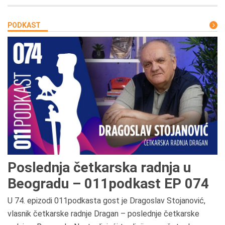
PODKAST
Poslednja četkarska radnja u
Beogradu – 011podkast EP 074
U 74. epizodi 011podkasta gost je Dragoslav Stojanović,
vlasnik četkarske radnje Dragan – poslednje četkarske