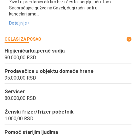
Život u prestonici diktira brz i često iscrpljujući ritam.
Saobraćajne gužve na Gazeli, dugi radni sati u
kancelarijama...
Detaljnije ›
OGLASI ZA POSAO
Higijeničarka,perač sudja
80.000,00 RSD
Prodavačica u objektu domaće hrane
95.000,00 RSD
Serviser
80.000,00 RSD
Ženski frizer/frizer početnik
1.000,00 RSD
Pomoć starijim ljudima