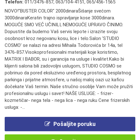
Telefon:
011/3476-857
,
063/104-4151
,
065/456-1565
NOVO!"BUSTER COLOR" 2000dinaraŠišanje svećom
3000dinaraKeratin trajno ispravljanje kose 3000dinara.
MOGUĆE SMO VEĆ UČINILI, NEMOGUĆE UPRAVO ČINIMO.
Dopustite da budemo Vaš servis lepote i izrazite svoju
osobnost kroz negovanu kosu, lice i telo.Salon 'STUDIO
COSMO' se nalazi na adresi Mihaila Todorovića br 14a, tel
3476-857.Visokoprofesionalni materijali koje koristimo,
MATRIX I BABOR, su i garancija na usluge i kvalitet.Kako bi
klijenti salona bili zadovoljni uslugom, STUDIO COSMO se
pobrinuo da pored eksluzivno uređenog prostora, besplatnog
parkinga i prijatne atmosfere, u našoj maloj oazi uz kaficu
dočekate Vaš termin. Naše stručno osoblje Vam može pružiti
profesionalnu uslugu i savet! NAŠE USLUGE: - frizer-
kozmetičar- nega tela - nega lica - nega ruku Cene frizerskih
usluga: -...
Pošaljite poruku