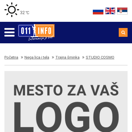
32 ℃
Početna
Nega lica i tela
Trajna šminka
STUDIO COSMO