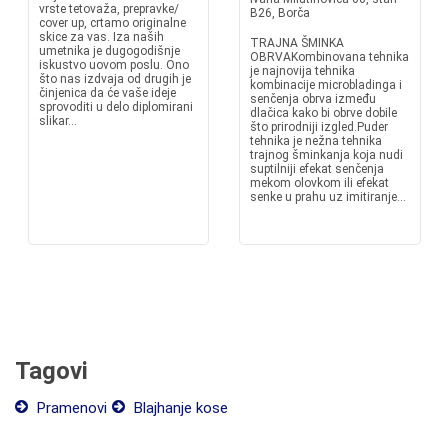
vrste tetovaža, prepravke/
B26, Borča
cover up, crtamo originalne
skice za vas. Iza naših
TRAJNA ŠMINKA
umetnika je dugogodišnje
OBRVAKombinovana tehnika
iskustvo uovom poslu. Ono
je najnovija tehnika
što nas izdvaja od drugih je
kombinacije microbladinga i
činjenica da će vaše ideje
senčenja obrva između
sprovoditi u delo diplomirani
dlačica kako bi obrve dobile
slikar...
što prirodniji izgled.Puder
tehnika je nežna tehnika
trajnog šminkanja koja nudi
suptilniji efekat senčenja
mekom olovkom ili efekat
senke u prahu uz imitiranje...
Tagovi
Pramenovi
Blajhanje kose