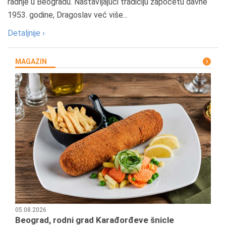
radnje u Beogradu. Nastavljajući tradiciju započetu davne
1953. godine, Dragoslav već više...
Detaljnije ›
MAGAZIN
05.08.2026
Beograd, rodni grad Karađorđeve šnicle