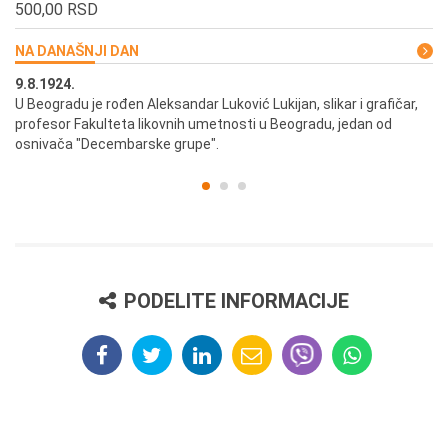
500,00 RSD
NA DANAŠNJI DAN
9.8.1924.
9.
U Beogradu je rođen Aleksandar Luković Lukijan, slikar i grafičar,
Pr
profesor Fakulteta likovnih umetnosti u Beogradu, jedan od
a,
osnivača "Decembarske grupe".
PODELITE INFORMACIJE