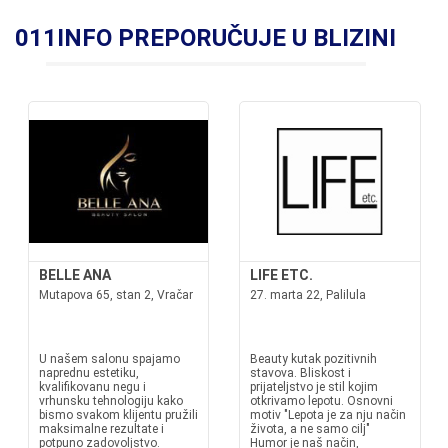
011INFO PREPORUČUJE U BLIZINI
BELLE ANA
LIFE ETC.
Mutapova 65, stan 2, Vračar
27. marta 22, Palilula
U našem salonu spajamo
Beauty kutak pozitivnih
naprednu estetiku,
stavova. Bliskost i
kvalifikovanu negu i
prijateljstvo je stil kojim
vrhunsku tehnologiju kako
otkrivamo lepotu. Osnovni
bismo svakom klijentu pružili
motiv "Lepota je za nju način
maksimalne rezultate i
života, a ne samo cilj"
potpuno zadovoljstvo.
Humor je naš način,