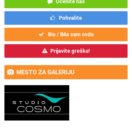
Ocenite nas
Pohvalite
Bio / Bila sam ovde
Prijavite grešku!
MESTO ZA GALERIJU