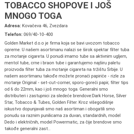
TOBACCO SHOPOVE I JOŠ
MNOGO TOGA
Adresa:
Kovačeva 46, Zvezdara
Telefon:
069/40-10-400
Golden Market d.o.o je firma koja se bavi uvozom tobacco
opreme. U našem asortimanu nalazi se širok spektar filter tuba
za motanje cigareta. U ponudi imamo tube sa aktivnim ugljem,
mentol tube, crne i braon tube i garantujemo najširu paletu
proizvoda filter tuba za motanje cigareta na tržištu Srbije. U
našem asortimanu takođe možete pronaći papiriće - rizle za
motanje Original - set-cut-corner, sporo-goreći papir, filter tips
od 6 do 22mm, kao i još mnogo toga. Generalni smo
distributeri i zastupnici za sledeće brendove:Dark Horse, Silver
Star, Tobacco & Tubes, Golden Filter. Kroz višegodišnje
iskustvo dopunjavali smo naš asortiman i obogatili smo
ponudu sa raznim punilicama za duvan, standardnih, model
Dedo i električnih, model Powermatic, za čije brendove smo
takođe generalni zast...