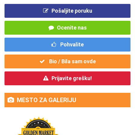
Pošaljite poruku
Ocenite nas
Pohvalite
Bio / Bila sam ovde
Prijavite grešku!
MESTO ZA GALERIJU