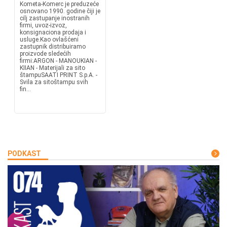
Kometa-Komerc je preduzeće
osnovano 1990. godine čiji je
cilj zastupanje inostranih
firmi, uvoz-izvoz,
konsignaciona prodaja i
usluge.Kao ovlašćeni
zastupnik distribuiramo
proizvode sledećih
firmi:ARGON - MANOUKIAN -
KIIAN - Materijali za sito
štampuSAATI PRINT S.p.A. -
Svila za sitoštampu svih
fin...
PODKAST