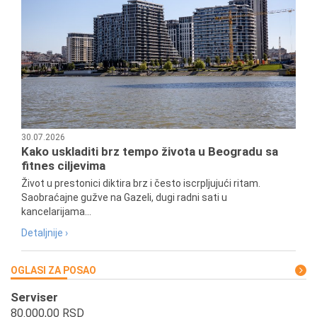
30.07.2026
Kako uskladiti brz tempo života u Beogradu sa
fitnes ciljevima
Život u prestonici diktira brz i često iscrpljujući ritam.
Saobraćajne gužve na Gazeli, dugi radni sati u
kancelarijama...
Detaljnije ›
OGLASI ZA POSAO
Serviser
80.000,00 RSD