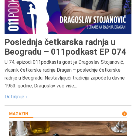
Poslednja četkarska radnja u
Beogradu – 011podkast EP 074
U 74. epizodi 011podkasta gost je Dragoslav Stojanović,
vlasnik četkarske radnje Dragan – poslednje četkarske
radnje u Beogradu. Nastavljajući tradiciju započetu davne
1953. godine, Dragoslav već više...
Detaljnije ›
MAGAZIN