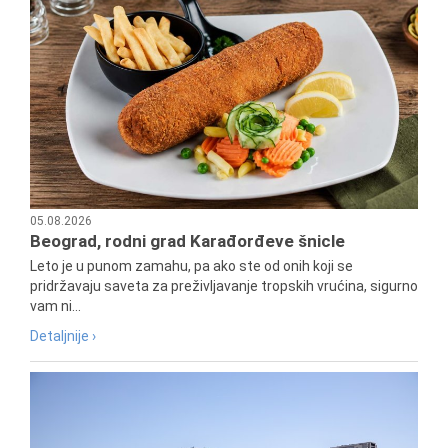
05.08.2026
Beograd, rodni grad Karađorđeve šnicle
Leto je u punom zamahu, pa ako ste od onih koji se
pridržavaju saveta za preživljavanje tropskih vrućina, sigurno
vam ni...
Detaljnije ›