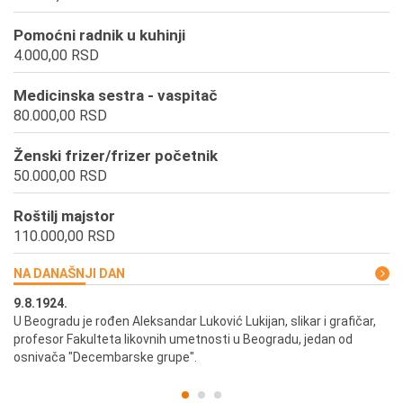
Pomoćni radnik u kuhinji
4.000,00 RSD
Medicinska sestra - vaspitač
80.000,00 RSD
Ženski frizer/frizer početnik
50.000,00 RSD
Roštilj majstor
110.000,00 RSD
NA DANAŠNJI DAN
9.8.1924.
9.
U Beogradu je rođen Aleksandar Luković Lukijan, slikar i grafičar,
Pr
profesor Fakulteta likovnih umetnosti u Beogradu, jedan od
a,
osnivača "Decembarske grupe".