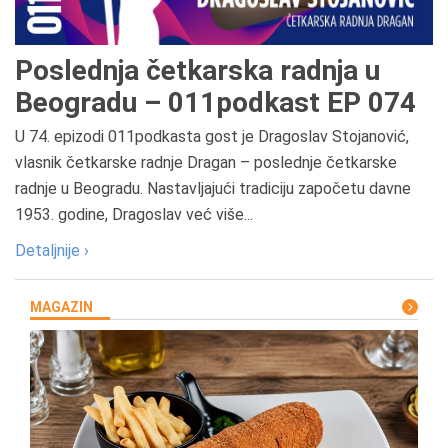
Poslednja četkarska radnja u
Beogradu – 011podkast EP 074
U 74. epizodi 011podkasta gost je Dragoslav Stojanović,
vlasnik četkarske radnje Dragan – poslednje četkarske
radnje u Beogradu. Nastavljajući tradiciju započetu davne
1953. godine, Dragoslav već više...
Detaljnije ›
MAGAZIN