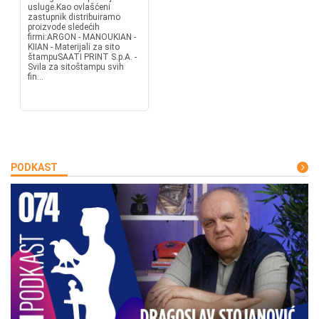
usluge.Kao ovlašćeni
zastupnik distribuiramo
proizvode sledećih
firmi:ARGON - MANOUKIAN -
KIIAN - Materijali za sito
štampuSAATI PRINT S.p.A. -
Svila za sitoštampu svih
fin...
PODKAST