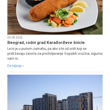
05.08.2026
Beograd, rodni grad Karađorđeve šnicle
Leto je u punom zamahu, pa ako ste od onih koji se
pridržavaju saveta za preživljavanje tropskih vrućina, sigurno
vam ni...
Detaljnije ›