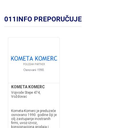
011INFO PREPORUČUJE
KOMETA KOMERC
Vojvode Stepe 474,
Voždovac
Kometa-Komerc je preduzeće
osnovano 1990. godine čiji je
cilj zastupanje inostranih
firmi, uvoz-izvoz,
konsignaciona prodaja i