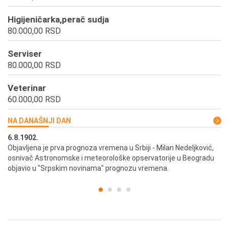
Higijeničarka,perač sudja
80.000,00 RSD
Serviser
80.000,00 RSD
Veterinar
60.000,00 RSD
NA DANAŠNJI DAN
6.8.1902.
6.
ik
Objavljena je prva prognoza vremena u Srbiji - Milan Nedeljković,
Od
osnivač Astronomske i meteorološke opservatorije u Beogradu
Be
objavio u "Srpskim novinama" prognozu vremena.