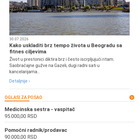
30.07.2026
Kako uskladiti brz tempo života u Beogradu sa
fitnes ciljevima
Život u prestonici diktira brz i često iscrpljujući ritam.
Saobraćajne gužve na Gazeli, dugi radni sati u
kancelarijama...
Detaljnije ›
OGLASI ZA POSAO
Medicinska sestra - vaspitač
95.000,00 RSD
Pomoćni radnik/prodavac
90.000,00 RSD