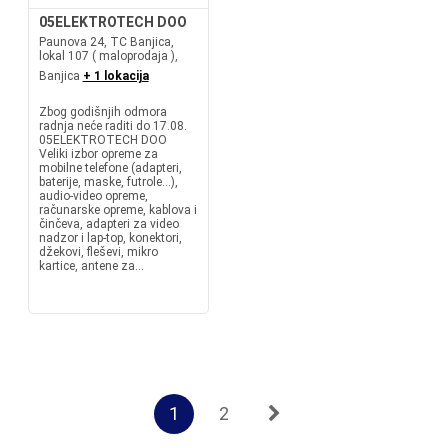
05ELEKTROTECH DOO
Paunova 24, TC Banjica,
lokal 107 ( maloprodaja ),
Banjica
+ 1 lokacija
Zbog godišnjih odmora
radnja neće raditi do 17.08.
05ELEKTROTECH DOO
Veliki izbor opreme za
mobilne telefone (adapteri,
baterije, maske, futrole...),
audio-video opreme,
računarske opreme, kablova i
činčeva, adapteri za video
nadzor i lap-top, konektori,
džekovi, fleševi, mikro
kartice, antene za...
1
2