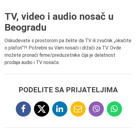
TV, video i audio nosač u
Beogradu
Oskudevate s prostorom pa želite da TV ili zvučnik „okačite
o plafon“?! Potrebni su Vam nosači i držači za TV. Ovde
možete pronaći firme/preduzetnike čija je delatnost
prodaja audio i TV nosača.
PODELITE SA PRIJATELJIMA