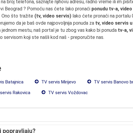
h na broj telefona, saznajte njihovu adresu, radno vreme ili im piši
Novi Beograd ? Pomoću nas ćete lako pronaći
ponudu tv-a, video
. Ono što tražite
(tv, video servis)
lako ćete pronaći na portalu
erujemo da je baš ovde najpovoljnija ponuda za
tv, video servis
 jednom mestu, naš portal je tu zbog vas kako bi ponuda
tv-a, v
eo servisom koji ste našli kod naš - preporučite nas.
e
is Batajnica
TV servis Mirijevo
TV servis Banovo b
servis Rakovica
TV servis Voždovac
i popravljaju?