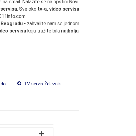
te na email. Nalazite se na opštini Novi
 servisa
. Sve oko
tv-a, video servisa
 011info.com.
 u Beogradu
- zahvalite nam se jednom
ideo servisa
koju tražite bila
najbolja
rdo
TV servis Železnik