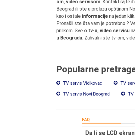
om, video servisom
. Kontaktirajte i
Beograd ili ste u prolazu opštinom 
kao i ostale
informacije
na jedan klik
Pronašli ste šta vam je potrebno ? V
prilikom. Sve
o tv-u, video servisu
na
u Beogradu
. Zahvalni ste tv-om, vid
Popularne pretrag
TV servis Vidikovac
TV serv
TV servis Novi Beograd
TV 
FAQ
Da li se LCD ekran