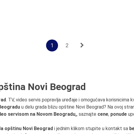
1
2
opština Novi Beograd
rad
. TV, video servis popravlja uređaje i omogućava korisnicima kv
 Beogradu
u delu grada blizu opštine Novi Beograd? Na ovoj stra
ideo servisom na Novom Beogradu,
, saznajte
cene
,
ponude
upo
a opštinu Novi Beograd
i jednim klikom stupite u kontakt sa
b