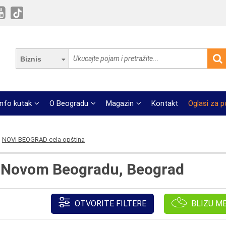
Biznis
Info kutak
O Beogradu
Magazin
Kontakt
Oglasi za 
NOVI BEOGRAD cela opština
na Novom Beogradu, Beograd
OTVORITE FILTERE
BLIZU M