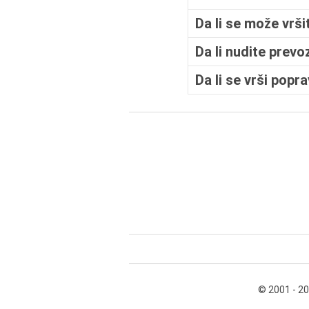
Da li se može vrši
Da li nudite prevo
Da li se vrši popr
© 2001 - 2