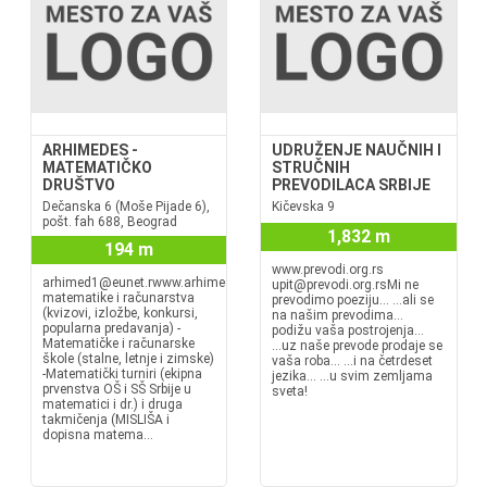
ARHIMEDES -
UDRUŽENJE NAUČNIH I
MATEMATIČKO
STRUČNIH
DRUŠTVO
PREVODILACA SRBIJE
Dečanska 6 (Moše Pijade 6),
Kičevska 9
pošt. fah 688, Beograd
1,832 m
194 m
www.prevodi.org.rs
arhimed1@eunet.rwww.arhimedes.rsPopularizacija
upit@prevodi.org.rsMi ne
matematike i računarstva
prevodimo poeziju... ...ali se
(kvizovi, izložbe, konkursi,
na našim prevodima...
popularna predavanja) -
podižu vaša postrojenja...
Matematičke i računarske
...uz naše prevode prodaje se
škole (stalne, letnje i zimske)
vaša roba... ...i na četrdeset
-Matematički turniri (ekipna
jezika... ...u svim zemljama
prvenstva OŠ i SŠ Srbije u
sveta!
matematici i dr.) i druga
takmičenja (MISLIŠA i
dopisna matema...