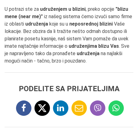
U potrazi ste za
udruženjem u blizini
, preko opcije
"blizu
mene (near me)"
iz našeg sistema ćemo izvući samo firme
iz oblasti
udruženja
koje su u
neposrednoj blizini
Vaše
lokacije. Bez obzira da li tražite nešto odmah dostupno ili
planirate posetu kasnije, naš sistem Vam pomaže da uvek
imate najtačnije informacije o
udruženjima blizu Vas
. Sve
je napravljeno tako da pronađete
udruženja
na najlakši
mogući način - tačno, brzo i pouzdano.
PODELITE SA PRIJATELJIMA