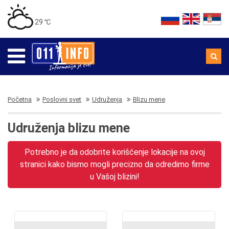
29 ℃
Početna
Poslovni svet
Udruženja
Blizu mene
Udruženja blizu mene
Potrebno je da odobrite korišćenje lokacije na ovoj
stranici kako bismo mogli precizno da odredimo firme
u Vašoj blizini!