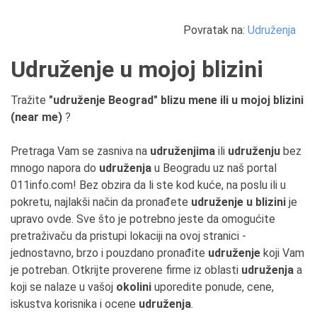
Povratak na:
Udruženja
Udruženje u mojoj blizini
Tražite
"udruženje Beograd" blizu mene ili u mojoj blizini
(near me)
?
Pretraga Vam se zasniva na
udruženjima
ili
udruženju
bez
mnogo napora do
udruženja
u Beogradu uz naš portal
011info.com! Bez obzira da li ste kod kuće, na poslu ili u
pokretu, najlakši način da pronađete
udruženje u blizini
je
upravo ovde. Sve što je potrebno jeste da omogućite
pretraživaču da pristupi lokaciji na ovoj stranici -
jednostavno, brzo i pouzdano pronađite
udruženje
koji Vam
je potreban. Otkrijte proverene firme iz oblasti
udruženja
a
koji se nalaze u vašoj
okolini
uporedite ponude, cene,
iskustva korisnika i ocene
udruženja
.