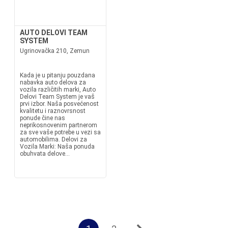
AUTO DELOVI TEAM
SYSTEM
Ugrinovačka 210, Zemun
Kada je u pitanju pouzdana
nabavka auto delova za
vozila različitih marki, Auto
Delovi Team System je vaš
prvi izbor. Naša posvećenost
kvalitetu i raznovrsnost
ponude čine nas
neprikosnovenim partnerom
za sve vaše potrebe u vezi sa
automobilima. Delovi za
Vozila Marki: Naša ponuda
obuhvata delove...