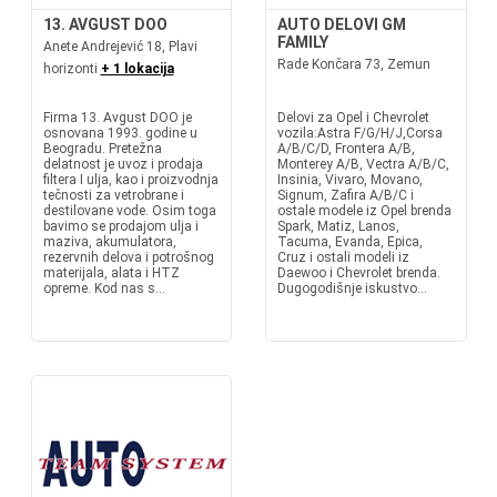
13. AVGUST DOO
AUTO DELOVI GM
FAMILY
Anete Andrejević 18, Plavi
Rade Končara 73, Zemun
horizonti
+ 1 lokacija
Firma 13. Avgust DOO je
Delovi za Opel i Chevrolet
osnovana 1993. godine u
vozila:Astra F/G/H/J,Corsa
Beogradu. Pretežna
A/B/C/D, Frontera A/B,
delatnost je uvoz i prodaja
Monterey A/B, Vectra A/B/C,
filtera I ulja, kao i proizvodnja
Insinia, Vivaro, Movano,
tečnosti za vetrobrane i
Signum, Zafira A/B/C i
destilovane vode. Osim toga
ostale modele iz Opel brenda
bavimo se prodajom ulja i
Spark, Matiz, Lanos,
maziva, akumulatora,
Tacuma, Evanda, Epica,
rezervnih delova i potrošnog
Cruz i ostali modeli iz
materijala, alata i HTZ
Daewoo i Chevrolet brenda.
opreme. Kod nas s...
Dugogodišnje iskustvo...