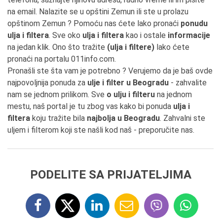
na email. Nalazite se u opštini Zemun ili ste u prolazu
opštinom Zemun ? Pomoću nas ćete lako pronaći
ponudu
ulja i filtera
. Sve oko
ulja i filtera
kao i ostale
informacije
na jedan klik. Ono što tražite
(ulja i filtere)
lako ćete
pronaći na portalu 011info.com.
Pronašli ste šta vam je potrebno ? Verujemo da je baš ovde
najpovoljnija ponuda za
ulje i filter u Beogradu
- zahvalite
nam se jednom prilikom. Sve
o ulju i filteru
na jednom
mestu, naš portal je tu zbog vas kako bi ponuda
ulja i
filtera
koju tražite bila
najbolja u Beogradu
. Zahvalni ste
uljem i filterom koji ste našli kod naš - preporučite nas.
PODELITE SA PRIJATELJIMA