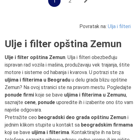
1
2
Povratak na:
Ulja i filteri
Ulje i filter opština Zemun
Ulje i filter opština Zemun
. Ulja i filteri obezbeđuju
ispravan rad vozila i mašina, produžavaju vek trajanja, štite
motore i sisteme od habanja i kvarova. U potrazi ste za
uljima i filterima u Beogradu
u delu grada blizu opštine
Zemun? Na ovoj stranici ste na pravom mestu. Pogledajte
ponude firmi
koje se bave
uljima i filterima u Zemunu
,
saznajte
cene
,
ponude
uporedite ih i izaberite ono što vam
najviše odgovara.
Pretražite ceo
beogradski deo grada opštinu Zemun
i
jednim klikom stupite u kontakt sa
beogradskim firmama
koji se bave
uljima i filterima
. Kontaktirajte ih na broj
telefona, saznajte njihovu adresu, radno vreme ili im pišite