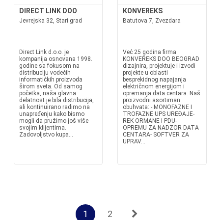
DIRECT LINK DOO
KONVEREKS
Jevrejska 32, Stari grad
Batutova 7, Zvezdara
Direct Link d.o.o. je
Već 25 godina firma
kompanija osnovana 1998.
KONVEREKS DOO BEOGRAD
godine sa fokusom na
dizajnira, projektuje i izvodi
distribuciju vodećih
projekte u oblasti
informatičkih proizvoda
besprekidnog napajanja
širom sveta. Od samog
električnom energijom i
početka, naša glavna
opremanja data centara. Naš
delatnost je bila distribucija,
proizvodni asortiman
ali kontinuirano radimo na
obuhvata: - MONOFAZNE I
unapređenju kako bismo
TROFAZNE UPS UREĐAJE-
mogli da pružimo još više
REK ORMANE I PDU-
svojim klijentima.
OPREMU ZA NADZOR DATA
Zadovoljstvo kupa...
CENTARA- SOFTVER ZA
UPRAV...
1
2