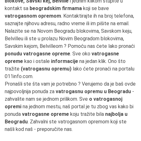
blokove, Savski kej, Belville
i jednim klikom stupite u
kontakt sa
beogradskim firmama
koji se bave
vatrogasnom opremom
. Kontaktirajte ih na broj telefona,
saznajte njihovu adresu, radno vreme ili im pišite na email.
Nalazite se na Novom Beogradu blokovima, Savskom keju,
Belvilleu ili ste u prolazu Novim Beogradom blokovima,
Savskim kejom, Belvilleom ? Pomoću nas ćete lako pronaći
ponudu vatrogasne opreme
. Sve oko
vatrogasne
opreme
kao i ostale
informacije
na jedan klik. Ono što
tražite
(vatrogasnu opremu)
lako ćete pronaći na portalu
011info.com.
Pronašli ste šta vam je potrebno ? Verujemo da je baš ovde
najpovoljnija ponuda za
vatrogasnu opremu u Beogradu
-
zahvalite nam se jednom prilikom. Sve
o vatrogasnoj
opremi
na jednom mestu, naš portal je tu zbog vas kako bi
ponuda
vatrogasne opreme
koju tražite bila
najbolja u
Beogradu
. Zahvalni ste vatrogasnom opremom koji ste
našli kod naš - preporučite nas.