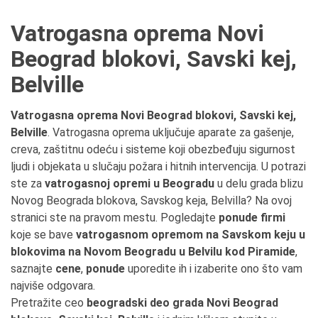
Vatrogasna oprema Novi
Beograd blokovi, Savski kej,
Belville
Vatrogasna oprema Novi Beograd blokovi, Savski kej,
Belville
. Vatrogasna oprema uključuje aparate za gašenje,
creva, zaštitnu odeću i sisteme koji obezbeđuju sigurnost
ljudi i objekata u slučaju požara i hitnih intervencija. U potrazi
ste za
vatrogasnoj opremi u Beogradu
u delu grada blizu
Novog Beograda blokova, Savskog keja, Belvilla? Na ovoj
stranici ste na pravom mestu. Pogledajte
ponude firmi
koje se bave
vatrogasnom opremom na Savskom keju u
blokovima na Novom Beogradu u Belvilu kod Piramide
,
saznajte
cene
,
ponude
uporedite ih i izaberite ono što vam
najviše odgovara.
Pretražite ceo
beogradski deo grada Novi Beograd