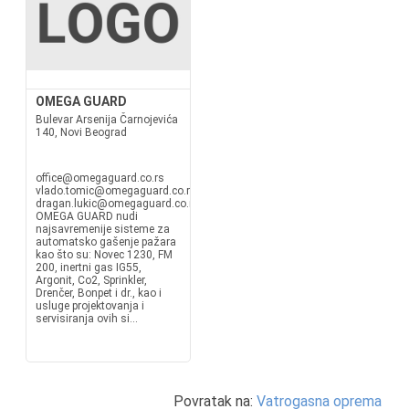
OMEGA GUARD
Bulevar Arsenija Čarnojevića
140, Novi Beograd
office@omegaguard.co.rs
vlado.tomic@omegaguard.co.rs
dragan.lukic@omegaguard.co.rs•
OMEGA GUARD nudi
najsavremenije sisteme za
automatsko gašenje pažara
kao što su: Novec 1230, FM
200, inertni gas IG55,
Argonit, Co2, Sprinkler,
Drenčer, Bonpet i dr., kao i
usluge projektovanja i
servisiranja ovih si...
Povratak na:
Vatrogasna oprema