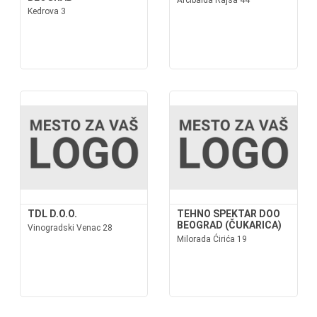
Arčibalda Rajsa 44
Kedrova 3
TDL D.O.O.
TEHNO SPEKTAR DOO
BEOGRAD (ČUKARICA)
Vinogradski Venac 28
Milorada Ćirića 19