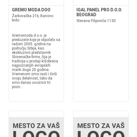
GREMO MODA DOO
IGAL PANEL PRO D.O.O.
BEOGRAD
Žarkovačka 21b, Banovo
brdo
Stevana Filipovića 113D
Gremomoda d.o.o. je
preduzeće koje je otpočelo sa
radom 2005. godine na
području Srbije, kao
ekskluzivni predstavnik
Slovenačke firme, čija je
tradicija u prodaji kišobrana
najpoznatijih evropskih
marki duga 20 godina.
Vremenom smo rasli i širili
svoju delatnost, tako da
smo danas uvoznici tri
pozn...