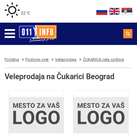
32 ℃
Početna
Poslovni svet
Veleprodaja
ČUKARICA cela opština
Veleprodaja na Čukarici Beograd