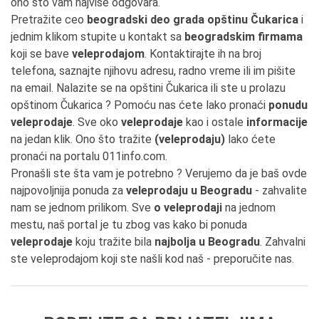
ono što vam najviše odgovara.
Pretražite ceo
beogradski deo grada opštinu Čukarica
i
jednim klikom stupite u kontakt sa
beogradskim firmama
koji se bave
veleprodajom
. Kontaktirajte ih na broj
telefona, saznajte njihovu adresu, radno vreme ili im pišite
na email. Nalazite se na opštini Čukarica ili ste u prolazu
opštinom Čukarica ? Pomoću nas ćete lako pronaći
ponudu
veleprodaje
. Sve oko
veleprodaje
kao i ostale
informacije
na jedan klik. Ono što tražite
(veleprodaju)
lako ćete
pronaći na portalu 011info.com.
Pronašli ste šta vam je potrebno ? Verujemo da je baš ovde
najpovoljnija ponuda za
veleprodaju u Beogradu
- zahvalite
nam se jednom prilikom. Sve
o veleprodaji
na jednom
mestu, naš portal je tu zbog vas kako bi ponuda
veleprodaje
koju tražite bila
najbolja u Beogradu
. Zahvalni
ste veleprodajom koji ste našli kod naš - preporučite nas.