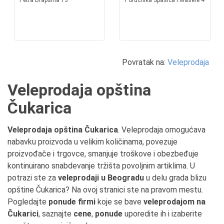
Petra Drapšina 13
Poručnika Spasića I Mašere 4
Povratak na:
Veleprodaja
Veleprodaja opština
Čukarica
Veleprodaja opština Čukarica
. Veleprodaja omogućava
nabavku proizvoda u velikim količinama, povezuje
proizvođače i trgovce, smanjuje troškove i obezbeđuje
kontinuirano snabdevanje tržišta povoljnim artiklima. U
potrazi ste za
veleprodaji u Beogradu
u delu grada blizu
opštine Čukarica? Na ovoj stranici ste na pravom mestu.
Pogledajte
ponude firmi
koje se bave
veleprodajom na
Čukarici
, saznajte
cene
,
ponude
uporedite ih i izaberite