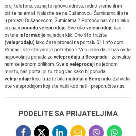
broj telefona, saznajte njihovu adresu, radno vreme ili im
pišite na email. Nalazite se na Dušanovcu, Šumicama ili ste
u prolazu Dušanovcem, Šumicama ? Pomoću nas ćete lako
pronaći
ponudu veleprodaje
. Sve oko
veleprodaje
kao i
ostale
informacije
na jedan klik. Ono što tražite
(veleprodaju)
lako ćete pronaći na portalu 011info.com.
Pronašli ste šta vam je potrebno ? Verujemo da je baš ovde
najpovoljnija ponuda za
veleprodaju u Beogradu
- zahvalite
nam se jednom prilikom. Sve
o veleprodaji
na jednom
mestu, naš portal je tu zbog vas kako bi ponuda
veleprodaje
koju tražite bila
najbolja u Beogradu
. Zahvalni
ste veleprodajom koji ste našli kod naš - preporučite nas.
PODELITE SA PRIJATELJIMA