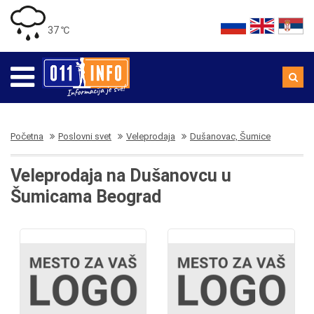
37 ℃
Početna
Poslovni svet
Veleprodaja
Dušanovac, Šumice
Veleprodaja na Dušanovcu u
Šumicama Beograd