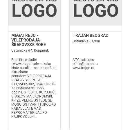
MEGATREJD -
TRAJAN BEOGRAD
VELEPRODAJA
Ustanička 64/XIII
ŠRAFOVSKE ROBE
Ustanička 64, Konjarnik
Posetite website
ATC batteries
- www.megatrade.rs kako
office@trajan.rs
biste ostali u toku sa našom
www.trajan.rs
aktuelnom
ponudom.VELEPRODAJA
ŠRAFOVSKE ROBE.
011/2432-302, 064/110-10-
70 OSNOVANO 1992.
godine. ŠTEDITE KUPUJUĆI.
U USLOVIMA EKONOMSKE
KRIZE VELIKE UŠTEDE SE
MOGU OSTVARITI UKOLIKO
NABAVLJATE VAŠ
REPROMATERIJAL PO
NAJPOVOLJNI...