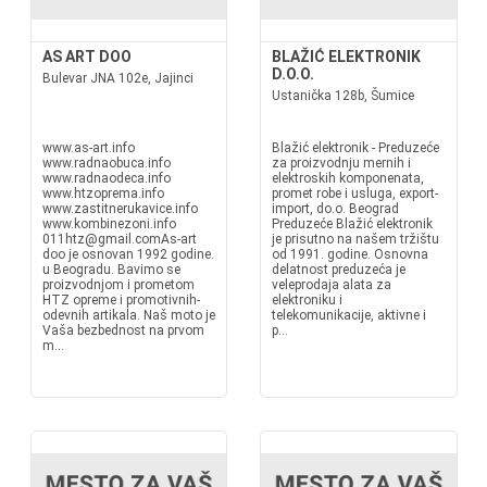
AS ART DOO
BLAŽIĆ ELEKTRONIK
D.O.O.
Bulevar JNA 102e, Jajinci
Ustanička 128b, Šumice
www.as-art.info
Blažić elektronik - Preduzeće
www.radnaobuca.info
za proizvodnju mernih i
www.radnaodeca.info
elektroskih komponenata,
www.htzoprema.info
promet robe i usluga, export-
www.zastitnerukavice.info
import, do.o. Beograd
www.kombinezoni.info
Preduzeće Blažić elektronik
011htz@gmail.comAs-art
je prisutno na našem tržištu
doo je osnovan 1992 godine.
od 1991. godine. Osnovna
u Beogradu. Bavimo se
delatnost preduzeća je
proizvodnjom i prometom
veleprodaja alata za
HTZ opreme i promotivnih-
elektroniku i
odevnih artikala. Naš moto je
telekomunikacije, aktivne i
Vaša bezbednost na prvom
p...
m...