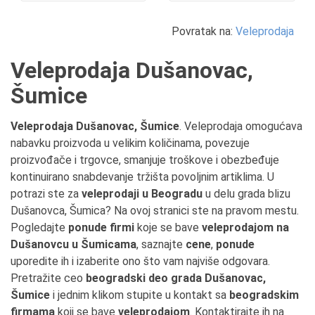
Povratak na:
Veleprodaja
Veleprodaja Dušanovac,
Šumice
Veleprodaja Dušanovac, Šumice
. Veleprodaja omogućava
nabavku proizvoda u velikim količinama, povezuje
proizvođače i trgovce, smanjuje troškove i obezbeđuje
kontinuirano snabdevanje tržišta povoljnim artiklima. U
potrazi ste za
veleprodaji u Beogradu
u delu grada blizu
Dušanovca, Šumica? Na ovoj stranici ste na pravom mestu.
Pogledajte
ponude firmi
koje se bave
veleprodajom na
Dušanovcu u Šumicama
, saznajte
cene
,
ponude
uporedite ih i izaberite ono što vam najviše odgovara.
Pretražite ceo
beogradski deo grada Dušanovac,
Šumice
i jednim klikom stupite u kontakt sa
beogradskim
firmama
koji se bave
veleprodajom
. Kontaktirajte ih na