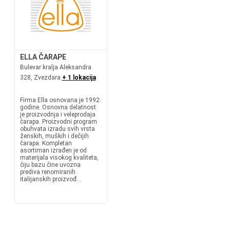
ELLA ČARAPE
Bulevar kralja Aleksandra
328, Zvezdara
+ 1 lokacija
Firma Ella osnovana je 1992.
godine. Osnovna delatnost
je proizvodnja i veleprodaja
čarapa. Proizvodni program
obuhvata izradu svih vrsta
ženskih, muških i dečijih
čarapa. Kompletan
asortiman izrađen je od
materijala visokog kvaliteta,
čiju bazu čine uvozna
prediva renomiranih
italijanskih proizvođ...