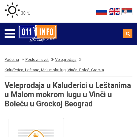
38 ℃
Početna
Poslovni svet
Veleprodaja
Kaluđerica, Leštane, Mali mokri lug, Vinča, Boleč, Grocka
Veleprodaja u Kaluđerici u Leštanima
u Malom mokrom lugu u Vinči u
Boleču u Grockoj Beograd