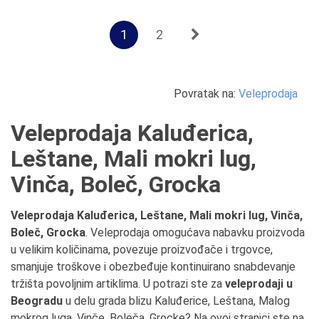
1
2
Povratak na:
Veleprodaja
Veleprodaja Kaluđerica,
Leštane, Mali mokri lug,
Vinča, Boleč, Grocka
Veleprodaja Kaluđerica, Leštane, Mali mokri lug, Vinča,
Boleč, Grocka
. Veleprodaja omogućava nabavku proizvoda
u velikim količinama, povezuje proizvođače i trgovce,
smanjuje troškove i obezbeđuje kontinuirano snabdevanje
tržišta povoljnim artiklima. U potrazi ste za
veleprodaji u
Beogradu
u delu grada blizu Kaluđerice, Leštana, Malog
mokrog luga, Vinče, Boleča, Grocke? Na ovoj stranici ste na