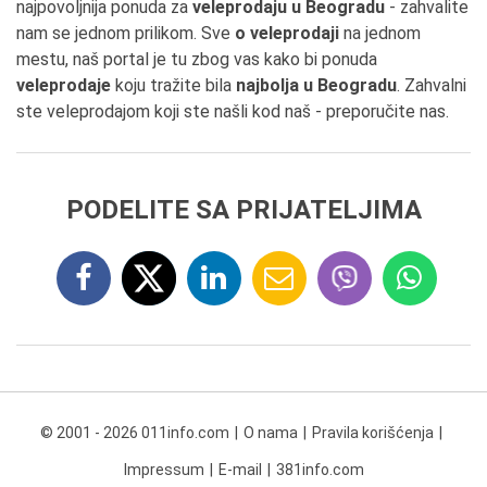
najpovoljnija ponuda za
veleprodaju u Beogradu
- zahvalite
nam se jednom prilikom. Sve
o veleprodaji
na jednom
mestu, naš portal je tu zbog vas kako bi ponuda
veleprodaje
koju tražite bila
najbolja u Beogradu
. Zahvalni
ste veleprodajom koji ste našli kod naš - preporučite nas.
PODELITE SA PRIJATELJIMA
© 2001 - 2026 011info.com
O nama
Pravila korišćenja
Impressum
E-mail
381info.com