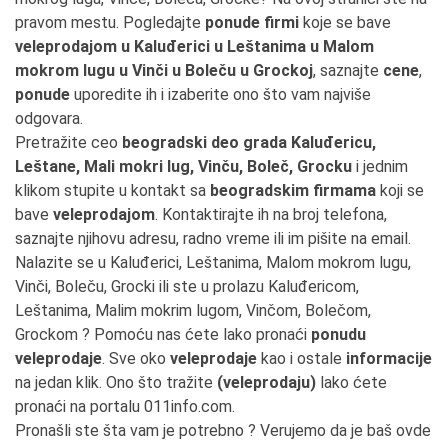
pravom mestu. Pogledajte
ponude firmi
koje se bave
veleprodajom u Kaluđerici u Leštanima u Malom
mokrom lugu u Vinči u Boleču u Grockoj
, saznajte
cene
,
ponude
uporedite ih i izaberite ono što vam najviše
odgovara.
Pretražite ceo
beogradski deo grada Kaluđericu,
Leštane, Mali mokri lug, Vinču, Boleč, Grocku
i jednim
klikom stupite u kontakt sa
beogradskim firmama
koji se
bave
veleprodajom
. Kontaktirajte ih na broj telefona,
saznajte njihovu adresu, radno vreme ili im pišite na email.
Nalazite se u Kaluđerici, Leštanima, Malom mokrom lugu,
Vinči, Boleču, Grocki ili ste u prolazu Kaluđericom,
Leštanima, Malim mokrim lugom, Vinčom, Bolečom,
Grockom ? Pomoću nas ćete lako pronaći
ponudu
veleprodaje
. Sve oko
veleprodaje
kao i ostale
informacije
na jedan klik. Ono što tražite
(veleprodaju)
lako ćete
pronaći na portalu 011info.com.
Pronašli ste šta vam je potrebno ? Verujemo da je baš ovde