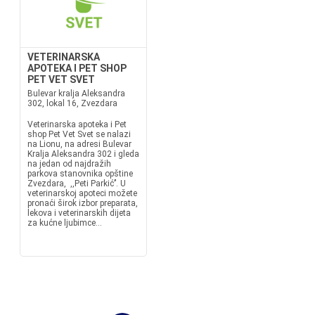
VETERINARSKA
APOTEKA I PET SHOP
PET VET SVET
Bulevar kralja Aleksandra
302, lokal 16, Zvezdara
Veterinarska apoteka i Pet
shop Pet Vet Svet se nalazi
na Lionu, na adresi Bulevar
Kralja Aleksandra 302 i gleda
na jedan od najdražih
parkova stanovnika opštine
Zvezdara, ,,Peti Parkić’’. U
veterinarskoj apoteci možete
pronaći širok izbor preparata,
lekova i veterinarskih dijeta
za kućne ljubimce...