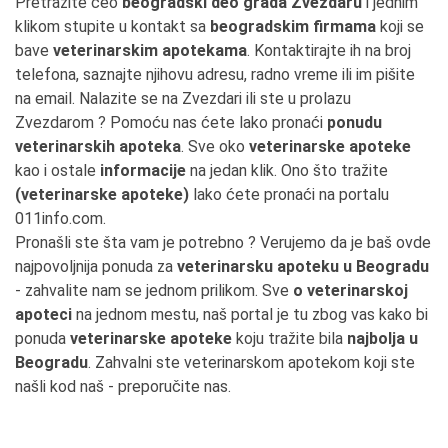
Pretražite ceo
beogradski deo grada Zvezdaru
i jednim
klikom stupite u kontakt sa
beogradskim firmama
koji se
bave
veterinarskim apotekama
. Kontaktirajte ih na broj
telefona, saznajte njihovu adresu, radno vreme ili im pišite
na email. Nalazite se na Zvezdari ili ste u prolazu
Zvezdarom ? Pomoću nas ćete lako pronaći
ponudu
veterinarskih apoteka
. Sve oko
veterinarske apoteke
kao i ostale
informacije
na jedan klik. Ono što tražite
(veterinarske apoteke)
lako ćete pronaći na portalu
011info.com.
Pronašli ste šta vam je potrebno ? Verujemo da je baš ovde
najpovoljnija ponuda za
veterinarsku apoteku u Beogradu
- zahvalite nam se jednom prilikom. Sve
o veterinarskoj
apoteci
na jednom mestu, naš portal je tu zbog vas kako bi
ponuda
veterinarske apoteke
koju tražite bila
najbolja u
Beogradu
. Zahvalni ste veterinarskom apotekom koji ste
našli kod naš - preporučite nas.