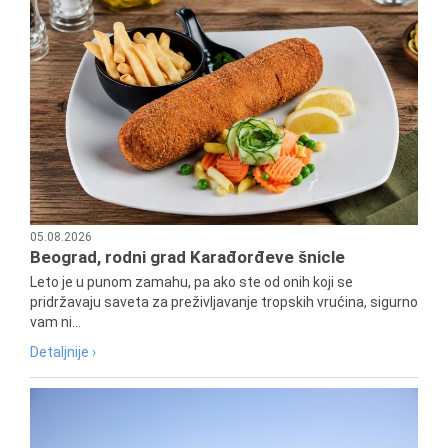
05.08.2026
Beograd, rodni grad Karađorđeve šnicle
Leto je u punom zamahu, pa ako ste od onih koji se
pridržavaju saveta za preživljavanje tropskih vrućina, sigurno
vam ni...
Detaljnije ›