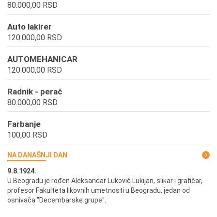
80.000,00 RSD
Auto lakirer
120.000,00 RSD
AUTOMEHANICAR
120.000,00 RSD
Radnik - perač
80.000,00 RSD
Farbanje
100,00 RSD
NA DANAŠNJI DAN
9.8.1924.
9.
U Beogradu je rođen Aleksandar Luković Lukijan, slikar i grafičar,
Pr
profesor Fakulteta likovnih umetnosti u Beogradu, jedan od
a,
osnivača "Decembarske grupe".