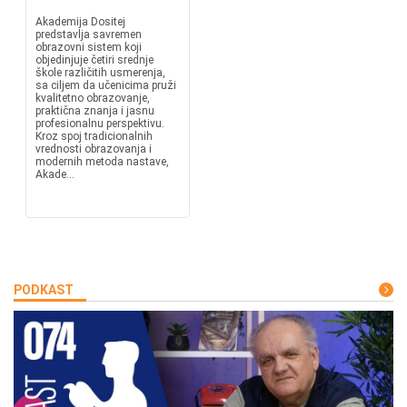
Akademija Dositej
predstavlja savremen
obrazovni sistem koji
objedinjuje četiri srednje
škole različitih usmerenja,
sa ciljem da učenicima pruži
kvalitetno obrazovanje,
praktična znanja i jasnu
profesionalnu perspektivu.
Kroz spoj tradicionalnih
vrednosti obrazovanja i
modernih metoda nastave,
Akade...
PODKAST