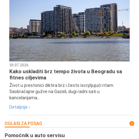
30.07.2026
Kako uskladiti brz tempo života u Beogradu sa
fitnes ciljevima
Život u prestonici diktira brz i često iscrpljujući ritam.
Saobraćajne gužve na Gazeli, dugi radni sati u
kancelarijama...
Detaljnije ›
OGLASI ZA POSAO
Pomoćnik u auto servisu