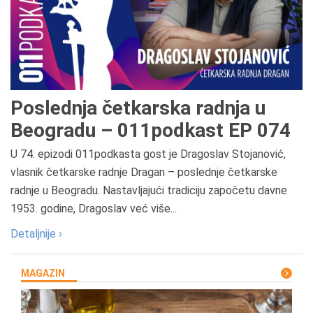
Poslednja četkarska radnja u
Beogradu – 011podkast EP 074
U 74. epizodi 011podkasta gost je Dragoslav Stojanović,
vlasnik četkarske radnje Dragan – poslednje četkarske
radnje u Beogradu. Nastavljajući tradiciju započetu davne
1953. godine, Dragoslav već više...
Detaljnije ›
MAGAZIN