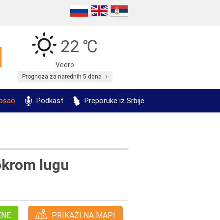
22 ℃
Vedro
Prognoza za narednih 5 dana
posao
Podkast
Preporuke iz Srbije
okrom lugu
ENE
PRIKAŽI NA MAPI