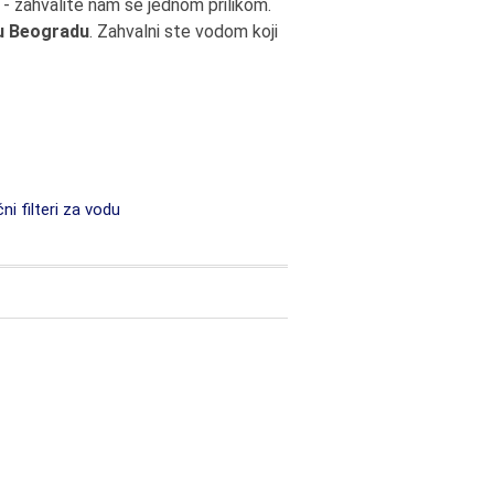
- zahvalite nam se jednom prilikom.
 u Beogradu
. Zahvalni ste vodom koji
i filteri za vodu