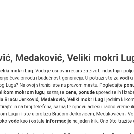
ić, Medaković, Veliki mokri Lu
eliki mokri Lug
. Voda je osnovni resurs za život, industriju i pol
šćenje čuva prirodu i budućnost generacija. U potrazi ste za
vodi 
og Luga? Na ovoj stranici ste na pravom mestu. Pogledajte
ponu
Velikom mokrom lugu
, saznajte
cene
,
ponude
uporedite ih i iza
a Braću Jerković, Medaković, Veliki mokri Lug
i jednim kliko
tirajte ih na broj telefona, saznajte njihovu adresu, radno vreme ili
rom Lugu ili ste u prolazu Braćom Jerkovićem, Medakovićem, V
 oko
vode
kao i ostale
informacije
na jedan klik. Ono što tražite