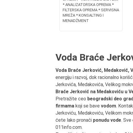
* ANALIZATORSKA OPREMA *
FILTERSKA OPREMA * SERVISNA
MREŽA * KONSALTING I
MENADŽMENT
Voda Braće Jerkov
Voda Braće Jerković, Medaković, V
energiju i razvoj, dok racionalno kori
Jerkovića, Medakovića, Velikog mokr
Braće Jerković na Medakoviću u 
Pretražite ceo
beogradski deo grad
firmama
koji se bave
vodom
. Kontak
Jerkoviću, Medakoviću, Velikom mok
ćete lako pronaći
ponudu vode
. Sve
011info.com.