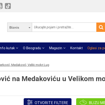
Biznis
Info kutak
O Beogradu
Magazin
Kontakt
Oglasi za 
erković, Medaković, Veliki mokri Lug
ović na Medakoviću u Velikom m
OTVORITE FILTERE
BLIZU M