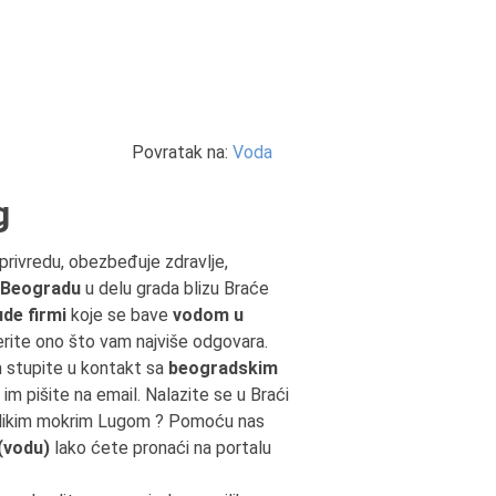
Povratak na:
Voda
g
joprivredu, obezbeđuje zdravlje,
u Beogradu
u delu grada blizu Braće
de firmi
koje se bave
vodom u
berite ono što vam najviše odgovara.
m stupite u kontakt sa
beogradskim
 im pišite na email. Nalazite se u Braći
elikim mokrim Lugom ? Pomoću nas
(vodu)
lako ćete pronaći na portalu