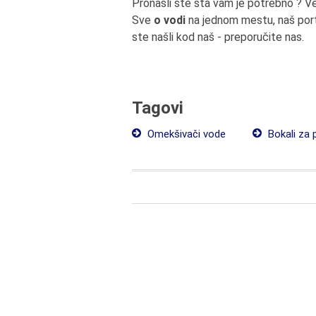
Pronašli ste šta vam je potrebno ? V
Sve
o vodi
na jednom mestu, naš port
ste našli kod naš - preporučite nas.
Tagovi
Omekšivači vode
Bokali za 