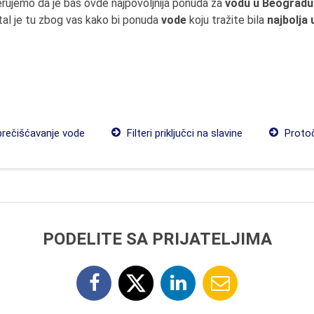
erujemo da je baš ovde najpovoljnija ponuda za
vodu u Beogradu
al je tu zbog vas kako bi ponuda
vode
koju tražite bila
najbolja
prečišćavanje vode
Filteri priključci na slavine
Protočn
PODELITE SA PRIJATELJIMA