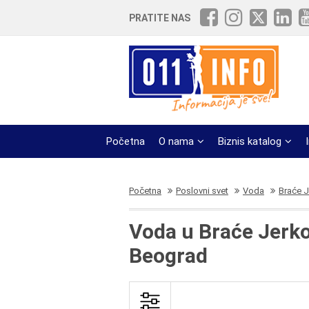
PRATITE NAS
Početna
O nama
Biznis katalog
Početna
Poslovni svet
Voda
Braće J
Voda u Braće Jerk
Beograd