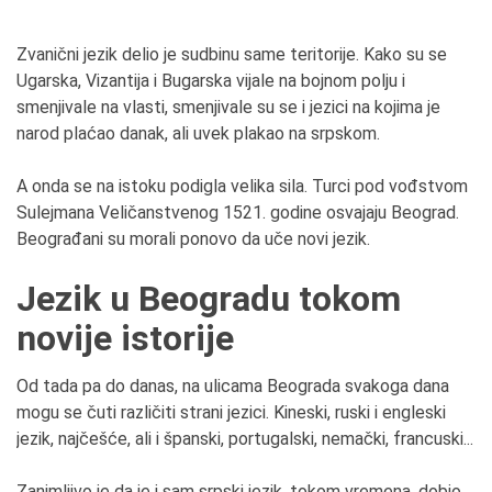
Zvanični jezik delio je sudbinu same teritorije. Kako su se
Ugarska, Vizantija i Bugarska vijale na bojnom polju i
smenjivale na vlasti, smenjivale su se i jezici na kojima je
narod plaćao danak, ali uvek plakao na srpskom.
A onda se na istoku podigla velika sila. Turci pod vođstvom
Sulejmana Veličanstvenog 1521. godine osvajaju Beograd.
Beograđani su morali ponovo da uče novi jezik.
Jezik u Beogradu tokom
novije istorije
Od tada pa do danas, na ulicama Beograda svakoga dana
mogu se čuti različiti strani jezici. Kineski, ruski i engleski
jezik, najčešće, ali i španski, portugalski, nemački, francuski...
Zanimljivo je da je i sam srpski jezik, tokom vremena, dobio