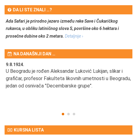
DA LI STE ZNALI …?
Ada Safari je prirodno jezero između reke Save i Čukaričkog
rukavca, u obliku latiničnog slova S, površine oko 6 hektara i
prosečne dubine oko 2 metara.
Detaljnije ›
NA DANAŠNJI DAN …
9.8.1924.
9.
U Beogradu je rođen Aleksandar Luković Lukijan, slikar i
Pr
grafičar, profesor Fakulteta likovnih umetnosti u Beogradu,
JA
d
jedan od osnivača "Decembarske grupe".
KURSNA LISTA