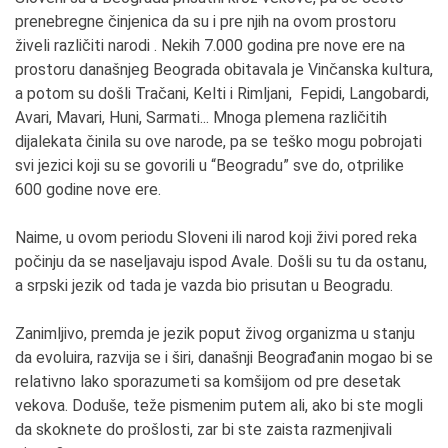
prenebregne činjenica da su i pre njih na ovom prostoru
živeli različiti narodi . Nekih 7.000 godina pre nove ere na
prostoru današnjeg Beograda obitavala je Vinčanska kultura,
a potom su došli Tračani, Kelti i Rimljani, Fepidi, Langobardi,
Avari, Mavari, Huni, Sarmati... Mnoga plemena različitih
dijalekata činila su ove narode, pa se teško mogu pobrojati
svi jezici koji su se govorili u “Beogradu” sve do, otprilike
600 godine nove ere.
Naime, u ovom periodu Sloveni ili narod koji živi pored reka
počinju da se naseljavaju ispod Avale. Došli su tu da ostanu,
a srpski jezik od tada je vazda bio prisutan u Beogradu.
Zanimljivo, premda je jezik poput živog organizma u stanju
da evoluira, razvija se i širi, današnji Beograđanin mogao bi se
relativno lako sporazumeti sa komšijom od pre desetak
vekova. Doduše, teže pismenim putem ali, ako bi ste mogli
da skoknete do prošlosti, zar bi ste zaista razmenjivali