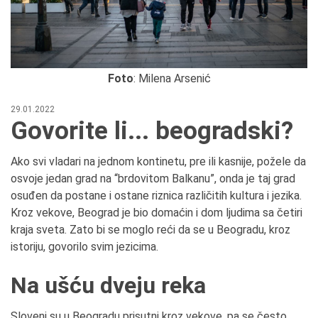
Foto
: Milena Arsenić
29.01.2022
Govorite li... beogradski?
Ako svi vladari na jednom kontinetu, pre ili kasnije, požele da
osvoje jedan grad na “brdovitom Balkanu”, onda je taj grad
osuđen da postane i ostane riznica različitih kultura i jezika.
Kroz vekove, Beograd je bio domaćin i dom ljudima sa četiri
kraja sveta. Zato bi se moglo reći da se u Beogradu, kroz
istoriju, govorilo svim jezicima.
Na ušću dveju reka
Sloveni su u Beogradu prisutni kroz vekove, pa se često