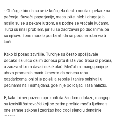
- Običaj je bio da su se iz kuća jela često nosila u pekare na
pečenje. Đuveči, papazjanije, mesa, pite, hleb i druga jela
nosila su se u pekare jutrom, a u podne se vraćale kućama.
Turci su imali problem, jer su se zadržavali po dućanima, pa
su njihove žene morale postarati da se pečena roba vrati
kući.
Kako bi posao završile, Turkinje su često upošljavale
dečake sa ulice da im donesu pitu ili šta već treba iz pekara,
a zauzvrat bi im davali neki kolač. Međutim, manguparija je
ubrzo promenila manir. Umesto da odnesu robu
gazdaricama, oni bi je pojeli, a tepsije i tanjire sakrivali u
pećinama na Tašmajdanu, gde ih je policajac Tasa nalazio.
E, kako bi neopaženo upozorili da žandarmi dolaze, mangupi
su izmislili šatrovački koji se zatim proširio među ljudima s
one strane zakona i zadržao kao cool sleng u današnje