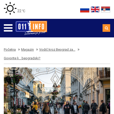
22 ℃
Početna
Magazin
Vodič kroz Beograd za...
Govorite li... beogradski?