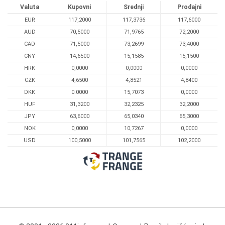
Valuta
Kupovni
Srednji
Prodajni
EUR
117,2000
117,3736
117,6000
AUD
70,5000
71,9765
72,2000
CAD
71,5000
73,2699
73,4000
CNY
14,6500
15,1585
15,1500
HRK
0,0000
0,0000
0,0000
CZK
4,6500
4,8521
4,8400
DKK
0.0000
15,7073
0,0000
HUF
31,3200
32,2325
32,2000
JPY
63,6000
65,0340
65,3000
NOK
0,0000
10,7267
0,0000
USD
100,5000
101,7565
102,2000