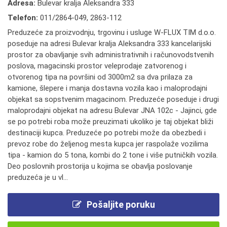
Adresa:
Bulevar kralja Aleksandra 333
Telefon:
011/2864-049
,
2863-112
Preduzeće za proizvodnju, trgovinu i usluge W-FLUX TIM d.o.o.
poseduje na adresi Bulevar kralja Aleksandra 333 kancelarijski
prostor za obavljanje svih administrativnih i računovodstvenih
poslova, magacinski prostor veleprodaje zatvorenog i
otvorenog tipa na površini od 3000m2 sa dva prilaza za
kamione, šlepere i manja dostavna vozila kao i maloprodajni
objekat sa sopstvenim magacinom. Preduzeće poseduje i drugi
maloprodajni objekat na adresu Bulevar JNA 102c - Jajinci, gde
se po potrebi roba može preuzimati ukoliko je taj objekat bliži
destinaciji kupca. Preduzeće po potrebi može da obezbedi i
prevoz robe do željenog mesta kupca jer raspolaže vozilima
tipa - kamion do 5 tona, kombi do 2 tone i više putničkih vozila.
Deo poslovnih prostorija u kojima se obavlja poslovanje
preduzeća je u vl...
Pošaljite poruku