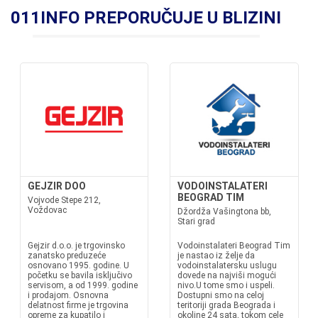
011INFO PREPORUČUJE U BLIZINI
GEJZIR DOO
VODOINSTALATERI
BEOGRAD TIM
Vojvode Stepe 212,
Voždovac
Džordža Vašingtona bb,
Stari grad
Gejzir d.o.o. je trgovinsko
Vodoinstalateri Beograd Tim
zanatsko preduzeće
je nastao iz želje da
osnovano 1995. godine. U
vodoinstalatersku uslugu
početku se bavila isključivo
dovede na najviši mogući
servisom, a od 1999. godine
nivo.U tome smo i uspeli.
i prodajom. Osnovna
Dostupni smo na celoj
delatnost firme je trgovina
teritoriji grada Beograda i
opreme za kupatilo i
okoline 24 sata, tokom cele