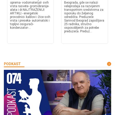
oprema- vodomaterijal- svih
Beograda, gde se nalazi
vrsta rasvete- gromobranije-
veleprodaja sa razvijenim
alata i dr.NAJTRAŽENIJI
transportnim sredstvima za
ARTIKLI:- energetski
isporuku do željenog
provodnici- kablovi i žice svih
odredišta. Preduzeće
vrsta i preseka- automatski i
Sanivod Beograd zapošljava
topljivi osigurači-
25 radnika, stručno
kondenzator-...
osposobljenih za potrebe
preduzeća. Preduz...
PODKAST