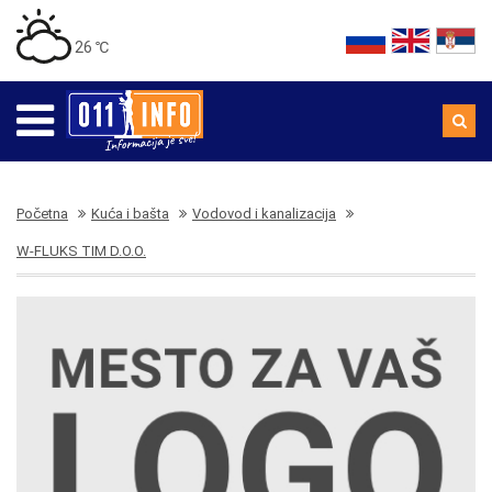
26 ℃
Početna
Kuća i bašta
Vodovod i kanalizacija
W-FLUKS TIM D.O.O.