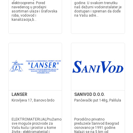
elektroopreme. Pored
godine. U svakom trenutku
navedenog u prodajni
naš dežurni vodoinstalater je
asortiman ulaze i šrafovska
dostupan i spreman da dođe
roba, vodovod i
na Vašu adre...
kanalizacija,b...
LANSER
SANIVOD D.O.O.
Kirovljeva 17, Banovo brdo
Pančevački put 148g, Palilula
ELEKTROMATERIJALPružamo
Porodično privatno
sve moguće proizvode za
preduzeće Sanivod Beograd
Vašu kuću i prostor u kome
osnovano je 1991.godine.
živite.- elektromaterijal i
Nalazi se na 5 km od