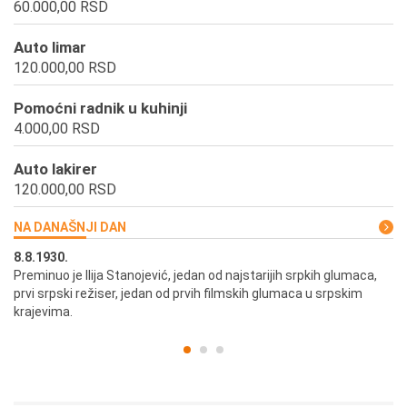
60.000,00 RSD
Auto limar
120.000,00 RSD
Pomoćni radnik u kuhinji
4.000,00 RSD
Auto lakirer
120.000,00 RSD
NA DANAŠNJI DAN
8.8.1930.
8.
Preminuo je Ilija Stanojević, jedan od najstarijih srpkih glumaca,
U 
prvi srpski režiser, jedan od prvih filmskih glumaca u srpskim
krajevima.