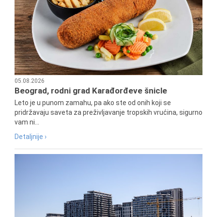
05.08.2026
Beograd, rodni grad Karađorđeve šnicle
Leto je u punom zamahu, pa ako ste od onih koji se
pridržavaju saveta za preživljavanje tropskih vrućina, sigurno
vam ni...
Detaljnije ›