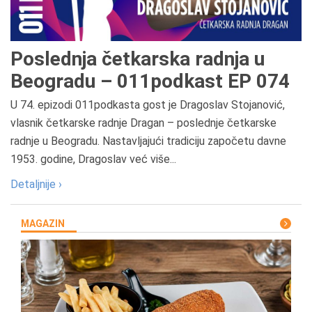
Poslednja četkarska radnja u
Beogradu – 011podkast EP 074
U 74. epizodi 011podkasta gost je Dragoslav Stojanović,
vlasnik četkarske radnje Dragan – poslednje četkarske
radnje u Beogradu. Nastavljajući tradiciju započetu davne
1953. godine, Dragoslav već više...
Detaljnije ›
MAGAZIN