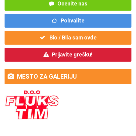
Ocenite nas
Pohvalite
Bio / Bila sam ovde
Prijavite grešku!
MESTO ZA GALERIJU