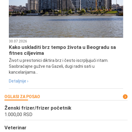
30.07.2026
Kako uskladiti brz tempo života u Beogradu sa
fitnes ciljevima
Život u prestonici diktira brz i često iscrpljujući ritam.
Saobraćajne gužve na Gazeli, dugi radni sati u
kancelarijama...
Detaljnije ›
OGLASI ZA POSAO
Ženski frizer/frizer početnik
1.000,00 RSD
Veterinar