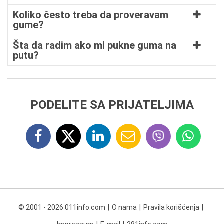
Koliko često treba da proveravam
gume?
Šta da radim ako mi pukne guma na
putu?
PODELITE SA PRIJATELJIMA
© 2001 - 2026 011info.com
O nama
Pravila korišćenja