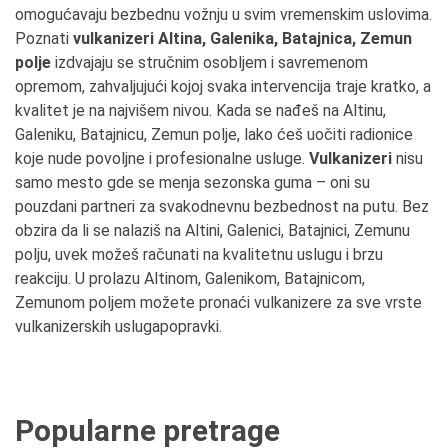
omogućavaju bezbednu vožnju u svim vremenskim uslovima.
Poznati
vulkanizeri Altina, Galenika, Batajnica, Zemun
polje
izdvajaju se stručnim osobljem i savremenom
opremom, zahvaljujući kojoj svaka intervencija traje kratko, a
kvalitet je na najvišem nivou. Kada se nađeš na Altinu,
Galeniku, Batajnicu, Zemun polje, lako ćeš uočiti radionice
koje nude povoljne i profesionalne usluge.
Vulkanizeri
nisu
samo mesto gde se menja sezonska guma – oni su
pouzdani partneri za svakodnevnu bezbednost na putu. Bez
obzira da li se nalaziš na Altini, Galenici, Batajnici, Zemunu
polju, uvek možeš računati na kvalitetnu uslugu i brzu
reakciju. U prolazu Altinom, Galenikom, Batajnicom,
Zemunom poljem možete pronaći vulkanizere za sve vrste
vulkanizerskih uslugapopravki.
Popularne pretrage