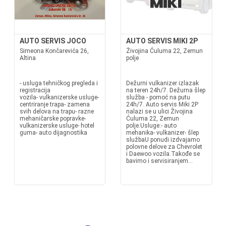
AUTO SERVIS JOCO
AUTO SERVIS MIKI 2P
Simeona Končarevića 26,
Živojina Ćuluma 22, Zemun
Altina
polje
- usluga tehničkog pregleda i
Dežurni vulkanizer izlazak
registracija
na teren 24h/7. Dežurna šlep
vozila- vulkanizerske usluge-
služba - pomoć na putu
centriranje trapa- zamena
24h/7. Auto servis Miki 2P
svih delova na trapu- razne
nalazi se u ulici Živojina
mehaničarske popravke-
Ćuluma 22, Zemun
vulkanizerske usluge- hotel
polje.Usluge:- auto
guma- auto dijagnostika
mehanika- vulkanizer- šlep
službaU ponudi izdvajamo
polovne delove za Chevrolet
i Daewoo vozila.Takođe se
bavimo i servisiranjem...