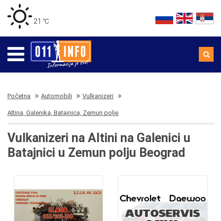
21 ℃
Početna
Automobili
Vulkanizeri
Altina, Galenika, Batajnica, Zemun polje
Vulkanizeri na Altini na Galenici u
Batajnici u Zemun polju Beograd