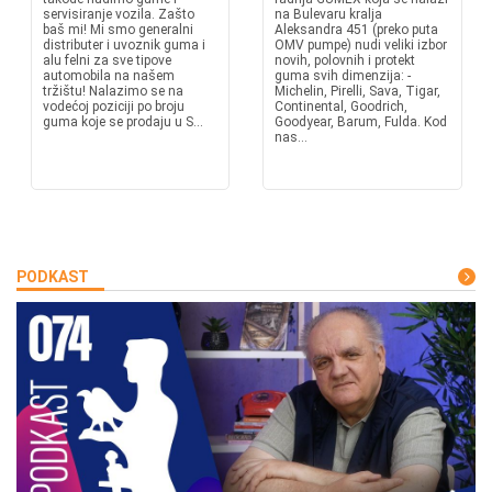
servisiranje vozila. Zašto
na Bulevaru kralja
baš mi! Mi smo generalni
Aleksandra 451 (preko puta
distributer i uvoznik guma i
OMV pumpe) nudi veliki izbor
alu felni za sve tipove
novih, polovnih i protekt
automobila na našem
guma svih dimenzija: -
tržištu! Nalazimo se na
Michelin, Pirelli, Sava, Tigar,
vodećoj poziciji po broju
Continental, Goodrich,
guma koje se prodaju u S...
Goodyear, Barum, Fulda. Kod
nas...
PODKAST