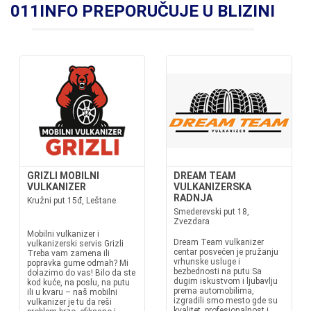
011INFO PREPORUČUJE U BLIZINI
GRIZLI MOBILNI
DREAM TEAM
VULKANIZER
VULKANIZERSKA
RADNJA
Kružni put 15đ, Leštane
Smederevski put 18,
Zvezdara
Mobilni vulkanizer i
Dream Team vulkanizer
vulkanizerski servis Grizli
centar posvećen je pružanju
Treba vam zamena ili
vrhunske usluge i
popravka gume odmah? Mi
bezbednosti na putu.Sa
dolazimo do vas! Bilo da ste
dugim iskustvom i ljubavlju
kod kuće, na poslu, na putu
prema automobilima,
ili u kvaru – naš mobilni
izgradili smo mesto gde su
vulkanizer je tu da reši
kvalitet, profesionalnost i