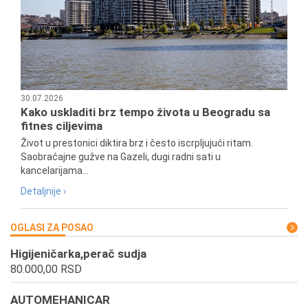
30.07.2026
Kako uskladiti brz tempo života u Beogradu sa
fitnes ciljevima
Život u prestonici diktira brz i često iscrpljujući ritam.
Saobraćajne gužve na Gazeli, dugi radni sati u
kancelarijama...
Detaljnije ›
OGLASI ZA POSAO
Higijeničarka,perač sudja
80.000,00 RSD
AUTOMEHANICAR