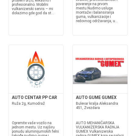
problem brzo, efikasno i
poverenje na prvom
profesionalno. Mobilni
mestu.Nudimo usluge
vulkanizerski servis – mi
montaže i balansiranja
dolazimo gde god da st...
guma, vulkanizacije i
redovnog održavanja, u...
AUTO CENTAR PP CAR
AUTO GUME GUMEX
Ruža 2g, Kumodraž
Bulevar kralja Aleksandra
451, Zvezdara
Opremite vaše vozilo na
AUTO MEHANIČARSKA
jednom mestu. Uz najširu
VULKANIZERSKA RADNJA
ponudu aluminijumskih felni
GUMEX Vulkanizerska
takođe nudimo gume i
radnja GUMEX koja se nalazi