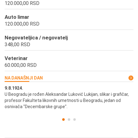
120.000,00 RSD
Auto limar
120.000,00 RSD
Negovateljica / negovatelj
348,00 RSD
Veterinar
60.000,00 RSD
NA DANAŠNJI DAN
9.8.1924.
9.
U Beogradu je rođen Aleksandar Luković Lukijan, slikar i grafičar,
Pr
profesor Fakulteta likovnih umetnosti u Beogradu, jedan od
a,
osnivača "Decembarske grupe".