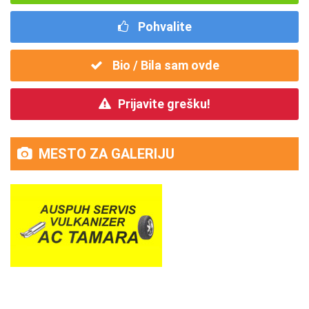
Pohvalite
Bio / Bila sam ovde
Prijavite grešku!
MESTO ZA GALERIJU