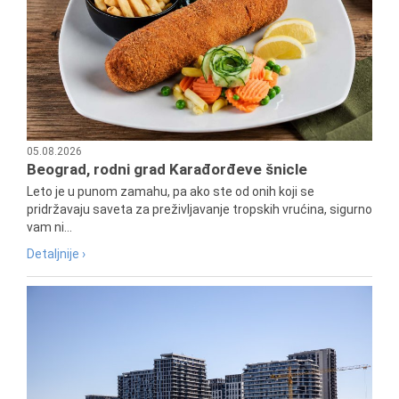
05.08.2026
Beograd, rodni grad Karađorđeve šnicle
Leto je u punom zamahu, pa ako ste od onih koji se
pridržavaju saveta za preživljavanje tropskih vrućina, sigurno
vam ni...
Detaljnije ›