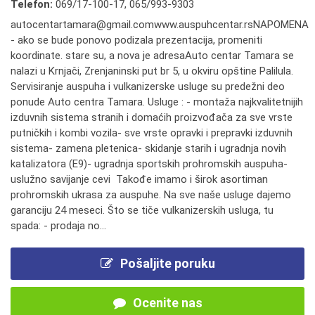
Telefon:
069/17-100-17
,
065/993-9303
autocentartamara@gmail.comwww.auspuhcentar.rsNAPOMENA
- ako se bude ponovo podizala prezentacija, promeniti
koordinate. stare su, a nova je adresaAuto centar Tamara se
nalazi u Krnjači, Zrenjaninski put br 5, u okviru opštine Palilula.
Servisiranje auspuha i vulkanizerske usluge su predežni deo
ponude Auto centra Tamara. Usluge : - montaža najkvalitetnijih
izduvnih sistema stranih i domaćih proizvođača za sve vrste
putničkih i kombi vozila- sve vrste opravki i prepravki izduvnih
sistema- zamena pletenica- skidanje starih i ugradnja novih
katalizatora (E9)- ugradnja sportskih prohromskih auspuha-
uslužno savijanje cevi Takođe imamo i širok asortiman
prohromskih ukrasa za auspuhe. Na sve naše usluge dajemo
garanciju 24 meseci. Što se tiče vulkanizerskih usluga, tu
spada: - prodaja no...
Pošaljite poruku
Ocenite nas