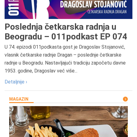
Poslednja četkarska radnja u
Beogradu – 011podkast EP 074
U 74. epizodi 011podkasta gost je Dragoslav Stojanović,
vlasnik četkarske radnje Dragan – poslednje četkarske
radnje u Beogradu. Nastavljajući tradiciju započetu davne
1953. godine, Dragoslav već više...
Detaljnije ›
MAGAZIN