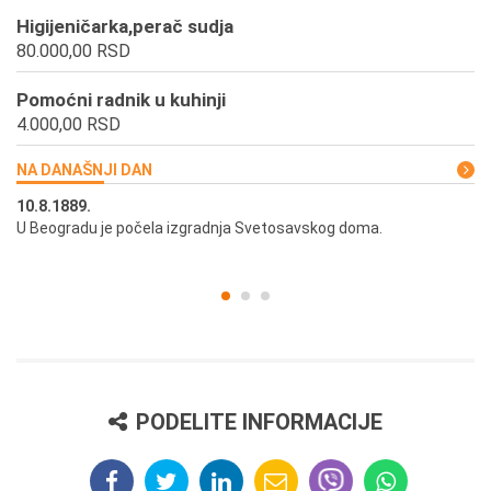
Higijeničarka,perač sudja
80.000,00 RSD
Pomoćni radnik u kuhinji
4.000,00 RSD
NA DANAŠNJI DAN
10.8.1889.
10
U Beogradu je počela izgradnja Svetosavskog doma.
Ut
st
PODELITE INFORMACIJE