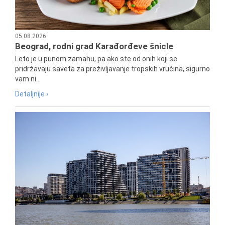
05.08.2026
Beograd, rodni grad Karađorđeve šnicle
Leto je u punom zamahu, pa ako ste od onih koji se
pridržavaju saveta za preživljavanje tropskih vrućina, sigurno
vam ni...
Detaljnije ›