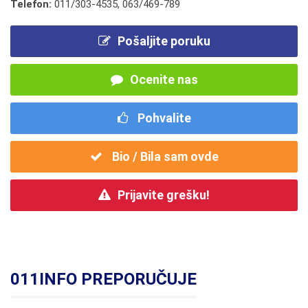
Telefon:
011/303-4535
,
063/469-789
Pošaljite poruku
Ocenite nas
Pohvalite
Bio / Bila sam ovde
Prijavite grešku!
011INFO PREPORUČUJE