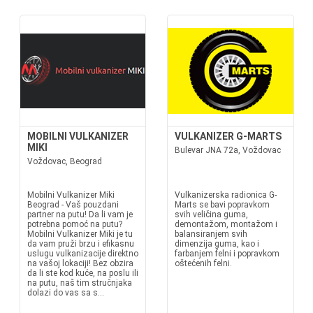
MOBILNI VULKANIZER
VULKANIZER G-MARTS
MIKI
Bulevar JNA 72a, Voždovac
Voždovac, Beograd
Mobilni Vulkanizer Miki
Vulkanizerska radionica G-
Beograd - Vaš pouzdani
Marts se bavi popravkom
partner na putu! Da li vam je
svih veličina guma,
potrebna pomoć na putu?
demontažom, montažom i
Mobilni Vulkanizer Miki je tu
balansiranjem svih
da vam pruži brzu i efikasnu
dimenzija guma, kao i
uslugu vulkanizacije direktno
farbanjem felni i popravkom
na vašoj lokaciji! Bez obzira
oštećenih felni.
da li ste kod kuće, na poslu ili
na putu, naš tim stručnjaka
dolazi do vas sa s...