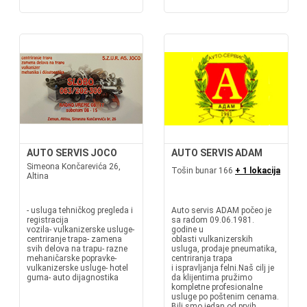
AUTO SERVIS JOCO
AUTO SERVIS ADAM
Simeona Končarevića 26,
Tošin bunar 166
+ 1 lokacija
Altina
- usluga tehničkog pregleda i
Auto servis ADAM počeo je
registracija
sa radom 09.06.1981.
vozila- vulkanizerske usluge-
godine u
centriranje trapa- zamena
oblasti vulkanizerskih
svih delova na trapu- razne
usluga, prodaje pneumatika,
mehaničarske popravke-
centriranja trapa
vulkanizerske usluge- hotel
i ispravljanja felni.Naš cilj je
guma- auto dijagnostika
da klijentima pružimo
kompletne profesionalne
usluge po poštenim cenama.
Bili smo jedan od prvih