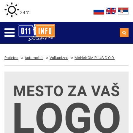
34 ℃
Početna
Automobili
Vulkanizeri
MANAKOM PLUS D.O.O.