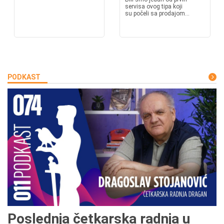
servisa ovog tipa koji
su počeli sa prodajom...
PODKAST
Poslednja četkarska radnja u