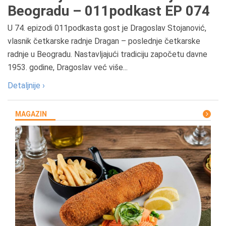
Beogradu – 011podkast EP 074
U 74. epizodi 011podkasta gost je Dragoslav Stojanović,
vlasnik četkarske radnje Dragan – poslednje četkarske
radnje u Beogradu. Nastavljajući tradiciju započetu davne
1953. godine, Dragoslav već više...
Detaljnije ›
MAGAZIN