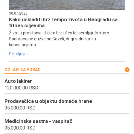
30.07.2026
Kako uskladiti brz tempo života u Beogradu sa
fitnes ciljevima
Život u prestonici diktira brz i često iscrpljujući ritam.
Saobraćajne gužve na Gazeli, dugi radni sati u
kancelarijama...
Detaljnije ›
OGLASI ZA POSAO
Auto lakirer
120.000,00 RSD
Prodavačica u objektu domaće hrane
95.000,00 RSD
Medicinska sestra - vaspitač
95.000,00 RSD