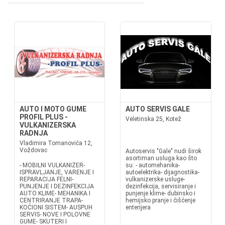
AUTO I MOTO GUME
AUTO SERVIS GALE
PROFIL PLUS -
Veletinska 25, Kotež
VULKANIZERSKA
RADNJA
Vladimira Tomanovića 12,
Voždovac
Autoservis "Gale" nudi širok
asortiman usluga kao što
- MOBILNI VULKANIZER-
su: - automehanika-
ISPRAVLJANJE, VARENJE I
autoelektrika- dijagnostika-
REPARACIJA FELNI-
vulkanizerske usluge-
PUNJENJE I DEZINFEKCIJA
dezinfekcija, servisiranje i
AUTO KLIME- MEHANIKA I
punjenje klime- dubinsko i
CENTRIRANJE TRAPA-
hemijsko pranje i čišćenje
KOČIONI SISTEM- AUSPUH
enterijera
SERVIS- NOVE I POLOVNE
GUME- SKUTERI I