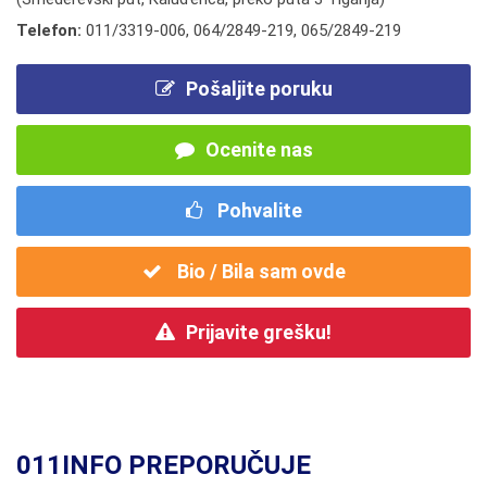
Telefon:
011/3319-006
,
064/2849-219
,
065/2849-219
Pošaljite poruku
Ocenite nas
Pohvalite
Bio / Bila sam ovde
Prijavite grešku!
011INFO PREPORUČUJE