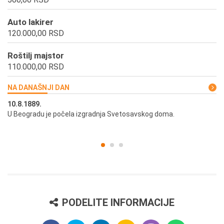
Auto lakirer
120.000,00 RSD
Roštilj majstor
110.000,00 RSD
NA DANAŠNJI DAN
10.8.1889.
10
U Beogradu je počela izgradnja Svetosavskog doma.
Ut
st
PODELITE INFORMACIJE