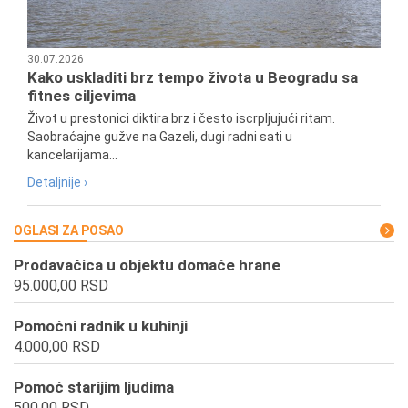
30.07.2026
Kako uskladiti brz tempo života u Beogradu sa
fitnes ciljevima
Život u prestonici diktira brz i često iscrpljujući ritam.
Saobraćajne gužve na Gazeli, dugi radni sati u
kancelarijama...
Detaljnije ›
OGLASI ZA POSAO
Prodavačica u objektu domaće hrane
95.000,00 RSD
Pomoćni radnik u kuhinji
4.000,00 RSD
Pomoć starijim ljudima
500,00 RSD