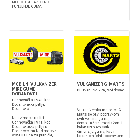
MOTOCIKLI- AZOTNO
PUNJENJE GUMA
MOBILNI VULKANIZER
VULKANIZER G-MARTS
MIRE GUME
Bulevar JNA 72a, Voždovac
DOBANOVCI
Ugrinovačka 194a, kod
Dobanovačke petlje,
Dobanovci
Vulkanizerska radionica G-
Marts se bavi popravkom
Nalazimo se u ulici
svih veličina guma,
Ugrinovačka 194a, kod
demontažom, montažom i
Dobanovačke petlje u
balansiranjem svih
Dobanovcima.Nudimo sve
dimenzija guma, kao i
vrste usluga za putnički,
farbanjem felni i popravkom