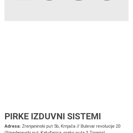
PIRKE IZDUVNI SISTEMI
Adresa:
Zrenjaninski put 5b, Krnjača // Bulevar revolucije 20
(Smederevski put, Kaluđerica, preko puta 3 Tiganja)