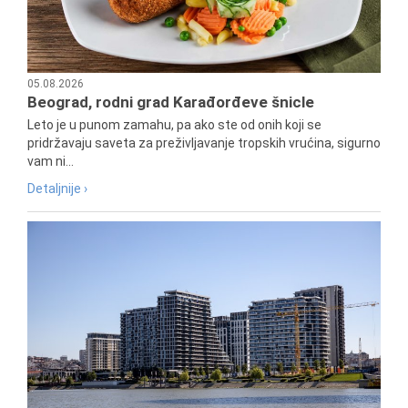
05.08.2026
Beograd, rodni grad Karađorđeve šnicle
Leto je u punom zamahu, pa ako ste od onih koji se
pridržavaju saveta za preživljavanje tropskih vrućina, sigurno
vam ni...
Detaljnije ›