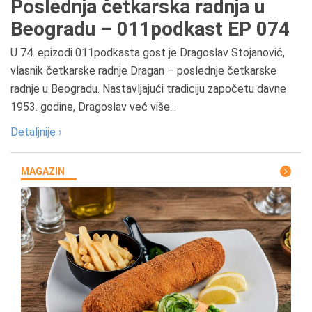
Poslednja četkarska radnja u
Beogradu – 011podkast EP 074
U 74. epizodi 011podkasta gost je Dragoslav Stojanović,
vlasnik četkarske radnje Dragan – poslednje četkarske
radnje u Beogradu. Nastavljajući tradiciju započetu davne
1953. godine, Dragoslav već više...
Detaljnije ›
MAGAZIN