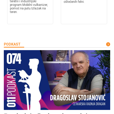
teretni i industrijski
oštećenih felni.
program.Mobilni vulkanizer,
pomoć na putu.Izlazak na
teren.
PODKAST