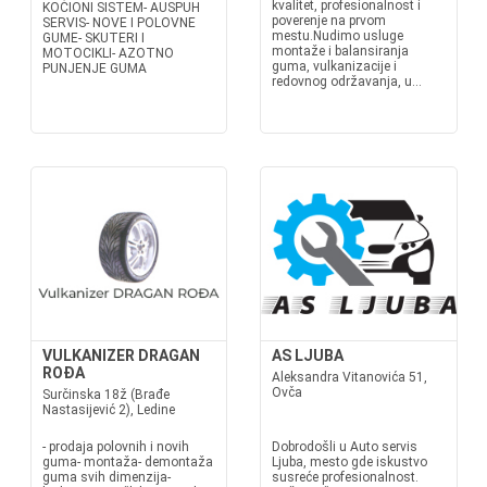
kvalitet, profesionalnost i
KOČIONI SISTEM- AUSPUH
poverenje na prvom
SERVIS- NOVE I POLOVNE
mestu.Nudimo usluge
GUME- SKUTERI I
montaže i balansiranja
MOTOCIKLI- AZOTNO
guma, vulkanizacije i
PUNJENJE GUMA
redovnog održavanja, u...
VULKANIZER DRAGAN
AS LJUBA
ROĐA
Aleksandra Vitanovića 51,
Ovča
Surčinska 18ž (Brađe
Nastasijević 2), Ledine
- prodaja polovnih i novih
Dobrodošli u Auto servis
guma- montaža- demontaža
Ljuba, mesto gde iskustvo
guma svih dimenzija-
susreće profesionalnost.