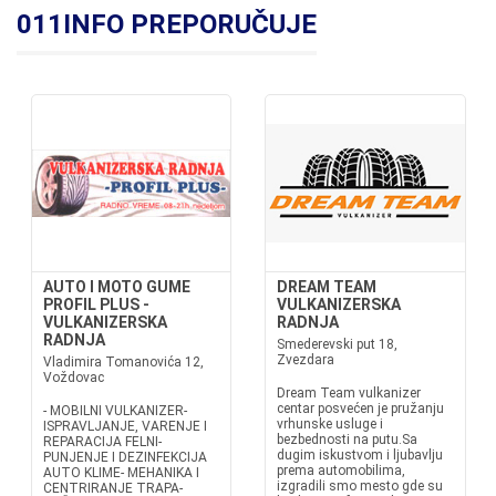
011INFO PREPORUČUJE
AUTO I MOTO GUME
DREAM TEAM
PROFIL PLUS -
VULKANIZERSKA
VULKANIZERSKA
RADNJA
RADNJA
Smederevski put 18,
Zvezdara
Vladimira Tomanovića 12,
Voždovac
Dream Team vulkanizer
centar posvećen je pružanju
- MOBILNI VULKANIZER-
vrhunske usluge i
ISPRAVLJANJE, VARENJE I
bezbednosti na putu.Sa
REPARACIJA FELNI-
dugim iskustvom i ljubavlju
PUNJENJE I DEZINFEKCIJA
prema automobilima,
AUTO KLIME- MEHANIKA I
izgradili smo mesto gde su
CENTRIRANJE TRAPA-