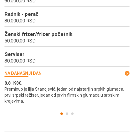
60.000,00 RSD
Radnik - perač
80.000,00 RSD
Ženski frizer/frizer početnik
50.000,00 RSD
Serviser
80.000,00 RSD
NA DANAŠNJI DAN
8.8.1930.
8.
Preminuo je Ilija Stanojević, jedan od najstarijih srpkih glumaca,
U 
prvi srpski režiser, jedan od prvih filmskih glumaca u srpskim
krajevima.