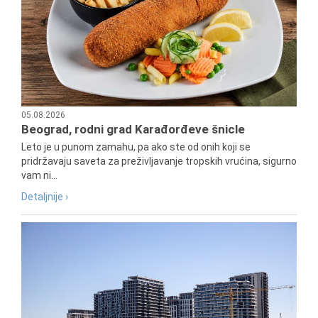
05.08.2026
Beograd, rodni grad Karađorđeve šnicle
Leto je u punom zamahu, pa ako ste od onih koji se
pridržavaju saveta za preživljavanje tropskih vrućina, sigurno
vam ni...
Detaljnije ›