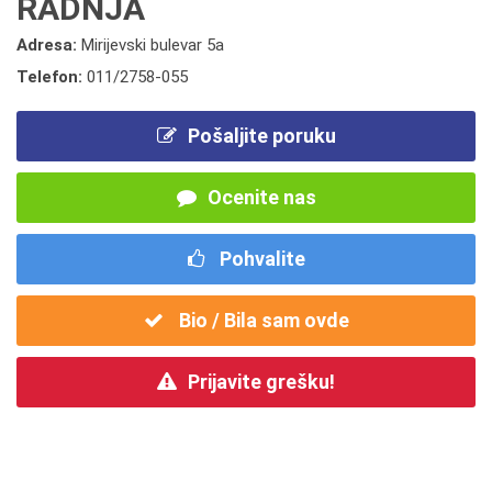
RADNJA
Adresa:
Mirijevski bulevar 5a
Telefon:
011/2758-055
Pošaljite poruku
Ocenite nas
Pohvalite
Bio / Bila sam ovde
Prijavite grešku!