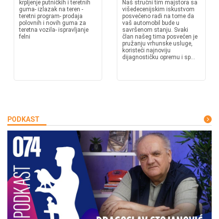
krpljenje putničkih i teretnih
Naš stručni tim majstora sa
guma- izlazak na teren -
višedecenijskim iskustvom
teretni program- prodaja
posvećeno radi na tome da
polovnih i novih guma za
vaš automobil bude u
teretna vozila- ispravljanje
savršenom stanju. Svaki
felni
član našeg tima posvećen je
pružanju vrhunske usluge,
koristeći najnoviju
dijagnostičku opremu i sp...
PODKAST