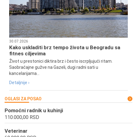
30.07.2026
Kako uskladiti brz tempo života u Beogradu sa
fitnes ciljevima
Život u prestonici diktira brz i često iscrpljujući ritam.
Saobraćajne gužve na Gazeli, dugi radni sati u
kancelarijama...
Detaljnije ›
OGLASI ZA POSAO
Pomoćni radnik u kuhinji
110.000,00 RSD
Veterinar