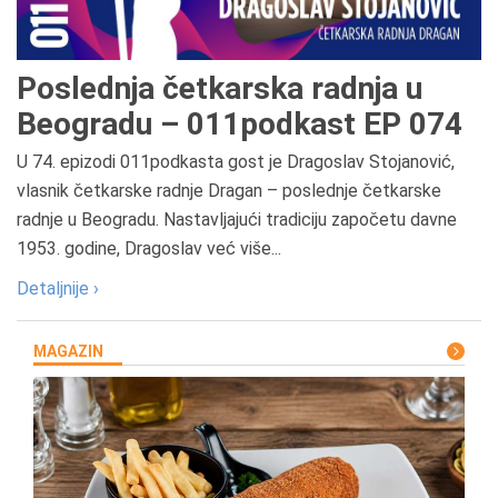
Poslednja četkarska radnja u
Beogradu – 011podkast EP 074
U 74. epizodi 011podkasta gost je Dragoslav Stojanović,
vlasnik četkarske radnje Dragan – poslednje četkarske
radnje u Beogradu. Nastavljajući tradiciju započetu davne
1953. godine, Dragoslav već više...
Detaljnije ›
MAGAZIN