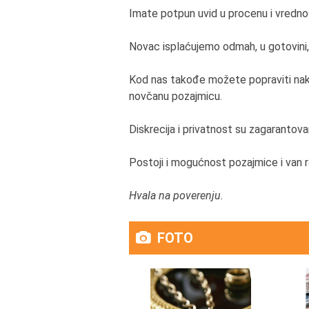
Imate potpun uvid u procenu i vredn
Novac isplaćujemo odmah, u gotovini,
Kod nas takođe možete popraviti nakit,
novčanu pozajmicu.
Diskrecija i privatnost su zagarantovan
Postoji i mogućnost pozajmice i van
Hvala na poverenju.
FOTO