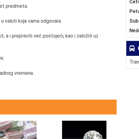
Čet
ost predmeta.
Pet
Sub
 u valuti koja vama odgovara.
Ned
 a i prepraviti već postojeći, kao i založiti uz
i.
Tram
 radnog vremena.