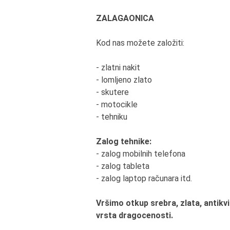
ZALAGAONICA
Kod nas možete založiti:
- zlatni nakit
- lomljeno zlato
- skutere
- motocikle
- tehniku
Zalog tehnike:
- zalog mobilnih telefona
- zalog tableta
- zalog laptop računara itd.
Vršimo otkup srebra, zlata, antikvi
vrsta dragocenosti.