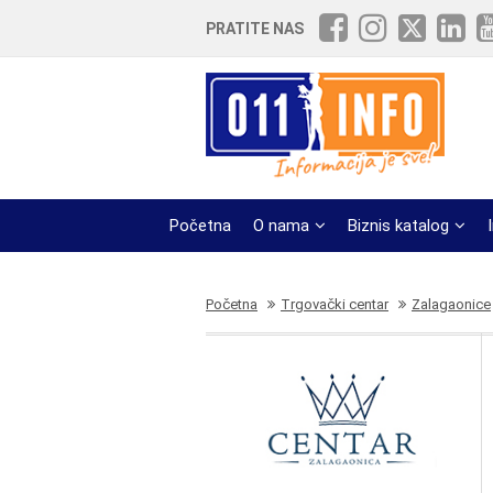
PRATITE NAS
Početna
O nama
Biznis katalog
Početna
Trgovački centar
Zalagaonice