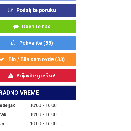
Pošaljite poruku
Ocenite nas
Pohvalite (
38
)
Bio / Bila sam ovde (
33
)
Prijavite grešku!
RADNO VREME
edeljak
10:00 - 16:00
rak
10:00 - 16:00
da
10:00 - 16:00