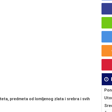
Pon
Uto
teta, predmeta od lomljenog zlata i srebra i svih
Sre