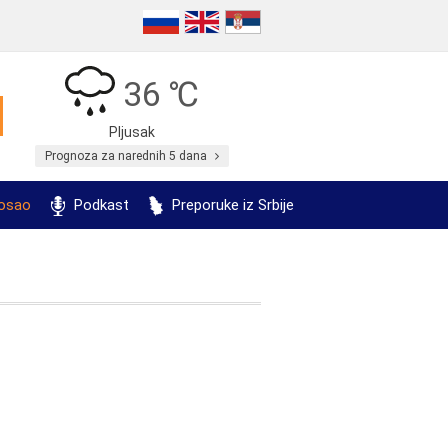
36 ℃
Pljusak
Prognoza za narednih 5 dana
posao
Podkast
Preporuke iz Srbije