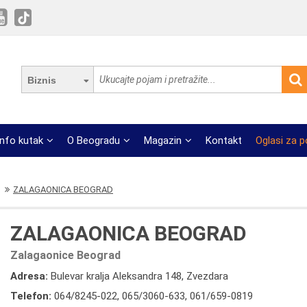
Biznis
Info kutak
O Beogradu
Magazin
Kontakt
Oglasi za 
ZALAGAONICA BEOGRAD
ZALAGAONICA BEOGRAD
Zalagaonice Beograd
Adresa:
Bulevar kralja Aleksandra 148, Zvezdara
Telefon:
064/8245-022
,
065/3060-633
,
061/659-0819