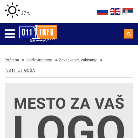
37 ℃
Početna
Građevinarstvo
Zavarivanje, zakivanje
INSTITUT GOŠA