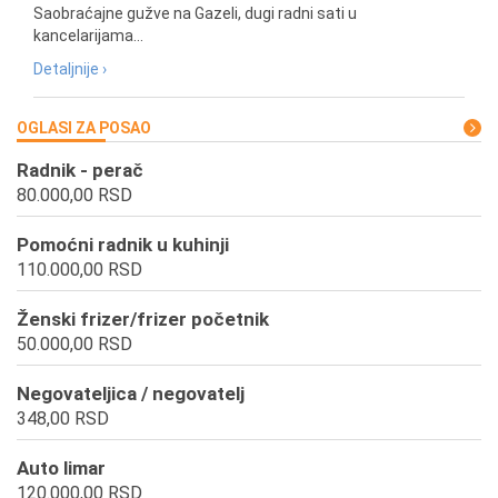
Saobraćajne gužve na Gazeli, dugi radni sati u
kancelarijama...
Detaljnije ›
OGLASI ZA POSAO
Radnik - perač
80.000,00 RSD
Pomoćni radnik u kuhinji
110.000,00 RSD
Ženski frizer/frizer početnik
50.000,00 RSD
Negovateljica / negovatelj
348,00 RSD
Auto limar
120.000,00 RSD