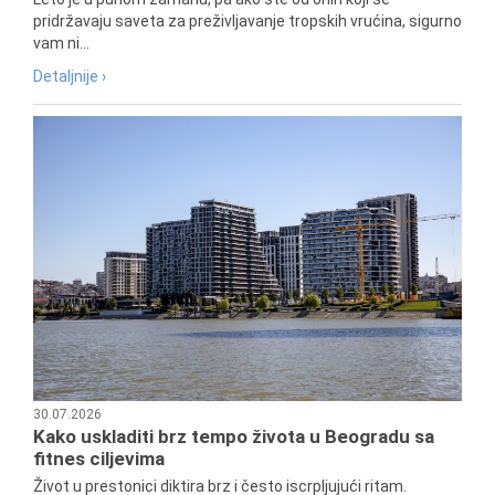
pridržavaju saveta za preživljavanje tropskih vrućina, sigurno
vam ni...
Detaljnije ›
30.07.2026
Kako uskladiti brz tempo života u Beogradu sa
fitnes ciljevima
Život u prestonici diktira brz i često iscrpljujući ritam.