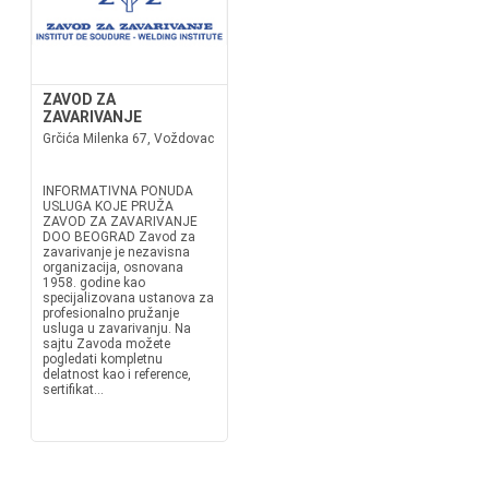
ZAVOD ZA
ZAVARIVANJE
Grčića Milenka 67, Voždovac
INFORMATIVNA PONUDA
USLUGA KOJE PRUŽA
ZAVOD ZA ZAVARIVANJE
DOO BEOGRAD Zavod za
zavarivanje je nezavisna
organizacija, osnovana
1958. godine kao
specijalizovana ustanova za
profesionalno pružanje
usluga u zavarivanju. Na
sajtu Zavoda možete
pogledati kompletnu
delatnost kao i reference,
sertifikat...