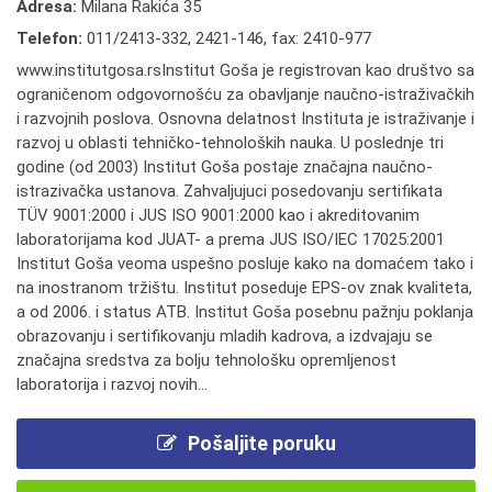
Adresa:
Milana Rakića 35
Telefon:
011/2413-332
,
2421-146
,
fax: 2410-977
www.institutgosa.rsInstitut Goša je registrovan kao društvo sa
ograničenom odgovornošću za obavljanje naučno-istraživačkih
i razvojnih poslova. Osnovna delatnost Instituta je istraživanje i
razvoj u oblasti tehničko-tehnoloških nauka. U poslednje tri
godine (od 2003) Institut Goša postaje značajna naučno-
istrazivačka ustanova. Zahvaljujuci posedovanju sertifikata
TÜV 9001:2000 i JUS ISO 9001:2000 kao i akreditovanim
laboratorijama kod JUAT- a prema JUS ISO/IEC 17025:2001
Institut Goša veoma uspešno posluje kako na domaćem tako i
na inostranom tržištu. Institut poseduje EPS-ov znak kvaliteta,
a od 2006. i status ATB. Institut Goša posebnu pažnju poklanja
obrazovanju i sertifikovanju mladih kadrova, a izdvajaju se
značajna sredstva za bolju tehnološku opremljenost
laboratorija i razvoj novih...
Pošaljite poruku