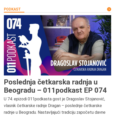
PODKAST
Poslednja četkarska radnja u
Beogradu – 011podkast EP 074
U 74. epizodi 011podkasta gost je Dragoslav Stojanović,
vlasnik četkarske radnje Dragan – poslednje četkarske
radnje u Beogradu. Nastavljajući tradiciju započetu davne