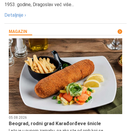
1953. godine, Dragoslav već više...
Detaljnije ›
MAGAZIN
05.08.2026
Beograd, rodni grad Karađorđeve šnicle
Leto je u punom zamahu, pa ako ste od onih koji se