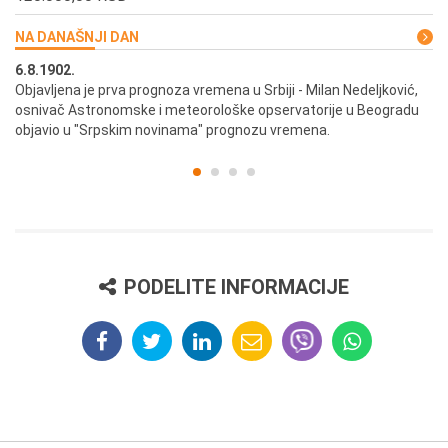
NA DANAŠNJI DAN
6.8.1902.
6.
ik
Objavljena je prva prognoza vremena u Srbiji - Milan Nedeljković,
Od
osnivač Astronomske i meteorološke opservatorije u Beogradu
Be
objavio u "Srpskim novinama" prognozu vremena.
PODELITE INFORMACIJE