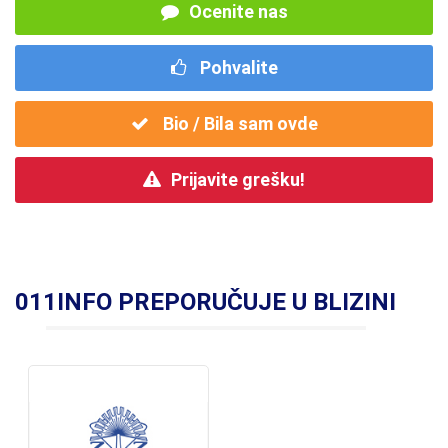
Ocenite nas
Pohvalite
Bio / Bila sam ovde
Prijavite grešku!
011INFO PREPORUČUJE U BLIZINI