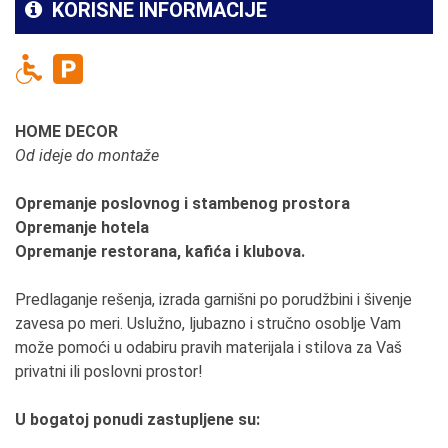
KORISNE INFORMACIJE
HOME DECOR
Od ideje do montaže
Opremanje poslovnog i stambenog prostora
Opremanje hotela
Opremanje restorana, kafića i klubova.
Predlaganje rešenja, izrada garnišni po porudžbini i šivenje
zavesa po meri. Uslužno, ljubazno i stručno osoblje Vam
može pomoći u odabiru pravih materijala i stilova za Vaš
privatni ili poslovni prostor!
U bogatoj ponudi zastupljene su: