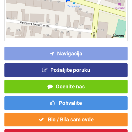
Navigacija
Pošaljite poruku
Ocenite nas
Pohvalite
Bio / Bila sam ovde