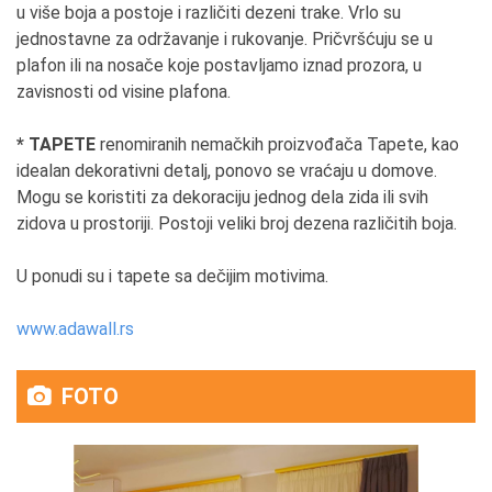
u više boja a postoje i različiti dezeni trake. Vrlo su
jednostavne za održavanje i rukovanje. Pričvršćuju se u
plafon ili na nosače koje postavljamo iznad prozora, u
zavisnosti od visine plafona.
* TAPETE
renomiranih nemačkih proizvođača Tapete, kao
idealan dekorativni detalj, ponovo se vraćaju u domove.
Mogu se koristiti za dekoraciju jednog dela zida ili svih
zidova u prostoriji. Postoji veliki broj dezena različitih boja.
U ponudi su i tapete sa dečijim motivima.
www.adawall.rs
FOTO