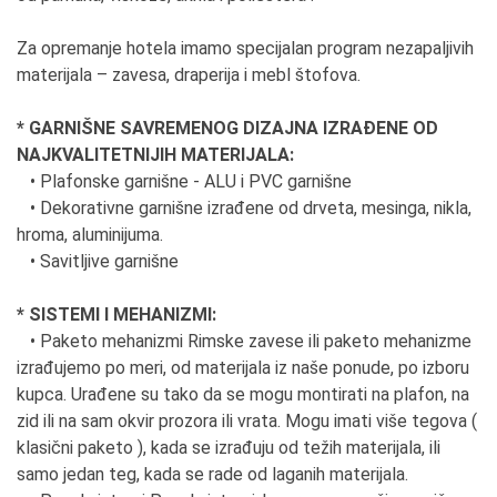
Za opremanje hotela imamo specijalan program nezapaljivih
materijala – zavesa, draperija i mebl štofova.
* GARNIŠNE SAVREMENOG DIZAJNA IZRAĐENE OD
NAJKVALITETNIJIH MATERIJALA:
• Plafonske garnišne - ALU i PVC garnišne
• Dekorativne garnišne izrađene od drveta, mesinga, nikla,
hroma, aluminijuma.
• Savitljive garnišne
* SISTEMI I MEHANIZMI:
• Paketo mehanizmi Rimske zavese ili paketo mehanizme
izrađujemo po meri, od materijala iz naše ponude, po izboru
kupca. Urađene su tako da se mogu montirati na plafon, na
zid ili na sam okvir prozora ili vrata. Mogu imati više tegova (
klasični paketo ), kada se izrađuju od težih materijala, ili
samo jedan teg, kada se rade od laganih materijala.