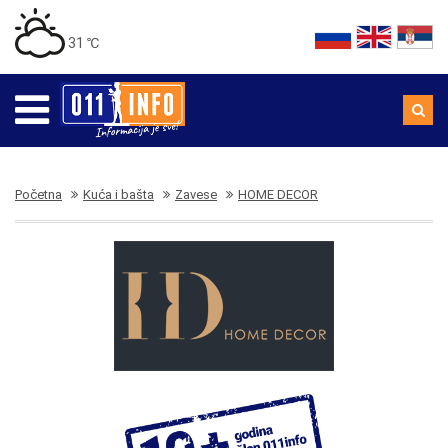
31 ℃
Početna
Kuća i bašta
Zavese
HOME DECOR