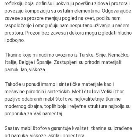
refleksiju boja, definišu i uokviruju površinu zidova i prozora i
povezuju kompoziciju sa ostalim elementima. Odgovarajuće
zavese za prozore menjaju pogled na svet, podižu nam
raspoloženje i omogućuju nam nesputano uživanje u našem
prostoru. Prozori bez zavesa i dekora mogu izgledati hladno
i odbojno.
Tkanine koje mi nudimo uvozimo iz Turske, Sirije, Nemačke,
Italije, Belgije i Španije. Zastupljeni su prirodni materijali:
pamuk, lan, viskoza...
Takođe u ponudi imamo i sintetičke materijale kao i
mešavine prirodnih i sintetičkih. Mebl štofovi Veliki izbor
pažljivo odabranih mebl štofova, najkvalitetnije tkanine
modernog dizajna, toplih boja i reljefne strukture najbolja su
preporuka za Vaš nameštaj.
Sastav mebl štofova garantuje kvalitet: tkanine su izrađene
od pamuka, viskoze, akrila i poliestera .