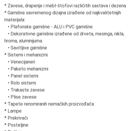
* Zavese, draperije i mebl-štofovi različitih sastava i dezena
* Garnišne savremenog dizajna izrađene od najkvalitetnijih
materijala:
• Plafonske garnišne - ALU i PVC garnišne
• Dekorativne garnišne izrađene od drveta, mesinga, nikla,
hroma, aluminijuma.
• Savitljive garnišne
* Sistemi i mehanizmi:
• Venecijaneri
• Paketo mehanizmi
• Panel sistemi
• Rolo sistemi
• Trakaste zavese
• Plise zavese
* Tapete renomiranih nemačkih proizvođača
* Lampe
* Prekrivači
* Posteljine