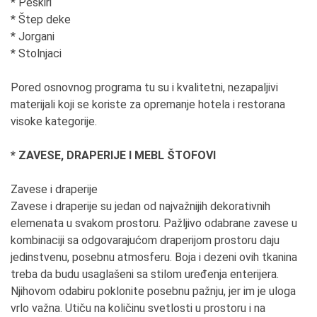
* Peškiri
* Štep deke
* Jorgani
* Stolnjaci
Pored osnovnog programa tu su i kvalitetni, nezapaljivi
materijali koji se koriste za opremanje hotela i restorana
visoke kategorije.
* ZAVESE, DRAPERIJE I MEBL ŠTOFOVI
Zavese i draperije
Zavese i draperije su jedan od najvažnijih dekorativnih
elemenata u svakom prostoru. Pažljivo odabrane zavese u
kombinaciji sa odgovarajućom draperijom prostoru daju
jedinstvenu, posebnu atmosferu. Boja i dezeni ovih tkanina
treba da budu usaglašeni sa stilom uređenja enterijera.
Njihovom odabiru poklonite posebnu pažnju, jer im je uloga
vrlo važna. Utiču na količinu svetlosti u prostoru i na