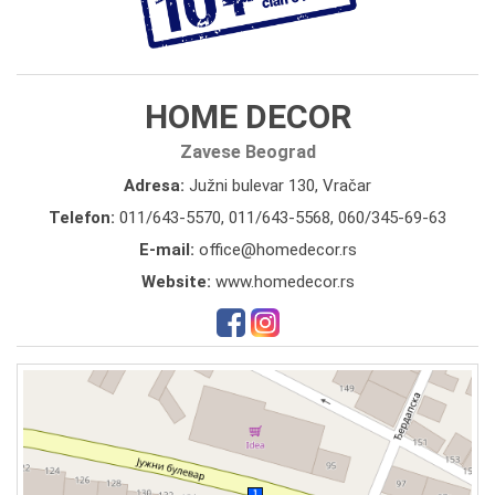
HOME DECOR
Zavese Beograd
Adresa:
Južni bulevar 130, Vračar
Telefon:
011/643-5570
,
011/643-5568
,
060/345-69-63
E-mail:
office@homedecor.rs
Website:
www.homedecor.rs