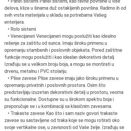
• Panel sistemi Panel sistemi, kao ravne površine u više
delova, klize u šinama duž ostakljenih površina. Radimo ih od
svih vrsta materijala u skladu sa potrebama Vašeg
enterijera.
• Rolo sistemi
• Venecijaneri Venecijaneri mogu poslužiti kao idealno
rešenje za zaštitu od sunca. Imaju široku primenu u
opremanju stambenih i poslovnih objekata. Pored zaštitne
funkcije mogu poslužiti i kao idealan dekorativni detalj.
Izrađuju se u velikom broju boja, a mogu se montirati u
drvenu, metalnu i PVC stolariju.
• Plise zavese Plise zavese imaju jako široku primenu u
opremanju privatnih i poslovnih prostora. Osim što
predstavljaju izuzetan dekorativni detalj u prostoru, veoma
su funkcionalne. Dostupne su u širokom spektru boja i
preporučuje se i u kombinaciji sa klasičnim zavesama.
• Trakaste zavese Kao što i sam naziv govori trakaste
zavese su sastavljene od traka koje se mogu rotirati oko
svoje vertikalne ose, u zavisnosti od Vaše želje. Izrađuju se