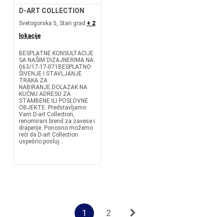
D-ART COLLECTION
Svetogorska 5, Stari grad
+ 2
lokacije
BESPLATNE KONSULTACIJE
SA NAŠIM DIZAJNERIMA NA:
063/17-17-071BESPLATNO
ŠIVENJE I STAVLJANJE
TRAKA ZA
NABIRANJE.DOLAZAK NA
KUĆNU ADRESU ZA
STAMBENE ILI POSLOVNE
OBJEKTE. Predstavljamo
Vam D-art Collection,
renomirani brend za zavese i
draperije. Ponosno možemo
reći da D-art Collection
uspešno posluj...
1
2