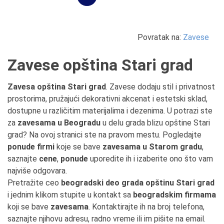
Povratak na:
Zavese
Zavese opština Stari grad
Zavesa opština Stari grad
. Zavese dodaju stil i privatnost
prostorima, pružajući dekorativni akcenat i estetski sklad,
dostupne u različitim materijalima i dezenima. U potrazi ste
za
zavesama u Beogradu
u delu grada blizu opštine Stari
grad? Na ovoj stranici ste na pravom mestu. Pogledajte
ponude firmi
koje se bave
zavesama u Starom gradu
,
saznajte
cene
,
ponude
uporedite ih i izaberite ono što vam
najviše odgovara.
Pretražite ceo
beogradski deo grada opštinu Stari grad
i jednim klikom stupite u kontakt sa
beogradskim firmama
koji se bave
zavesama
. Kontaktirajte ih na broj telefona,
saznajte njihovu adresu, radno vreme ili im pišite na email.