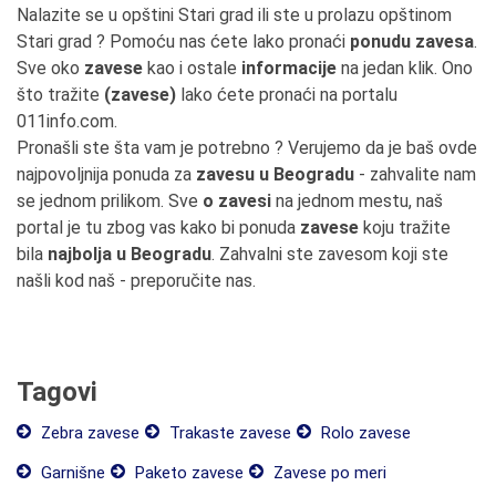
Nalazite se u opštini Stari grad ili ste u prolazu opštinom
Stari grad ? Pomoću nas ćete lako pronaći
ponudu zavesa
.
Sve oko
zavese
kao i ostale
informacije
na jedan klik. Ono
što tražite
(zavese)
lako ćete pronaći na portalu
011info.com.
Pronašli ste šta vam je potrebno ? Verujemo da je baš ovde
najpovoljnija ponuda za
zavesu u Beogradu
- zahvalite nam
se jednom prilikom. Sve
o zavesi
na jednom mestu, naš
portal je tu zbog vas kako bi ponuda
zavese
koju tražite
bila
najbolja u Beogradu
. Zahvalni ste zavesom koji ste
našli kod naš - preporučite nas.
Tagovi
Zebra zavese
Trakaste zavese
Rolo zavese
Garnišne
Paketo zavese
Zavese po meri