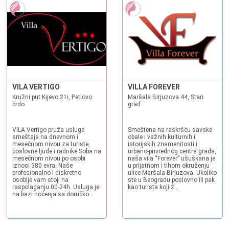
VILA VERTIGO
VILLA FOREVER
Kružni put Kijevo 21i, Petlovo
Maršala Birjuzova 44, Stari
brdo
grad
VILA Vertigo pruža usluge
Smeštena na raskršću savske
smeštaja na dnevnom i
obale i važnih kulturnih i
mesečnom nivou za turiste,
istorijskih znamenitosti i
poslovne ljude i radnike.Soba na
urbano-privrednog centra grada,
mesečnom nivou po osobi
naša vila “Forever” ušuškana je
iznosi 380 evra. Naše
u prijatnom i tihom okruženju
profesionalno i diskretno
ulice Maršala Birjuzova. Ukoliko
osoblje vam stoji na
ste u Beogradu poslovno ili pak
raspolaganju 00-24h. Usluga je
kao turista koji ž...
na bazi noćenja sa doručko...