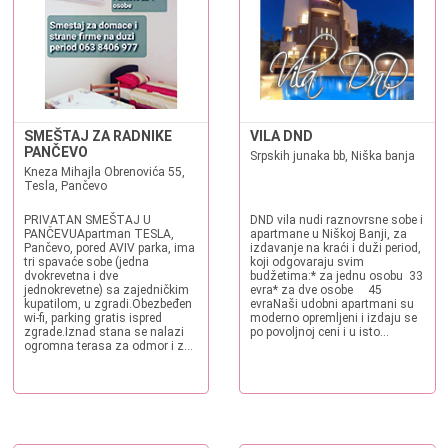
SMEŠTAJ ZA RADNIKE
VILA DND
PANČEVO
Srpskih junaka bb, Niška banja
Kneza Mihajla Obrenovića 55,
Tesla, Pančevo
PRIVATAN SMEŠTAJ U
DND vila nudi raznovrsne sobe i
PANČEVUApartman TESLA,
apartmane u Niškoj Banji, za
Pančevo, pored AVIV parka, ima
izdavanje na kraći i duži period,
tri spavaće sobe (jedna
koji odgovaraju svim
dvokrevetna i dve
budžetima:* za jednu osobu 33
jednokrevetne) sa zajedničkim
evra* za dve osobe 45
kupatilom, u zgradi.Obezbeđen
evraNaši udobni apartmani su
wi-fi, parking gratis ispred
moderno opremljeni i izdaju se
zgrade.Iznad stana se nalazi
po povoljnoj ceni i u isto...
ogromna terasa za odmor i z...