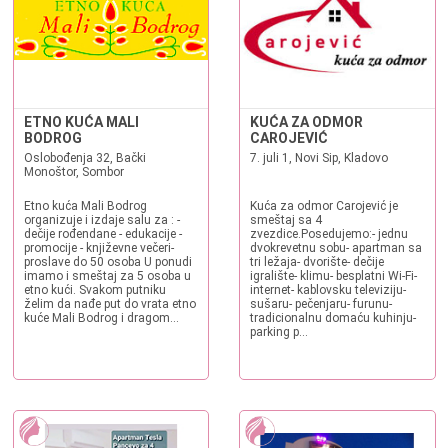
ETNO KUĆA MALI
KUĆA ZA ODMOR
BODROG
CAROJEVIĆ
Oslobođenja 32, Bački
7. juli 1, Novi Sip, Kladovo
Monoštor, Sombor
Etno kuća Mali Bodrog
Kuća za odmor Carojević je
organizuje i izdaje salu za : -
smeštaj sa 4
dečije rođendane - edukacije -
zvezdice.Posedujemo:- jednu
promocije - književne večeri-
dvokrevetnu sobu- apartman sa
proslave do 50 osoba U ponudi
tri ležaja- dvorište- dečije
imamo i smeštaj za 5 osoba u
igralište- klimu- besplatni Wi-Fi-
etno kući. Svakom putniku
internet- kablovsku televiziju-
želim da nađe put do vrata etno
sušaru- pečenjaru- furunu-
kuće Mali Bodrog i dragom...
tradicionalnu domaću kuhinju-
parking p...