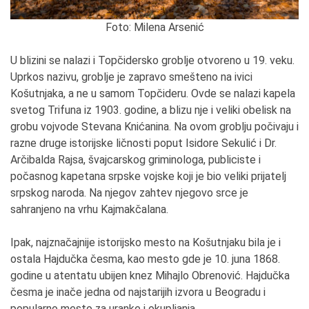
Foto: Milena Arsenić
U blizini se nalazi i Topčidersko groblje otvoreno u 19. veku.
Uprkos nazivu, groblje je zapravo smešteno na ivici
Košutnjaka, a ne u samom Topčideru. Ovde se nalazi kapela
svetog Trifuna iz 1903. godine, a blizu nje i veliki obelisk na
grobu vojvode Stevana Knićanina. Na ovom groblju počivaju i
razne druge istorijske ličnosti poput Isidore Sekulić i Dr.
Arčibalda Rajsa, švajcarskog griminologa, publiciste i
počasnog kapetana srpske vojske koji je bio veliki prijatelj
srpskog naroda. Na njegov zahtev njegovo srce je
sahranjeno na vrhu Kajmakčalana.
Ipak, najznačajnije istorijsko mesto na Košutnjaku bila je i
ostala Hajdučka česma, kao mesto gde je 10. juna 1868.
godine u atentatu ubijen knez Mihajlo Obrenović. Hajdučka
česma je inače jedna od najstarijih izvora u Beogradu i
popularno mesto za uranke i okupljanja.