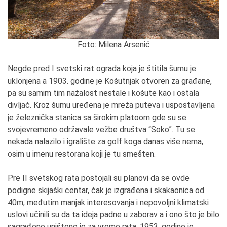
Foto: Milena Arsenić
Negde pred I svetski rat ograda koja je štitila šumu je
uklonjena a 1903. godine je Košutnjak otvoren za građane,
pa su samim tim nažalost nestale i košute kao i ostala
divljač. Kroz šumu uređena je mreža puteva i uspostavljena
je železnička stanica sa širokim platoom gde su se
svojevremeno održavale vežbe društva “Soko”. Tu se
nekada nalazilo i igralište za golf koga danas više nema,
osim u imenu restorana koji je tu smešten.
Pre II svetskog rata postojali su planovi da se ovde
podigne skijaški centar, čak je izgrađena i skakaonica od
40m, međutim manjak interesovanja i nepovoljni klimatski
uslovi učinili su da ta ideja padne u zaborav a i ono što je bilo
sagrađeno uništeno je za vreme rata. 1953. godine je