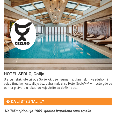
HOTEL SEDLO, Golija
U srcu netaknute prirode Golije, okružen šumama, planinskim vazduhom i
pejzažima koji ostavljaju bez daha, nalazi se Hotel Sedlo**** – mesto gde se
odmor pretvara u iskustvo koje želite da doživite po...
DA LI STE ZNALI …?
Na Tašmajdanu je 1909. godine izgrađena prva srpska