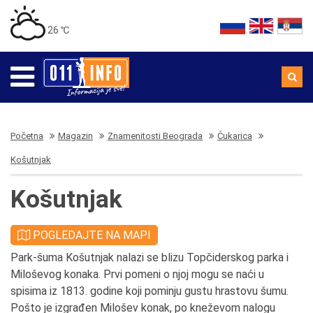
26 ℃
Početna
Magazin
Znamenitosti Beograda
Čukarica
Košutnjak
Košutnjak
POGLEDAJTE NA MAPI
Park-šuma Košutnjak nalazi se blizu Topčiderskog parka i
Miloševog konaka. Prvi pomeni o njoj mogu se naći u
spisima iz 1813. godine koji pominju gustu hrastovu šumu.
Pošto je izgrađen Milošev konak, po kneževom nalogu