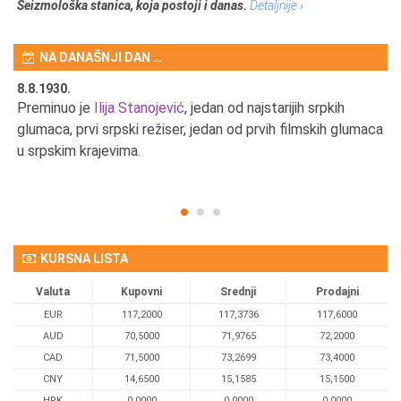
Seizmološka stanica, koja postoji i danas.
Detaljnije ›
NA DANAŠNJI DAN …
8.8.1930.
8.
Preminuo je
Ilija Stanojević
, jedan od najstarijih srpkih
U 
u
glumaca, prvi srpski režiser, jedan od prvih filmskih glumaca
u srpskim krajevima.
KURSNA LISTA
Valuta
Kupovni
Srednji
Prodajni
EUR
117,2000
117,3736
117,6000
AUD
70,5000
71,9765
72,2000
CAD
71,5000
73,2699
73,4000
CNY
14,6500
15,1585
15,1500
HRK
0,0000
0,0000
0,0000