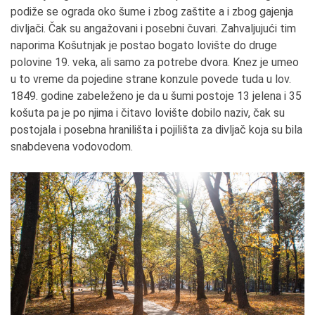
podiže se ograda oko šume i zbog zaštite a i zbog gajenja
divljači. Čak su angažovani i posebni čuvari. Zahvaljujući tim
naporima Košutnjak je postao bogato lovište do druge
polovine 19. veka, ali samo za potrebe dvora. Knez je umeo
u to vreme da pojedine strane konzule povede tuda u lov.
1849. godine zabeleženo je da u šumi postoje 13 jelena i 35
košuta pa je po njima i čitavo lovište dobilo naziv, čak su
postojala i posebna hranilišta i pojilišta za divljač koja su bila
snabdevena vodovodom.