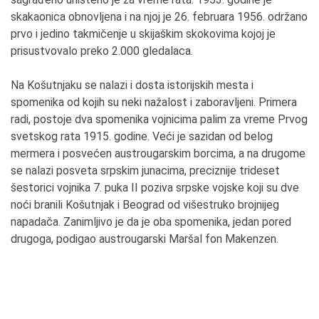
skakaonica obnovljena i na njoj je 26. februara 1956. održano
prvo i jedino takmičenje u skijaškim skokovima kojoj je
prisustvovalo preko 2.000 gledalaca.
Na Košutnjaku se nalazi i dosta istorijskih mesta i
spomenika od kojih su neki nažalost i zaboravljeni. Primera
radi, postoje dva spomenika vojnicima palim za vreme Prvog
svetskog rata 1915. godine. Veći je sazidan od belog
mermera i posvećen austrougarskim borcima, a na drugome
se nalazi posveta srpskim junacima, preciznije trideset
šestorici vojnika 7. puka II poziva srpske vojske koji su dve
noći branili Košutnjak i Beograd od višestruko brojnijeg
napadača. Zanimljivo je da je oba spomenika, jedan pored
drugoga, podigao austrougarski Maršal fon Makenzen.