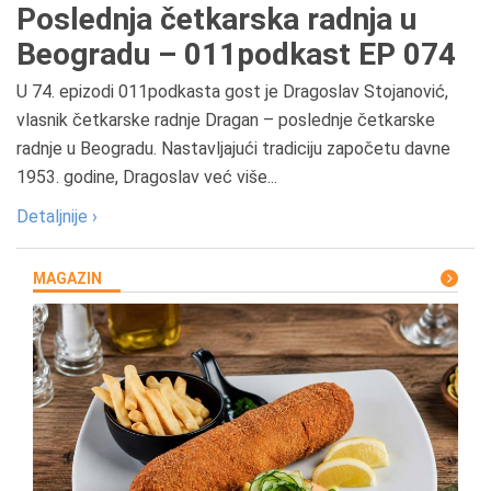
Poslednja četkarska radnja u
Beogradu – 011podkast EP 074
U 74. epizodi 011podkasta gost je Dragoslav Stojanović,
vlasnik četkarske radnje Dragan – poslednje četkarske
radnje u Beogradu. Nastavljajući tradiciju započetu davne
1953. godine, Dragoslav već više...
Detaljnije ›
MAGAZIN