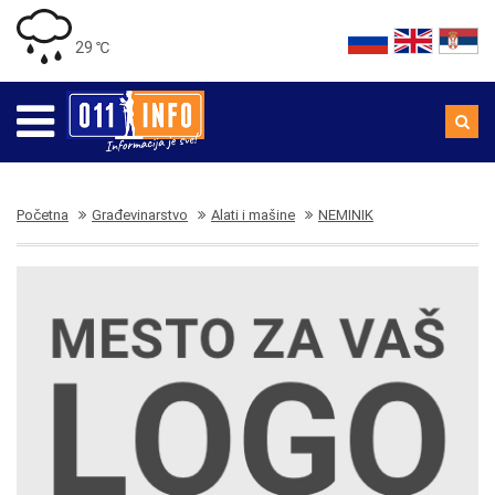
29 ℃
Početna
Građevinarstvo
Alati i mašine
NEMINIK