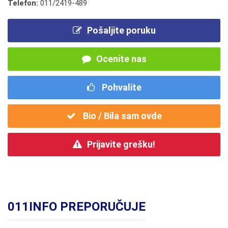
Telefon:
011/2419-489
Pošaljite poruku
Ocenite nas
Pohvalite
Bio / Bila sam ovde
Prijavite grešku!
011INFO PREPORUČUJE