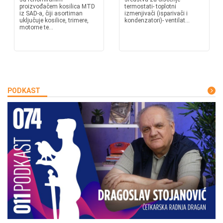
proizvođačem kosilica MTD
termostati- toplotni
iz SAD-a, čiji asortiman
izmenjivači (isparivači i
uključuje kosilice, trimere,
kondenzatori)- ventilat...
motorne te...
PODKAST