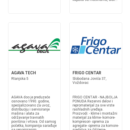
AGAVA TECH
FRIGO CENTAR
Rtanjska 5
Slobodana Jovića 37,
Voždovac
AGAVA doo je preduzeće
FRIGO CENTAR - NAJBOLJA
osnovano 1990. godine,
PONUDA Rezervni delovi i
specijalizovano za uvoz,
repromaterijal za sve vrste
distribuciju i servisiranje
rashladnih uređaja.
mašina i alata za
Proizvodi: - klime i montažni
održavanje travnatih
materijal za klime- komore-
površina i vrtova. Od samog
kompresori- oprema za
početka, kompanija sarađuje
agregate- oprema za komore-
sa renomiranim
sredstva za čišćenje-