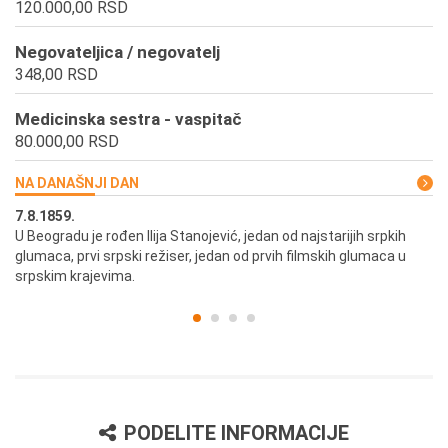
120.000,00 RSD
Negovateljica / negovatelj
348,00 RSD
Medicinska sestra - vaspitač
80.000,00 RSD
NA DANAŠNJI DAN
7.8.1859.
7.
U Beogradu je rođen Ilija Stanojević, jedan od najstarijih srpkih
U 
glumaca, prvi srpski režiser, jedan od prvih filmskih glumaca u
re
srpskim krajevima.
PODELITE INFORMACIJE