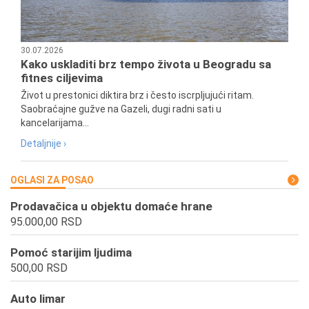
30.07.2026
Kako uskladiti brz tempo života u Beogradu sa
fitnes ciljevima
Život u prestonici diktira brz i često iscrpljujući ritam.
Saobraćajne gužve na Gazeli, dugi radni sati u
kancelarijama...
Detaljnije ›
OGLASI ZA POSAO
Prodavačica u objektu domaće hrane
95.000,00 RSD
Pomoć starijim ljudima
500,00 RSD
Auto limar