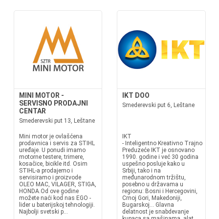
MINI MOTOR -
IKT DOO
SERVISNO PRODAJNI
Smederevski put 6, Leštane
CENTAR
Smederevski put 13, Leštane
Mini motor je ovlašćena
IKT
prodavnica i servis za STIHL
- Inteligentno Kreativno Trajno
uređaje. U ponudi imamo
Preduzeće IKT je osnovano
motorne testere, trimere,
1990. godine i već 30 godina
kosačice, bicikle itd. Osim
uspešno posluje kako u
STIHL-a prodajemo i
Srbiji, tako i na
servisiramo i proizvode
međunarodnom tržištu,
OLEO MAC, VILAGER, STIGA,
posebno u državama u
HONDA.Od ove godine
regionu: Bosni i Hercegovini,
možete naći kod nas EGO -
Crnoj Gori, Makedoniji,
lider u baterijskoj tehnologiji.
Bugarskoj... Glavna
Najbolji svetski p...
delatnost je snabdevanje
kupaca sa mašinama, alat...