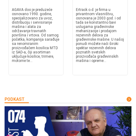
AGAVA doo je preduzeće
Ertrack o.d. je firma u
osnovano 1990. godine,
privantnom vlasništvu,
specijalizovano za uvoz,
osnovana je 2003 god. i od
distribuciju i servisiranje
tada se konstantno bavi
mašina i alata za
uslugama građevinske
održavanje travnatih
mehanizacije i prodajom
površina i vrtova. Od samog
rezervnih delova za
početka, kompanija sarađuje
građevinske mašine. U našoj
sa renomiranim
ponudi možete naći široki
proizvođačem kosilica MTD
spektar rezervnih delova
iz SAD-a, čiji asortiman
poznatih svetskih
uključuje kosilice, trimere,
proizvođača građevinskih
motorne te...
mašina i opreme...
PODKAST