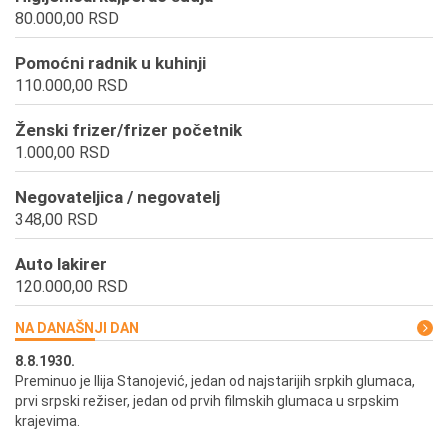
80.000,00 RSD
Pomoćni radnik u kuhinji
110.000,00 RSD
Ženski frizer/frizer početnik
1.000,00 RSD
Negovateljica / negovatelj
348,00 RSD
Auto lakirer
120.000,00 RSD
NA DANAŠNJI DAN
8.8.1930.
8.
Preminuo je Ilija Stanojević, jedan od najstarijih srpkih glumaca,
U 
prvi srpski režiser, jedan od prvih filmskih glumaca u srpskim
krajevima.