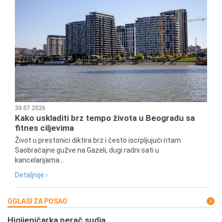
30.07.2026
Kako uskladiti brz tempo života u Beogradu sa
fitnes ciljevima
Život u prestonici diktira brz i često iscrpljujući ritam.
Saobraćajne gužve na Gazeli, dugi radni sati u
kancelarijama...
Detaljnije ›
OGLASI ZA POSAO
Higijeničarka,perač sudja