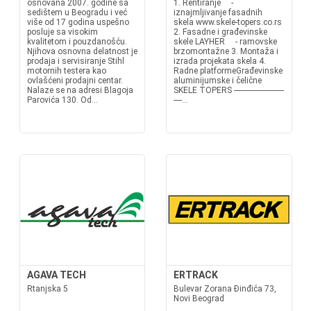
osnovana 2007. godine sa
1. Rentiranje -
sedištem u Beogradu i već
iznajmljivanje fasadnih
više od 17 godina uspešno
skela www.skele-topers.co.rs
posluje sa visokim
2. Fasadne i građevinske
kvalitetom i pouzdanošću.
skele LAYHER - ramovske
Njihova osnovna delatnost je
brzomontažne 3. Montaža i
prodaja i servisiranje Stihl
izrada projekata skela 4.
motornih testera kao
Radne platformeGrađevinske
ovlašćeni prodajni centar.
aluminijumske i čelične
Nalaze se na adresi Blagoja
SKELE TOPERS ------------------------
Parovića 130. Od...
----...
AGAVA TECH
ERTRACK
Rtanjska 5
Bulevar Zorana Đinđića 73,
Novi Beograd