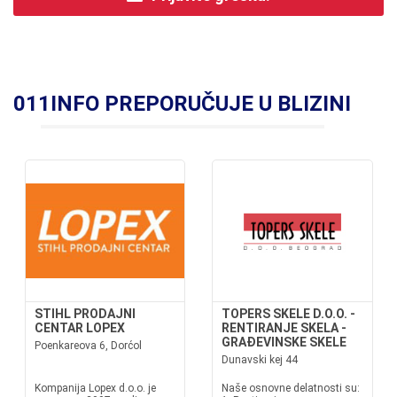
011INFO PREPORUČUJE U BLIZINI
STIHL PRODAJNI
TOPERS SKELE D.O.O. -
CENTAR LOPEX
RENTIRANJE SKELA -
GRAĐEVINSKE SKELE
Poenkareova 6, Dorćol
Dunavski kej 44
Kompanija Lopex d.o.o. je
Naše osnovne delatnosti su: