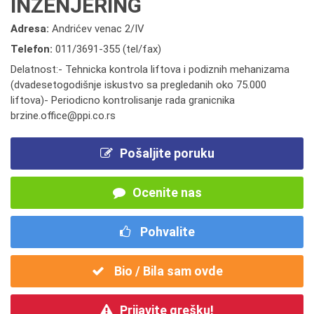
INŽENJERING
Adresa:
Andrićev venac 2/IV
Telefon:
011/3691-355 (tel/fax)
Delatnost:- Tehnicka kontrola liftova i podiznih mehanizama
(dvadesetogodišnje iskustvo sa pregledanih oko 75.000
liftova)- Periodicno kontrolisanje rada granicnika
brzine.office@ppi.co.rs
Pošaljite poruku
Ocenite nas
Pohvalite
Bio / Bila sam ovde
Prijavite grešku!