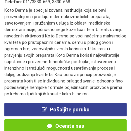
Telefon:
011/3830-669
,
3830-668
Koto Derma je specijalizovana institucija koja se bavi
proizvodnjom i prodajom dermokozmetičkih preparata,
savetovanjem i pružanjem usluga iz oblasti medicinske
dermofarmacije, odnosno nege kože lica i tela. U realizovanju
navedenih aktivnosti Koto Derma se vodi načelima maksimalog
kvaliteta po pristupačnim cenama, čemu u prilog govori i
ogroman broj zadovoljnih i vernih korisnika. U kreiranju i
pravljenju svojih preparata Koto Derma koristi najkvalitetnije
supstance i proverene tehnološke postupke, istovremeno
intenzivno istražujući mogućnosti usavršavanja procesa i
daljeg podizanja kvaliteta. Kao osnovni princip proizvodnje
preparata koristi se individualno prilagođavanje, odnosno fino
podešavanje hemijske formule pojedinačnih proizvoda prema
potrebama ljudi koji ih koriste kako bi se ma...
Pošaljite poruku
Ocenite nas