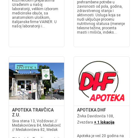
kozmetičkim preparatima
prehrambene potrebe u
izrađenim u našoj
zavisnosti od pola, godina,
laboratoriji, velikim izborom
zdravstvenog stanja i
medicinske obuće, sa
aktivnosti. Usluga koja se
anatomskim uloškom,
nudi uključuje procenu
italijanske firme VAINER. U
nutritivnog statusa (merenje
našoj laboratoriji i...
telesne težine, procenta
masti i mišića, indeks...
APOTEKA TRAVČICA
APOTEKA DHF
Z.U.
Živka Davidovića 108,
Siva stena 13, Voždovac //
Zvezdara
+ 1 lokacija
Medakovićeva 84, Medaković
// Medakovićeva 82, Medak
Apoteka je već 20 godina na