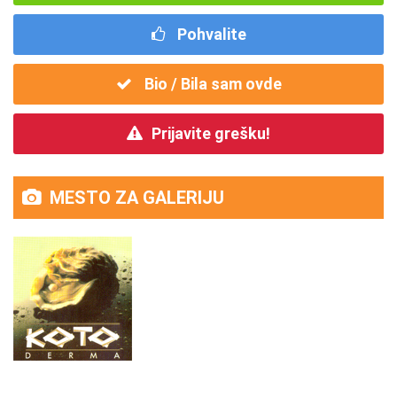
Pohvalite
Bio / Bila sam ovde
Prijavite grešku!
MESTO ZA GALERIJU