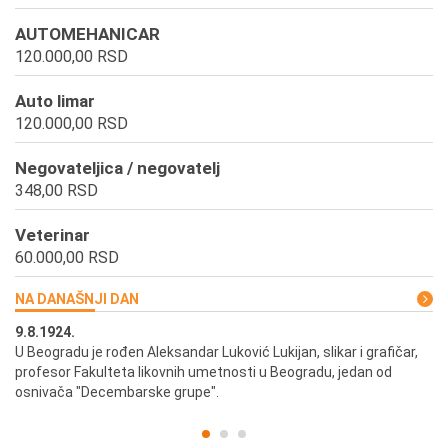
AUTOMEHANICAR
120.000,00 RSD
Auto limar
120.000,00 RSD
Negovateljica / negovatelj
348,00 RSD
Veterinar
60.000,00 RSD
NA DANAŠNJI DAN
9.8.1924.
9.
U Beogradu je rođen Aleksandar Luković Lukijan, slikar i grafičar,
Pr
profesor Fakulteta likovnih umetnosti u Beogradu, jedan od
a,
osnivača "Decembarske grupe".