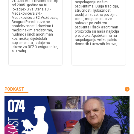
ZU Apoteka Travčica postoji
raspolaganju našim
od 2005. godine na tri
pacijentima. Duga tradicija,
lokacije:- Siva Stena 13,-
stručnost i ljubaznost
Medakovićeva 84,-
osoblja, izuzetno povoljne
Medakovićeva 82,Voždovac,
cene , mogucnost brze
BeogradPored izuzetne
nabavke po zahtevu
snabdevenosti lekovima i
pacijenta i širok asortiman
medicinskim sredstvima,
proizvoda su naša najbolja
nudimo i širok asortiman
preporuka.Apoteka ima na
kozmetike, dijetetskih
raspolaganju veliku paletu
suplemenata, izdajemo
domacih i uvoznih lekova,...
lekove za RFZO osiguranike,
a izrađuj...
PODKAST