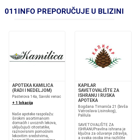
011INFO PREPORUČUJE U BLIZINI
APOTEKA KAMILICA
KAPILAR
(RADI I NEDELJOM)
SAVETOVALIŠTE ZA
ISHRANU I RUSKA
Pasterova 14a, Savski venac
APOTEKA
+ 1 lokacija
Bogdana Tirnanića 21 (bivša
Vatroslava Lisinskog),
Naše apoteke raspolažu:
Palilula
širokim asortimanom
domaćih i uvoznih lekova,
SAVETOVALIŠTE ZA
uključujući citostatike,
ISHRANUPravilna ishrana je
raznovrsnim pomoćnim
ključna za očuvanje zdravlja,
lekovitim sredstvima,
a svaka osoba ima različite