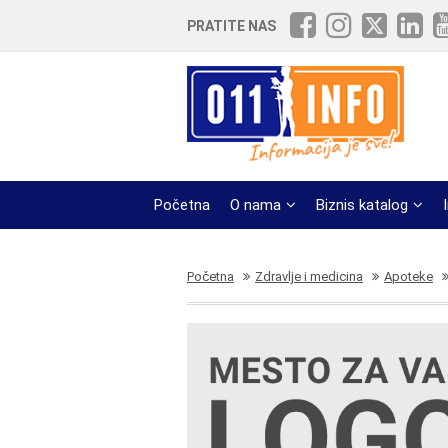
PRATITE NAS
Početna
O nama
Biznis katalog
Početna
Zdravlje i medicina
Apoteke