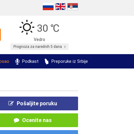
30 ℃
Vedro
Prognoza za narednih 5 dana
posao
Podkast
Preporuke iz Srbije
Pošaljite poruku
Ocenite nas