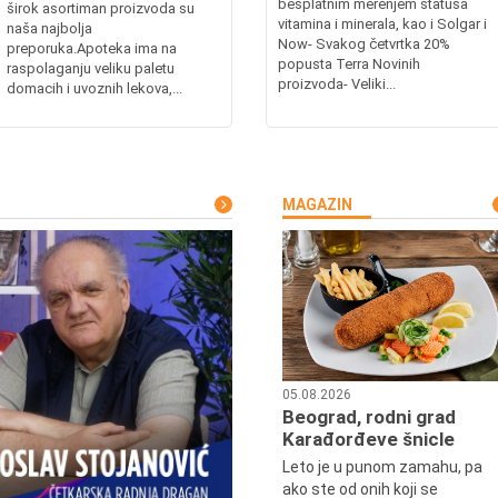
besplatnim merenjem statusa
širok asortiman proizvoda su
vitamina i minerala, kao i Solgar i
naša najbolja
Now- Svakog četvrtka 20%
preporuka.Apoteka ima na
popusta Terra Novinih
raspolaganju veliku paletu
proizvoda- Veliki...
domacih i uvoznih lekova,...
MAGAZIN
05.08.2026
Beograd, rodni grad
Karađorđeve šnicle
Leto je u punom zamahu, pa
ako ste od onih koji se