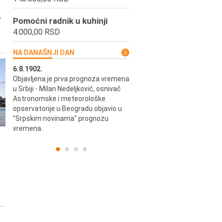
,
Pomoćni radnik u kuhinji
4.000,00 RSD
NA DANAŠNJI DAN
6.8.1902.
6.8.2004.
Objavljena je prva prognoza vremena
Odigrana je košarkaška prijat
ik
u Srbiji - Milan Nedeljković, osnivač
utakmica između SCG i SAD 
e.
Astronomske i meteorološke
Beogradskoj Areni.
opservatorije u Beogradu objavio u
"Srpskim novinama" prognozu
vremena.
..