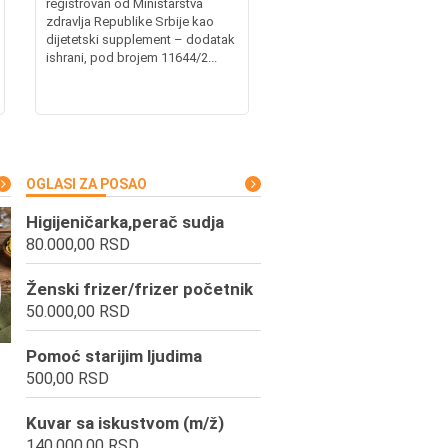
registrovan od Ministarstva
zdravlja Republike Srbije kao
dijetetski supplement – dodatak
ishrani, pod brojem 11644/2...
OGLASI ZA POSAO
Higijeničarka,perač sudja
80.000,00 RSD
Ženski frizer/frizer početnik
50.000,00 RSD
Pomoć starijim ljudima
500,00 RSD
Kuvar sa iskustvom (m/ž)
140.000,00 RSD