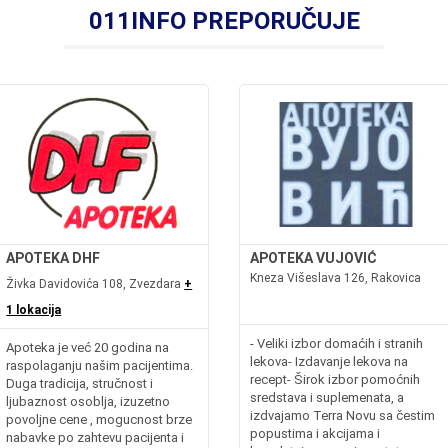
011INFO PREPORUČUJE
APOTEKA DHF
APOTEKA VUJOVIĆ
Kneza Višeslava 126, Rakovica
Živka Davidovića 108, Zvezdara
+
1 lokacija
- Veliki izbor domaćih i stranih
Apoteka je već 20 godina na
lekova- Izdavanje lekova na
raspolaganju našim pacijentima.
recept- Širok izbor pomoćnih
Duga tradicija, stručnost i
sredstava i suplemenata, a
ljubaznost osoblja, izuzetno
izdvajamo Terra Novu sa čestim
povoljne cene , mogucnost brze
popustima i akcijama i
nabavke po zahtevu pacijenta i