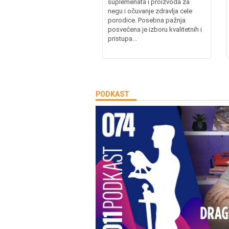
suplemenata i proizvoda za
negu i očuvanje zdravlja cele
porodice. Posebna pažnja
posvećena je izboru kvalitetnih i
pristupa...
PODKAST