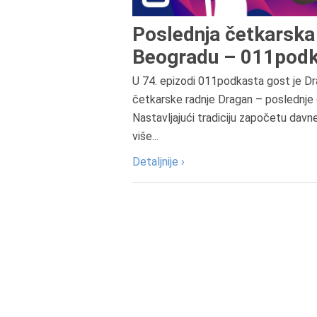
Poslednja četkarska 
Beogradu – 011podk
U 74. epizodi 011podkasta gost je Dr
četkarske radnje Dragan – poslednje 
Nastavljajući tradiciju započetu davn
više...
Detaljnije ›