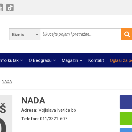
Biznis
Info kutak
O Beogradu
Magazin
Kontakt
Oglasi za 
NADA
NADA
Adresa:
Vojislava Ivetića bb
Telefon:
011/3321-607