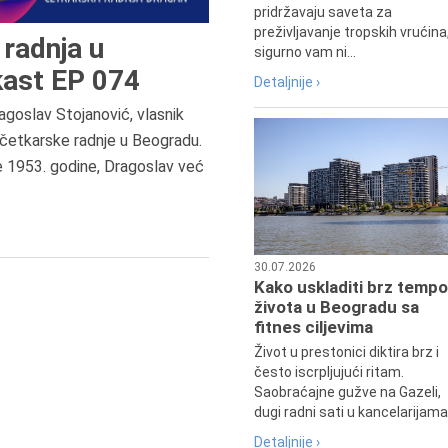
pridržavaju saveta za
preživljavanje tropskih vrućina
radnja u
sigurno vam ni...
ast EP 074
Detaljnije ›
agoslav Stojanović, vlasnik
6.8.2013.
četkarske radnje u Beogradu.
Preminula je Zorka Boljanović,
e 1953. godine, Dragoslav već
vazduhoplovni inženjer, predsedn
Udruženja žena pilota Jugoslavij
30.07.2026
Kako uskladiti brz tempo
života u Beogradu sa
fitnes ciljevima
Život u prestonici diktira brz i
često iscrpljujući ritam.
Saobraćajne gužve na Gazeli,
dugi radni sati u kancelarijama.
Detaljnije ›