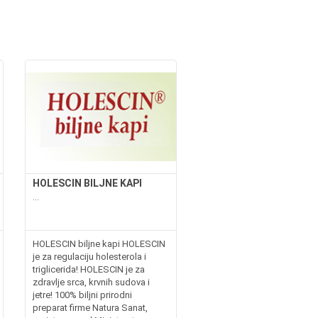
HOLESCIN BILJNE KAPI
...
HOLESCIN biljne kapi HOLESCIN
je za regulaciju holesterola i
triglicerida! HOLESCIN je za
zdravlje srca, krvnih sudova i
jetre! 100% biljni prirodni
preparat firme Natura Sanat,