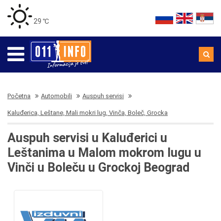
29 ℃
Početna
Automobili
Auspuh servisi
Kaluđerica, Leštane, Mali mokri lug, Vinča, Boleč, Grocka
Auspuh servisi u Kaluđerici u
Leštanima u Malom mokrom lugu u
Vinči u Boleču u Grockoj Beograd