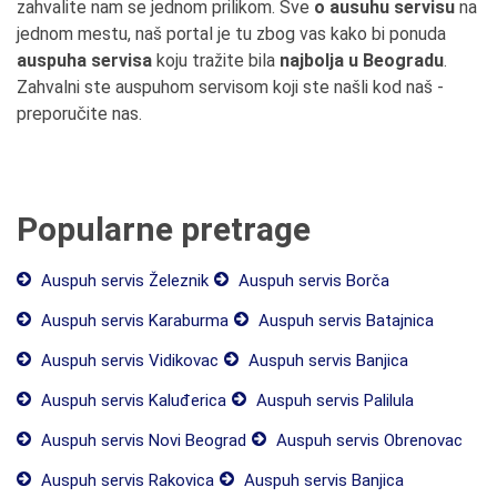
zahvalite nam se jednom prilikom. Sve
o ausuhu servisu
na
jednom mestu, naš portal je tu zbog vas kako bi ponuda
auspuha servisa
koju tražite bila
najbolja u Beogradu
.
Zahvalni ste auspuhom servisom koji ste našli kod naš -
preporučite nas.
Popularne pretrage
Auspuh servis Železnik
Auspuh servis Borča
Auspuh servis Karaburma
Auspuh servis Batajnica
Auspuh servis Vidikovac
Auspuh servis Banjica
Auspuh servis Kaluđerica
Auspuh servis Palilula
Auspuh servis Novi Beograd
Auspuh servis Obrenovac
Auspuh servis Rakovica
Auspuh servis Banjica