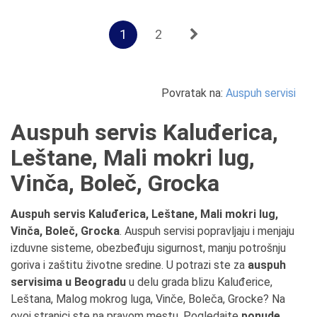
1
2
Povratak na:
Auspuh servisi
Auspuh servis Kaluđerica,
Leštane, Mali mokri lug,
Vinča, Boleč, Grocka
Auspuh servis Kaluđerica, Leštane, Mali mokri lug,
Vinča, Boleč, Grocka
. Auspuh servisi popravljaju i menjaju
izduvne sisteme, obezbeđuju sigurnost, manju potrošnju
goriva i zaštitu životne sredine. U potrazi ste za
auspuh
servisima u Beogradu
u delu grada blizu Kaluđerice,
Leštana, Malog mokrog luga, Vinče, Boleča, Grocke? Na
ovoj stranici ste na pravom mestu. Pogledajte
ponude