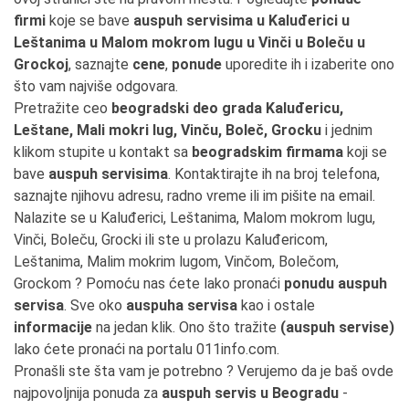
firmi
koje se bave
auspuh servisima u Kaluđerici u
Leštanima u Malom mokrom lugu u Vinči u Boleču u
Grockoj
, saznajte
cene
,
ponude
uporedite ih i izaberite ono
što vam najviše odgovara.
Pretražite ceo
beogradski deo grada Kaluđericu,
Leštane, Mali mokri lug, Vinču, Boleč, Grocku
i jednim
klikom stupite u kontakt sa
beogradskim firmama
koji se
bave
auspuh servisima
. Kontaktirajte ih na broj telefona,
saznajte njihovu adresu, radno vreme ili im pišite na email.
Nalazite se u Kaluđerici, Leštanima, Malom mokrom lugu,
Vinči, Boleču, Grocki ili ste u prolazu Kaluđericom,
Leštanima, Malim mokrim lugom, Vinčom, Bolečom,
Grockom ? Pomoću nas ćete lako pronaći
ponudu auspuh
servisa
. Sve oko
auspuha servisa
kao i ostale
informacije
na jedan klik. Ono što tražite
(auspuh servise)
lako ćete pronaći na portalu 011info.com.
Pronašli ste šta vam je potrebno ? Verujemo da je baš ovde
najpovoljnija ponuda za
auspuh servis u Beogradu
-