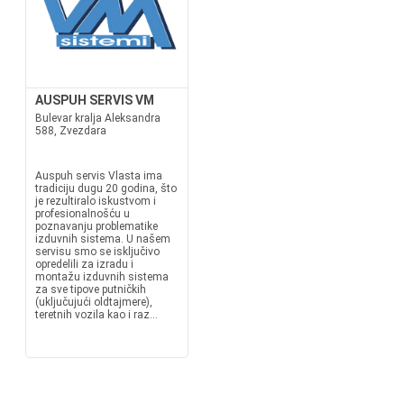
AUSPUH SERVIS VM
Bulevar kralja Aleksandra
588, Zvezdara
Auspuh servis Vlasta ima
tradiciju dugu 20 godina, što
je rezultiralo iskustvom i
profesionalnošću u
poznavanju problematike
izduvnih sistema. U našem
servisu smo se isključivo
opredelili za izradu i
montažu izduvnih sistema
za sve tipove putničkih
(uključujući oldtajmere),
teretnih vozila kao i raz...