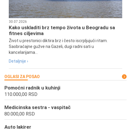
30.07.2026
Kako uskladiti brz tempo života u Beogradu sa
fitnes ciljevima
Život u prestonici diktira brz i često iscrpljujući ritam.
Saobraćajne gužve na Gazeli, dugi radni sati u
kancelarijama...
Detaljnije ›
OGLASI ZA POSAO
Pomoćni radnik u kuhinji
110.000,00 RSD
Medicinska sestra - vaspitač
80.000,00 RSD
Auto lakirer