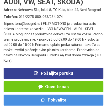
AUDI, VW, SEAT, ŠKODA)
Adresa:
Nehruova 51a, lokal 8, TC Kula, blok 44, Novi Beograd
Telefon:
011/2275-880
,
063/234-074
filipmotors@beogrid.net FILIP MOTORS je prodavnica auto
delova i opreme za vozila: - VOLKSWAGEN - AUDI - SEAT -
ŠKODA Mogućnost porudžbine delova i za ostala vozila. Radno
vreme prodavnice je: - pon-pet: od 09:00 do 19:00 h - subota:
od 09:00 do 15:00 h Primamo uplate preko računa i takođe se
može izvršiti plaćanje svim platnim karticama. Prodavnica se
nalazi na Novom Beogradu, u bloku 44, kod doma zdravlja (TC
Kula).
Pošaljite poruku
Ocenite nas
Pohvalite