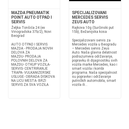
MAZDA PNEUMATIK
SPECIJALIZOVANI
POINT AUTO OTPAD I
MERCEDES SERVIS
SERVIS
ZEUS AUTO
Željka Tonšića 24 (ex
Rajkova 10g (Surčinski put
Vinogradska 37b/2), Novi
15b), Bežanijska kosa
Beograd
Specijalizovani servis za
AUTO OTPAD I SERVIS
Mercedes vozila u Beogradu
MAZDA - PRODAJA NOVIH
– Mercedes servis Zeus
DELOVA ZA
Auto. Naša glavna delatnost
MAZDU- PRODAJA
podrazumeva održavanje,
POLOVNIH DELOVA ZA
popravku ili dijagnostiku svih
MAZDU- OTKUP VOZILA-
vozila marke Mercedes, kao i
SERVIS- CENTRIRANJE
smart vozila i kombi
TRAPA- VULKANIZERSKE
programa. Naša specijalnost
USLUGE- OBRADA DISKOVA
su popravke i održavanje
NA LICU MESTA- BRZI
putničkih automobila, smart
SERVIS ZA SVA VOZILA
vozila ili...