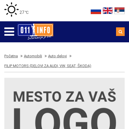
27 ℃
Početna
Automobili
Auto delovi
FILIP MOTORS (DELOVI ZA AUDI, VW, SEAT, ŠKODA)