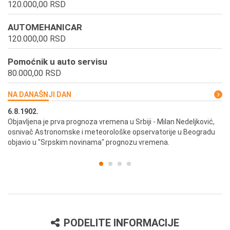
120.000,00 RSD
AUTOMEHANICAR
120.000,00 RSD
Pomoćnik u auto servisu
80.000,00 RSD
NA DANAŠNJI DAN
6.8.1902.
6.
ik
Objavljena je prva prognoza vremena u Srbiji - Milan Nedeljković,
Od
osnivač Astronomske i meteorološke opservatorije u Beogradu
Be
objavio u "Srpskim novinama" prognozu vremena.
PODELITE INFORMACIJE