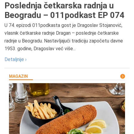
Poslednja četkarska radnja u
Beogradu – 011podkast EP 074
U 74. epizodi 011podkasta gost je Dragoslav Stojanović,
vlasnik četkarske radnje Dragan – poslednje četkarske
radnje u Beogradu. Nastavljajući tradiciju započetu davne
1953. godine, Dragoslav već više...
Detaljnije ›
MAGAZIN