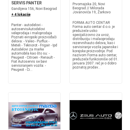
SERVIS PANTER
Prvomajska 20, Novi
Beograd // Milorada
Gandijeva 156, Novi Beograd
Jovanovića 19, Žarkovo
+ 4 lokacije
FORMA AUTO CENTAR
Panter - autodelovi -
Forma auto centar d.o.o. je
autoservisAutodelovi
preduzeće usko
veleprodaja i maloprodaja
specijalizovno za uvoz,
Poznati evropski proizvođači
distribuciju i malaoprodaju
delova: - Valeo - Purflux -
rezervnihauto delova, kao i
Meteli - Teknorot - Frigair - Ipd
servisiranje vozila japanske i
Autodelovi za marke
korejske proizvodnje. Pod
automobila kao što su: -
nazivom Forma auto centar,
Peugeot - Citroen - Renault -
preduzeće funkcioniše od 01.
Fiat Autoservis se bavi
januara 2007. reč je o dobro
servisiranjem vozila: -
poznatoj prodav...
Peugeot - Ci...