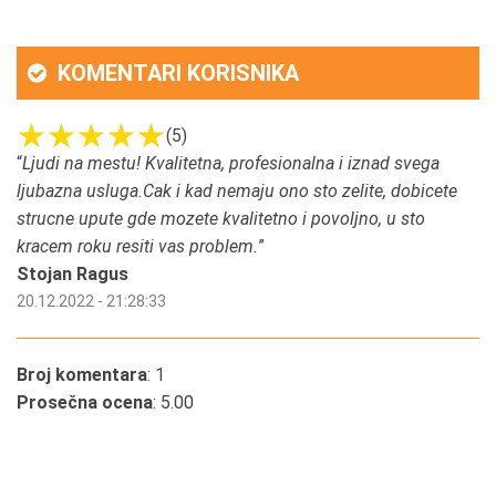
KOMENTARI KORISNIKA
(5)
“
Ljudi na mestu! Kvalitetna, profesionalna i iznad svega
ljubazna usluga.Cak i kad nemaju ono sto zelite, dobicete
strucne upute gde mozete kvalitetno i povoljno, u sto
kracem roku resiti vas problem.
”
Stojan Ragus
20.12.2022 - 21:28:33
Broj komentara
: 1
Prosečna ocena
: 5.00