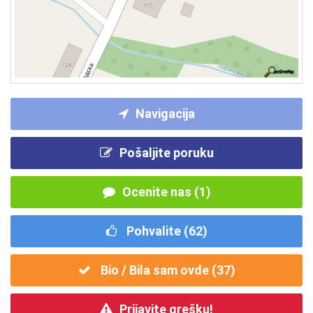
Navigacija
Pošaljite poruku
Ocenite nas (1)
Pohvalite (
62
)
Bio / Bila sam ovde (
37
)
Prijavite grešku!