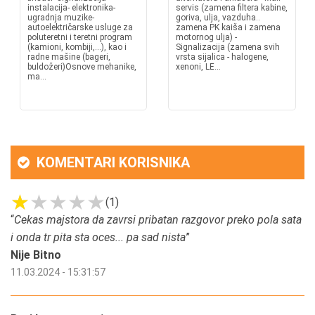
instalacija- elektronika-
servis (zamena filtera kabine,
ugradnja muzike-
goriva, ulja, vazduha..
autoelektričarske usluge za
zamena PK kaiša i zamena
poluteretni i teretni program
motornog ulja) -
(kamioni, kombiji,...), kao i
Signalizacija (zamena svih
radne mašine (bageri,
vrsta sijalica - halogene,
buldožeri)Osnove mehanike,
xenoni, LE...
ma...
KOMENTARI KORISNIKA
(1)
“
Cekas majstora da zavrsi pribatan razgovor preko pola sata
i onda tr pita sta oces... pa sad nista
”
Nije Bitno
11.03.2024 - 15:31:57