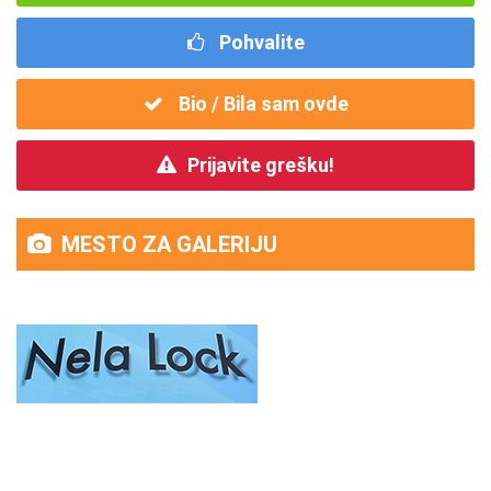
Pohvalite
Bio / Bila sam ovde
Prijavite grešku!
MESTO ZA GALERIJU