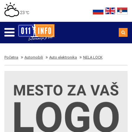
23 ℃
Početna
Automobili
Auto elektronika
NELA LOCK