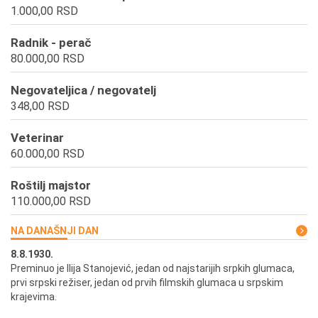
1.000,00 RSD
Radnik - perač
80.000,00 RSD
Negovateljica / negovatelj
348,00 RSD
Veterinar
60.000,00 RSD
Roštilj majstor
110.000,00 RSD
NA DANAŠNJI DAN
8.8.1930.
8.
Preminuo je Ilija Stanojević, jedan od najstarijih srpkih glumaca,
U 
prvi srpski režiser, jedan od prvih filmskih glumaca u srpskim
krajevima.