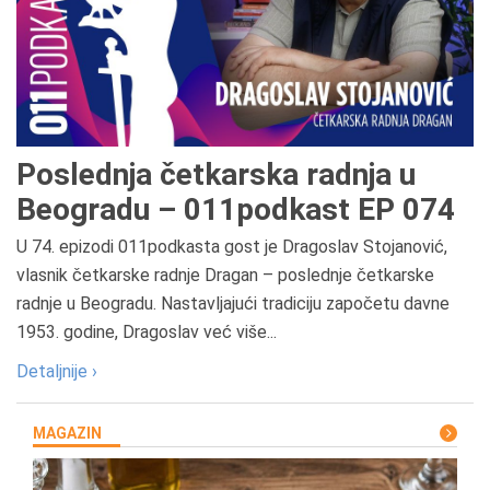
Poslednja četkarska radnja u
Beogradu – 011podkast EP 074
U 74. epizodi 011podkasta gost je Dragoslav Stojanović,
vlasnik četkarske radnje Dragan – poslednje četkarske
radnje u Beogradu. Nastavljajući tradiciju započetu davne
1953. godine, Dragoslav već više...
Detaljnije ›
MAGAZIN