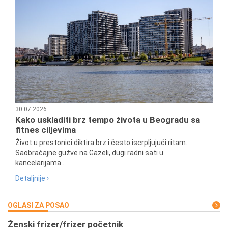
30.07.2026
Kako uskladiti brz tempo života u Beogradu sa
fitnes ciljevima
Život u prestonici diktira brz i često iscrpljujući ritam.
Saobraćajne gužve na Gazeli, dugi radni sati u
kancelarijama...
Detaljnije ›
OGLASI ZA POSAO
Ženski frizer/frizer početnik