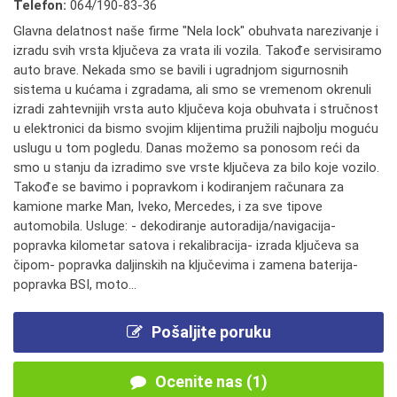
Telefon:
064/190-83-36
Glavna delatnost naše firme "Nela lock" obuhvata narezivanje i
izradu svih vrsta ključeva za vrata ili vozila. Takođe servisiramo
auto brave. Nekada smo se bavili i ugradnjom sigurnosnih
sistema u kućama i zgradama, ali smo se vremenom okrenuli
izradi zahtevnijih vrsta auto ključeva koja obuhvata i stručnost
u elektronici da bismo svojim klijentima pružili najbolju moguću
uslugu u tom pogledu. Danas možemo sa ponosom reći da
smo u stanju da izradimo sve vrste ključeva za bilo koje vozilo.
Takođe se bavimo i popravkom i kodiranjem računara za
kamione marke Man, Iveko, Mercedes, i za sve tipove
automobila. Usluge: - dekodiranje autoradija/navigacija-
popravka kilometar satova i rekalibracija- izrada ključeva sa
čipom- popravka daljinskih na ključevima i zamena baterija-
popravka BSI, moto...
Pošaljite poruku
Ocenite nas (1)