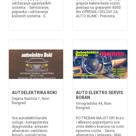
održavanje upravljačkih
grejača kabine kada vozilo
sistema - Servisiranje,
prestaje sa grejanjem 8000
popravka i održavanje
din OPREMA I DELOVI ZA
kočionih sistema - S...
AUTO KLIME:- Presosta...
AUTOELEKTRIKA BOKI
AUTO ELEKTRO SERVIS
BOBAN
Dejana Nastića 1, Novi
Beograd
Vinogradska 44, Novi
Beograd
Sve autoelektričarske
POTREBAN MAJSTOR! Brzo
usluge:- kompjuterska
i efikasno popravljamo sve
dijagnostika- anlaseri-
vrste elektro kvarova na svim
alternatori- ventilatori-
tipovima vozila: - Servis
brisači- signalizacija-
alternatora i anlasera - Mali