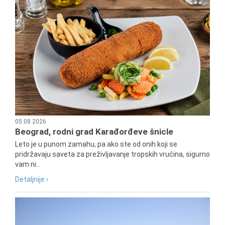
05.08.2026
Beograd, rodni grad Karađorđeve šnicle
Leto je u punom zamahu, pa ako ste od onih koji se
pridržavaju saveta za preživljavanje tropskih vrućina, sigurno
vam ni...
Detaljnije ›