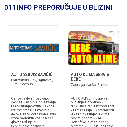
011INFO PREPORUČUJE U BLIZINI
AUTO SERVIS SAVIČIĆ
AUTO KLIMA SERVIS
BEBE
Partizanska 64v, Ugrinovci,
11277 Zemun
Zadrugarska 3c, Zemun
Osnovna delatnost Auto
AUTO KLIME - Popravka i
servisa Savičić je održavanje
punjenje auto klima 4500
i servisiranje vozila. Takođe
din- Servisiranje kompresora
vršimo prodaju rezervnih
- zamena ulja u kompresoru
delova, kao i održavanje svih
4500 din - Punjenje klime
vrsta motornih vozila.Naše
novim gasom R744-
glavne usluge su:-
Dezinfekcija rashladnog
Servisiranje, popravka i
sistema 2800 din- Ispiranje