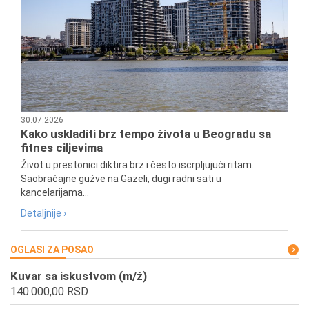
30.07.2026
Kako uskladiti brz tempo života u Beogradu sa
fitnes ciljevima
Život u prestonici diktira brz i često iscrpljujući ritam.
Saobraćajne gužve na Gazeli, dugi radni sati u
kancelarijama...
Detaljnije ›
OGLASI ZA POSAO
Kuvar sa iskustvom (m/ž)
140.000,00 RSD