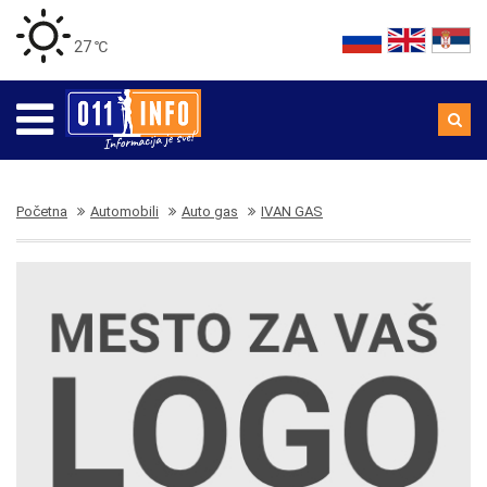
27 ℃
Početna
Automobili
Auto gas
IVAN GAS