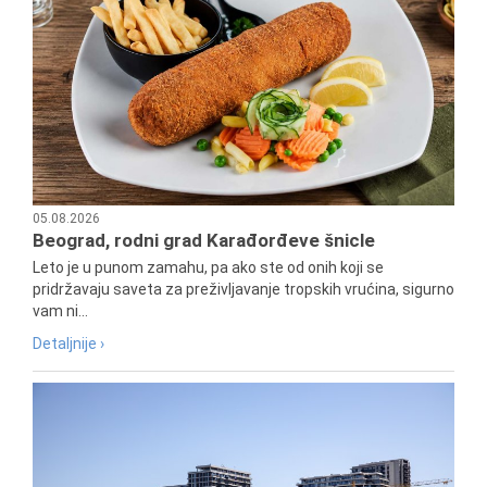
05.08.2026
Beograd, rodni grad Karađorđeve šnicle
Leto je u punom zamahu, pa ako ste od onih koji se
pridržavaju saveta za preživljavanje tropskih vrućina, sigurno
vam ni...
Detaljnije ›