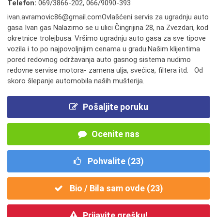
Telefon:
069/3866-202
,
066/9090-393
ivan.avramovic86@gmail.comOvlašćeni servis za ugradnju auto
gasa Ivan gas Nalazimo se u ulici Čingrijina 28, na Zvezdari, kod
okretnice trolejbusa. Vršimo ugradnju auto gasa za sve tipove
vozila i to po najpovoljnijim cenama u gradu.Našim klijentima
pored redovnog održavanja auto gasnog sistema nudimo
redovne servise motora- zamena ulja, svećica, filtera itd. Od
skoro šlepanje automobila naših mušterija.
Pošaljite poruku
Ocenite nas
Pohvalite (
23
)
Bio / Bila sam ovde (
23
)
Prijavite grešku!