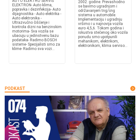
AUTO ELEKTRO SERVIS
2002. godine. Prevashodno
ELEKTRON- Auto klima,
se bavimo ugradnjom i
popravka i dezinfekcija- Auto
održavanjem tng/cng
dijagnostika - Auto elektrika -
sistema u automobile.
Auto elektronika -
Implementaciju i ugradnju
Ultrazvučno čišćenje i
vršimo i u najnovija vozila
kontrola dizni na benzinskim
euro 4,5,6. Tokom godina i
motorima- Sva vozila se
iskustva stečenog oko vozila
ubacuju u jedinstvenu bazu
ponudu smo upotpunili
podataka- Radimo BOSCH
mehanikom, elektrikom,
sisteme- Specijalisti smo za
elektronikom, klima serviso...
klime- Radimo sva vozi...
PODKAST