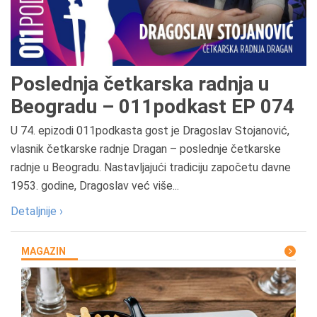
Poslednja četkarska radnja u
Beogradu – 011podkast EP 074
U 74. epizodi 011podkasta gost je Dragoslav Stojanović,
vlasnik četkarske radnje Dragan – poslednje četkarske
radnje u Beogradu. Nastavljajući tradiciju započetu davne
1953. godine, Dragoslav već više...
Detaljnije ›
MAGAZIN