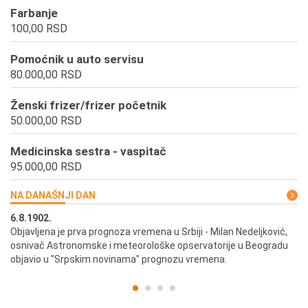
Farbanje
100,00 RSD
Pomoćnik u auto servisu
80.000,00 RSD
Ženski frizer/frizer početnik
50.000,00 RSD
Medicinska sestra - vaspitač
95.000,00 RSD
NA DANAŠNJI DAN
6.8.1902.
6.
ik
Objavljena je prva prognoza vremena u Srbiji - Milan Nedeljković,
Od
osnivač Astronomske i meteorološke opservatorije u Beogradu
Be
objavio u "Srpskim novinama" prognozu vremena.