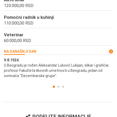
120.000,00 RSD
Pomoćni radnik u kuhinji
110.000,00 RSD
Veterinar
60.000,00 RSD
NA DANAŠNJI DAN
9.8.1924.
9.
U Beogradu je rođen Aleksandar Luković Lukijan, slikar i grafičar,
Pr
profesor Fakulteta likovnih umetnosti u Beogradu, jedan od
a,
osnivača "Decembarske grupe".
PODELITE INFORMACIJE