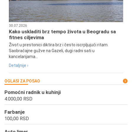
30.07.2026
Kako uskladiti brz tempo života u Beogradu sa
fitnes ciljevima
Život u prestonici diktira brz i često iscrpljujući ritam.
Saobraćajne gužve na Gazeli, dugi radni sati u
kancelarijama...
Detaljnije ›
OGLASI ZA POSAO
Pomoćni radnik u kuhinji
4.000,00 RSD
Farbanje
100,00 RSD
Auto limar