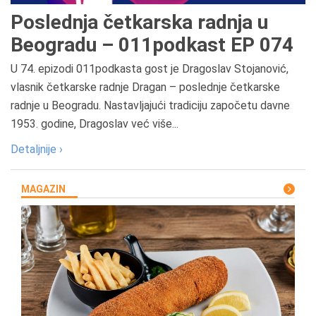
Poslednja četkarska radnja u
Beogradu – 011podkast EP 074
U 74. epizodi 011podkasta gost je Dragoslav Stojanović,
vlasnik četkarske radnje Dragan – poslednje četkarske
radnje u Beogradu. Nastavljajući tradiciju započetu davne
1953. godine, Dragoslav već više...
Detaljnije ›
MAGAZIN