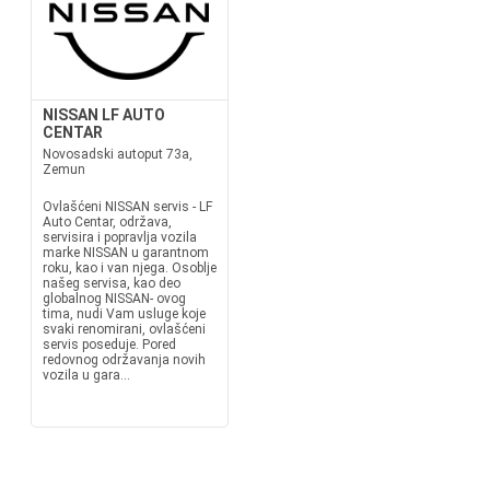
NISSAN LF AUTO
CENTAR
Novosadski autoput 73a,
Zemun
Ovlašćeni NISSAN servis - LF
Auto Centar, održava,
servisira i popravlja vozila
marke NISSAN u garantnom
roku, kao i van njega. Osoblje
našeg servisa, kao deo
globalnog NISSAN- ovog
tima, nudi Vam usluge koje
svaki renomirani, ovlašćeni
servis poseduje. Pored
redovnog održavanja novih
vozila u gara...