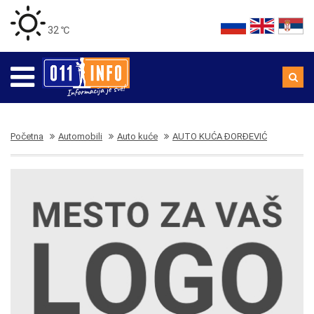
32 ℃
Početna
Automobili
Auto kuće
AUTO KUĆA ĐORĐEVIĆ