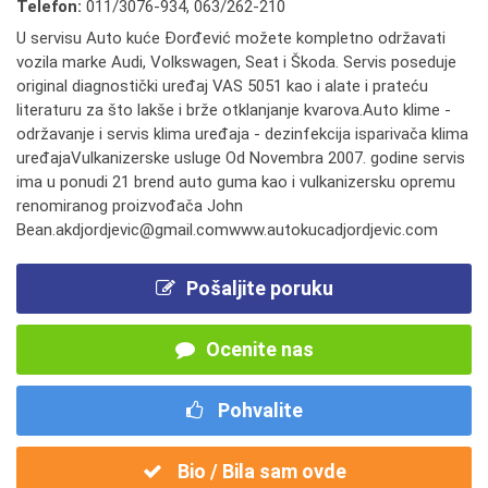
Telefon:
011/3076-934
,
063/262-210
U servisu Auto kuće Đorđević možete kompletno održavati
vozila marke Audi, Volkswagen, Seat i Škoda. Servis poseduje
original diagnostički uređaj VAS 5051 kao i alate i prateću
literaturu za što lakše i brže otklanjanje kvarova.Auto klime -
održavanje i servis klima uređaja - dezinfekcija isparivača klima
uređajaVulkanizerske usluge Od Novembra 2007. godine servis
ima u ponudi 21 brend auto guma kao i vulkanizersku opremu
renomiranog proizvođača John
Bean.akdjordjevic@gmail.comwww.autokucadjordjevic.com
Pošaljite poruku
Ocenite nas
Pohvalite
Bio / Bila sam ovde