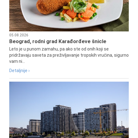
05.08.2026
Beograd, rodni grad Karađorđeve šnicle
Leto je u punom zamahu, pa ako ste od onih koji se
pridržavaju saveta za preživljavanje tropskih vrućina, sigurno
vam ni...
Detaljnije ›